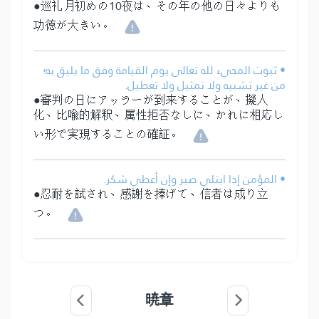
●巡礼月初めの10夜は、その年の他の日々よりも
功徳が大きい。
• ثبوت المجيء لله تعالى يوم القيامة وفق ما يليق به؛
من غير تشبيه ولا تمثيل ولا تعطيل.
●審判の日にアッラーが到来することが、擬人
化、比喩的解釈、属性拒否なしに、かれに相応し
い形で実現することの確証。
• المؤمن إذا ابتلي صبر وإن أعطي شكر.
●忍耐を試され、感謝を捧げて、信者は成り立
つ。
暁章