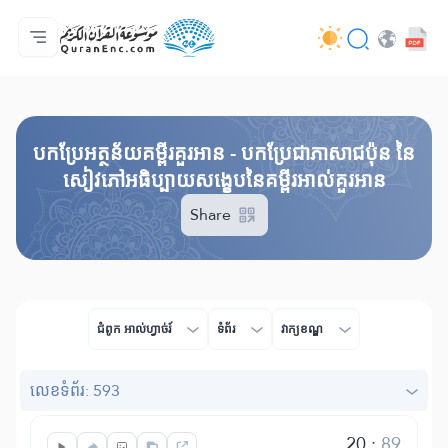
ទំព័រ​ដេីម
មាតិកានៃការបកប្រែ
Audio
សេវាកម្មសម្រាប់អ្នកអភិវឌ្ឍន៍ - API
អំពី​គម្រោង
ទំនាក់ទំងមកកាន់យើងខ្ញុំ
ភាសា
Browse Old Version
បកប្រែអត្ថន័យគម្ពីរគួរអាន - បកប្រែជាភាសាជប៉ុន នៃ
សៀវភៅអធិប្បាយសង្ខេបនៃគម្ពីរអាល់គួរអាន
Share
ជំពូក​ អាល់ហ្វាច់រ៍
ទំព័រ
វាក្យខណ្ឌ
លេខ​ទំព័រ: 593
20
:
89