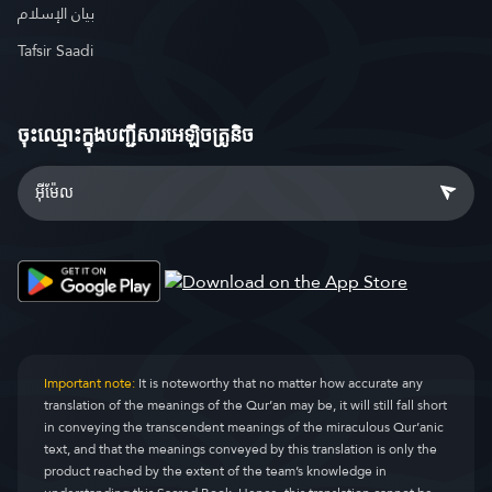
بيان الإسلام
Tafsir Saadi
ចុះឈ្មោះ​ក្នុងបញ្ជីសារអេឡិចត្រូនិច
Important note:
It is noteworthy that no matter how accurate any
translation of the meanings of the Qur’an may be, it will still fall short
in conveying the transcendent meanings of the miraculous Qur’anic
text, and that the meanings conveyed by this translation is only the
product reached by the extent of the team’s knowledge in