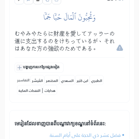
وَتُحِبُّونَ ٱلۡمَالَ حُبّٗا جَمّٗا
むやみやたらに財産を愛してアッラーの
道に支出するのをけちっているが、それ
はあなた方の強欲のためである。
បង្ហាញការបកប្រែផ្សេងទៀត
التفاسير:
الطبري
ابن كثير
السعدي
المختصر
المُيسَّر
|
هدايات
النفحات المكية
មេរៀនដែលទាញបានពីបណ្តាវាក្យខណ្ឌនៅទំព័រនេះ:
• فضل عشر ذي الحجة على أيام السنة.