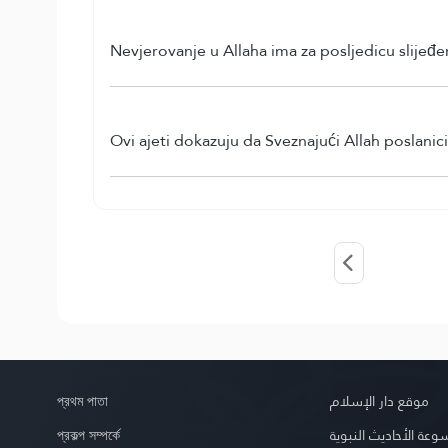
Nevjerovanje u Allaha ima za posljedicu slijeđe
Ovi ajeti dokazuju da Sveznajući Allah poslanic
প্রথম পাতা
موقع دار الإسلام
প্রকল্প সম্পর্কে
عة الأحاديث النبوية