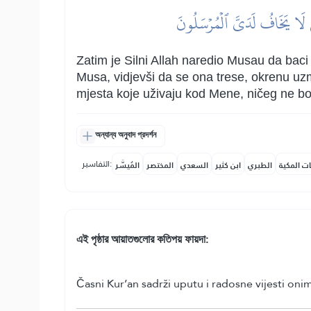
ِّي لَا يَخَافُ لَدَيَّ ٱلۡمُرۡسَلُونَ
Zatim je Silni Allah naredio Musau da baci 
Musa, vidjevši da se ona trese, okrenu uzmi
mjesta koje uživaju kod Mene, ničeg ne boj
অন্যান্য অনুবাদ প্রদর্শন
التفاسير:
ات المكية
الطبري
ابن كثير
السعدي
المختصر
المُيسَّر
এই পৃষ্ঠার আয়াতগুলোর কতিপয় ফায়দা:
Časni Kur’an sadrži uputu i radosne vijesti onim