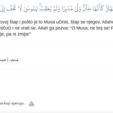
ۡتَزُّ كَأَنَّهَا جَآنّٞ وَلَّىٰ مُدۡبِرٗا وَلَمۡ يُعَقِّبۡۚ يَٰمُوسَىٰ لَا تَخَفۡ إِن
svoj štap i pošto je to Musa učinio, štap se njegov, Alla
čući i ne vrati se. Allah ga pozva: “O Musa, ne boj se! P
e, pa ni zmija!”
|
هدايات
النفح
a koji vjeruju.