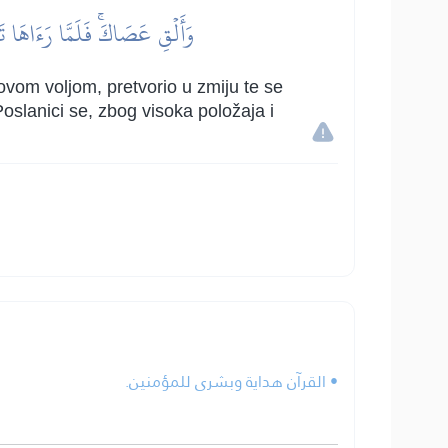
وَأَلۡقِ عَصَاكَۚ فَلَمَّا رَءَاهَا تَه
hovom voljom, pretvorio u zmiju te se
oslanici se, zbog visoka položaja i
• القرآن هداية وبشرى للمؤمنين.