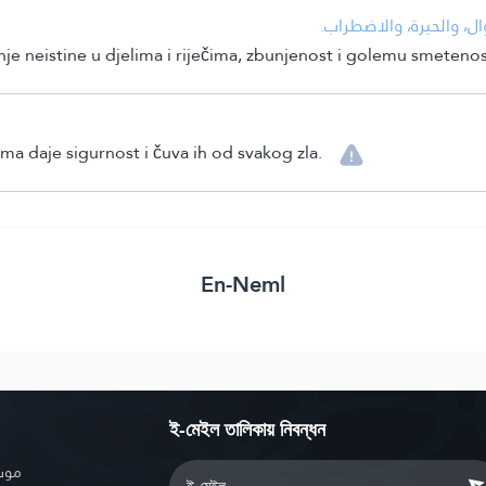
• ل، والحيرة، والاضطراب
nje neistine u djelima i riječima, zbunjenost i golemu smetenos
ima daje sigurnost i čuva ih od svakog zla.
En-Neml
ই-মেইল তালিকায় নিবন্ধন
موسو