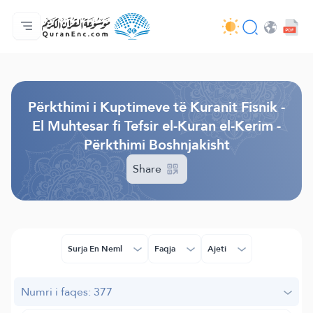
Ballina
Indeksi i Përkthimeve
Audio
Shërbime për zhvillues (programues) - API
Rreth projektit
Na kontaktoni
Gjuha
Browse Old Version
Përkthimi i Kuptimeve të Kuranit Fisnik -
El Muhtesar fi Tefsir el-Kuran el-Kerim -
Përkthimi Boshnjakisht
Share
Surja En Neml
Faqja
Ajeti
Numri i faqes: 377