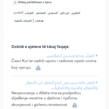
Shfaq përkthimet e tjera
التفاسير:
الطبري
ابن كثير
السعدي
المختصر
المُيسَّر
|
هدايات
النفحات المكية
Dobitë e ajeteve të kësaj faqeje:
• القرآن هداية وبشرى للمؤمنين.
Časni Kur’an sadrži uputu i radosne vijesti onima
koji vjeruju.
• الكفر بالله سبب في اتباع الباطل من الأعمال
والأقوال، والحيرة، والاضطراب.
Nevjerovanje u Allaha ima za posljedicu
slijeđenje neistine u djelima i riječima,
zbunjenost i golemu smetenost.