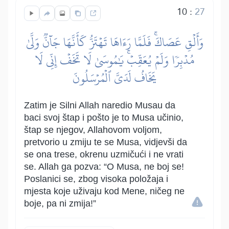
10
:
27
وَأَلۡقِ عَصَاكَۚ فَلَمَّا رَءَاهَا تَهۡتَزُّ كَأَنَّهَا جَآنّٞ وَلَّىٰ
مُدۡبِرٗا وَلَمۡ يُعَقِّبۡۚ يَٰمُوسَىٰ لَا تَخَفۡ إِنِّي لَا
يَخَافُ لَدَيَّ ٱلۡمُرۡسَلُونَ
Zatim je Silni Allah naredio Musau da
baci svoj štap i pošto je to Musa učinio,
štap se njegov, Allahovom voljom,
pretvorio u zmiju te se Musa, vidjevši da
se ona trese, okrenu uzmičući i ne vrati
se. Allah ga pozva: “O Musa, ne boj se!
Poslanici se, zbog visoka položaja i
mjesta koje uživaju kod Mene, ničeg ne
boje, pa ni zmija!”