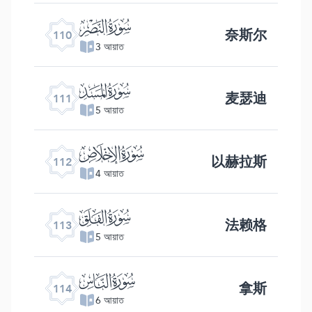
ﰛ
奈斯尔
110
3 আয়াত
ﰜ
麦瑟迪
111
5 আয়াত
ﰝ
以赫拉斯
112
4 আয়াত
ﰞ
法赖格
113
5 আয়াত
ﰟ
拿斯
114
6 আয়াত