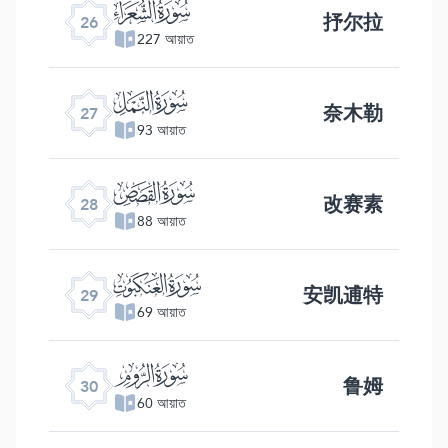
ﮦ
抒尔拉
26
227 আয়াত
ﮧ
奈木勒
27
93 আয়াত
ﮨ
改赛素
28
88 আয়াত
ﮩ
安凯逋特
29
69 আয়াত
ﮪ
鲁姆
30
60 আয়াত