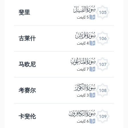
ﰖ
斐里
105
5 ئایه‌ت
ﰗ
古莱什
106
4 ئایه‌ت
ﰘ
马欧尼
107
7 ئایه‌ت
ﰙ
考赛尔
108
3 ئایه‌ت
ﰚ
卡斐伦
109
6 ئایه‌ت