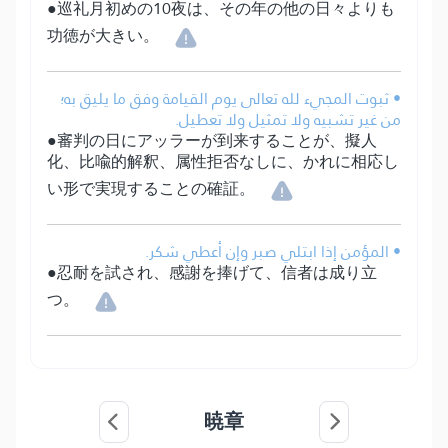
●巡礼月初めの10夜は、その年の他の日々よりも
功徳が大きい。
• ثبوت المجيء لله تعالى يوم القيامة وفق ما يليق به؛
من غير تشبيه ولا تمثيل ولا تعطيل.
●審判の日にアッラーが到来することが、擬人
化、比喩的解釈、属性拒否なしに、かれに相応し
い形で実現することの確証。
• المؤمن إذا ابتلي صبر وإن أعطي شكر.
●忍耐を試され、感謝を捧げて、信者は成り立
つ。
暁章