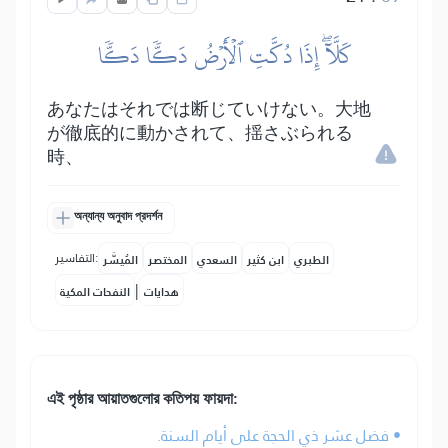
كَلَّآۖ إِذَا دُكَّتِ ٱلۡأَرۡضُ دَكّٗا دَكّٗا
あなたはそれでは断じていけない。大地
が徹底的に動かされて、揺さぶられる
時、
অন্যান্য অনুবাদ প্রদর্শন
التفاسير:
الطبري
ابن كثير
السعدي
المختصر
المُيسَّر
|
هدايات
النفحات المكية
এই পৃষ্ঠার আয়াতগুলোর কতিপয় ফায়দা:
• فضل عشر ذي الحجة على أيام السنة.