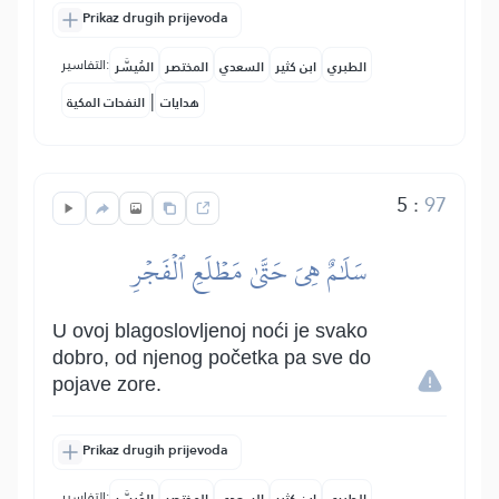
Prikaz drugih prijevoda
التفاسير:
الطبري
ابن كثير
السعدي
المختصر
المُيسَّر
|
هدايات
النفحات المكية
5
:
97
سَلَٰمٌ هِيَ حَتَّىٰ مَطۡلَعِ ٱلۡفَجۡرِ
U ovoj blagoslovljenoj noći je svako
dobro, od njenog početka pa sve do
pojave zore.
Prikaz drugih prijevoda
التفاسير: