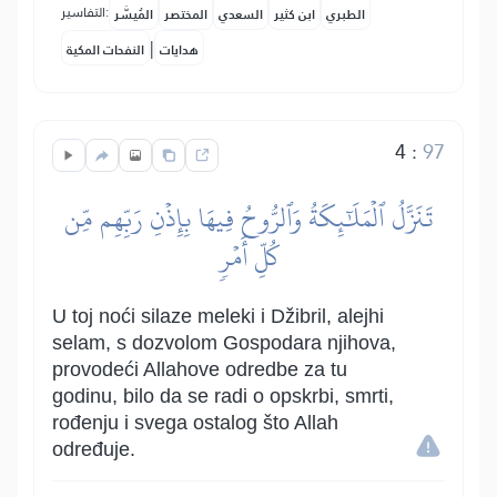
التفاسير:
الطبري
ابن كثير
السعدي
المختصر
المُيسَّر
|
هدايات
النفحات المكية
4
:
97
تَنَزَّلُ ٱلۡمَلَٰٓئِكَةُ وَٱلرُّوحُ فِيهَا بِإِذۡنِ رَبِّهِم مِّن
كُلِّ أَمۡرٖ
U toj noći silaze meleki i Džibril, alejhi
selam, s dozvolom Gospodara njihova,
provodeći Allahove odredbe za tu
godinu, bilo da se radi o opskrbi, smrti,
rođenju i svega ostalog što Allah
određuje.