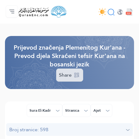
Početna stranica
Sadržaj prijevodā
Audio
Usluge programera - API
O projektu
Kontaktiraj nas
Jezik
Browse Old Version
Prijevod značenja Plemenitog Kur'ana -
Prevod djela Skraćeni tefsir Kur'ana na
bosanski jezik
Share
Sura El-Kadr
Stranica
Ajet
Broj stranice: 598