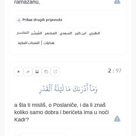
ramazanu.
Prikaz drugih prijevoda
التفاسير:
الطبري
ابن كثير
السعدي
المختصر
المُيسَّر
|
هدايات
النفحات المكية
2
:
97
وَمَآ أَدۡرَىٰكَ مَا لَيۡلَةُ ٱلۡقَدۡرِ
a šta ti misliš, o Poslaniče, i da li znaš
koliko samo dobra i berićeta ima u noći
Kadr?