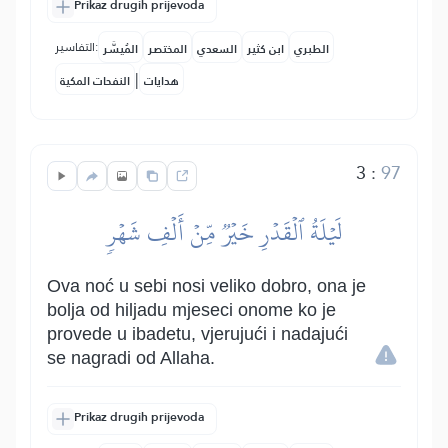
Prikaz drugih prijevoda
التفاسير:
الطبري
ابن كثير
السعدي
المختصر
المُيسَّر
|
هدايات
النفحات المكية
3
:
97
لَيۡلَةُ ٱلۡقَدۡرِ خَيۡرٞ مِّنۡ أَلۡفِ شَهۡرٖ
Ova noć u sebi nosi veliko dobro, ona je
bolja od hiljadu mjeseci onome ko je
provede u ibadetu, vjerujući i nadajući
se nagradi od Allaha.
Prikaz drugih prijevoda