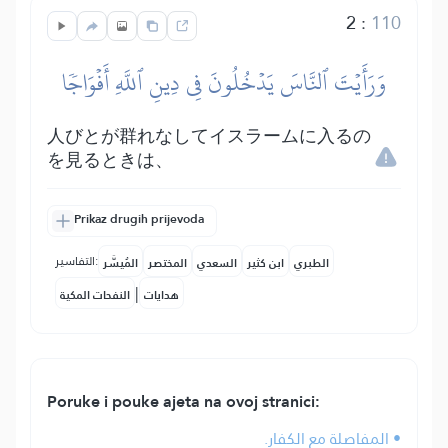
2
:
110
وَرَأَيۡتَ ٱلنَّاسَ يَدۡخُلُونَ فِي دِينِ ٱللَّهِ أَفۡوَاجٗا
人びとが群れなしてイスラームに入るの
を見るときは、
Prikaz drugih prijevoda
التفاسير:
الطبري
ابن كثير
السعدي
المختصر
المُيسَّر
|
هدايات
النفحات المكية
Poruke i pouke ajeta na ovoj stranici:
• المفاصلة مع الكفار.