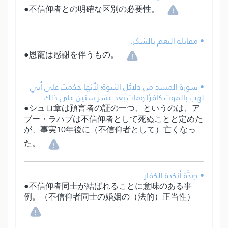
●不信仰者との明確な区別の必要性。
• مقابلة النعم بالشكر.
●恩寵は感謝を伴うもの。
• سورة المسد من دلائل النبوة؛ لأنها حكمت على أبي
لهب بالموت كافرًا ومات بعد عشر سنين على ذلك.
●シュロ章は預言者の証の一つ、というのは、ア
ブー・ラハブは不信仰者として死ぬことと定めた
が、事実10年後に（不信仰者として）亡くなっ
た。
• صِحَّة أنكحة الكفار.
●不信仰者同士が結ばれることに意味のある事
例。（不信仰者同士の婚姻の（法的）正当性）