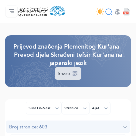
Početna stranica
Sadržaj prijevodā
Audio
Usluge programera - API
O projektu
Kontaktiraj nas
Jezik
Browse Old Version
Prijevod značenja Plemenitog Kur'ana -
Prevod djela Skraćeni tefsir Kur'ana na
japanski jezik
Share
Sura En-Nasr
Stranica
Ajet
Broj stranice: 603