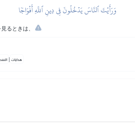
وَرَأَيۡتَ ٱلنَّاسَ يَدۡخُلُونَ فِي دِينِ ٱللَّهِ أَفۡوَاجٗا
を見るときは、
|
هدايات
النفح