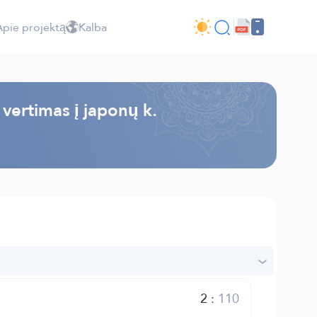
Apie projektą
Kalba
 vertimas į japonų k.
2
:
110