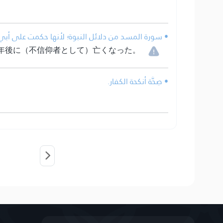
سورة المسد من دلائل النبوة؛ لأنها حكمت على أبي .
年後に（不信仰者として）亡くなった。
• صِحَّة أنكحة الكفار.