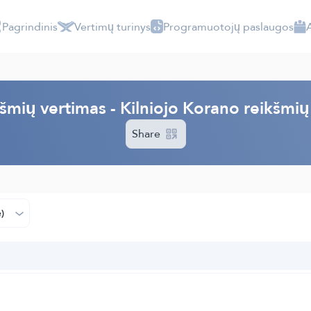
Pagrindinis
Vertimų turinys
Programuotojų paslaugos
šmių vertimas - Kilniojo Korano reikšmių
Share
)