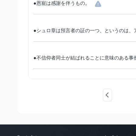
●恩寵は感謝を伴うもの。
●シュロ章は預言者の証の一つ、というのは、
●不信仰者同士が結ばれることに意味のある事