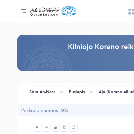
Pagrindinis
Vertimų turinys
Audio
Programuotojų paslaugos - API
Apie projektą
Susisiekite su mumis
Kalba
Browse Old Version
Kilniojo Korano reik
Sūra An-Nasr
Puslapis
Aja (Korano eilutė
Puslapio numeris: 603