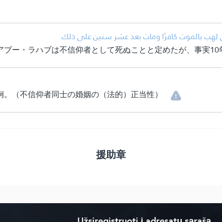
• لهب بالموت كافرًا ومات بعد عشر سنين على ذلك
アブー・ラハブは不信仰者として死ぬことと定めたが、事実10
例。（不信仰者同士の婚姻の（法的）正当性）
援助章
Užsiregistruoti į adresatų sąrašą