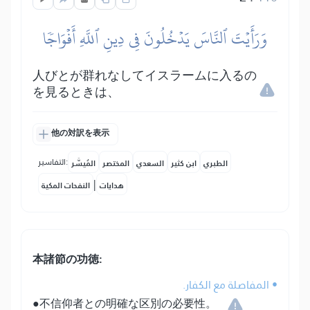
وَرَأَيۡتَ ٱلنَّاسَ يَدۡخُلُونَ فِي دِينِ ٱللَّهِ أَفۡوَاجٗا
人びとが群れなしてイスラームに入るの
を見るときは、
他の対訳を表示
التفاسير:
الطبري
ابن كثير
السعدي
المختصر
المُيسَّر
|
هدايات
النفحات المكية
本諸節の功徳:
• المفاصلة مع الكفار.
●不信仰者との明確な区別の必要性。