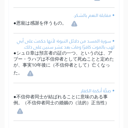
• مقابلة النعم بالشكر.
●恩寵は感謝を伴うもの。
• سورة المسد من دلائل النبوة؛ لأنها حكمت على أبي
لهب بالموت كافرًا ومات بعد عشر سنين على ذلك.
●シュロ章は預言者の証の一つ、というのは、ア
ブー・ラハブは不信仰者として死ぬことと定めた
が、事実10年後に（不信仰者として）亡くなっ
た。
• صِحَّة أنكحة الكفار.
●不信仰者同士が結ばれることに意味のある事
例。（不信仰者同士の婚姻の（法的）正当性）