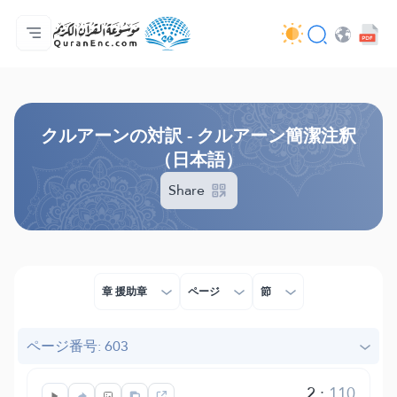
ホーム
対訳の目次
Audio
開発者向け提供サービス - API
事業内容
お問い合わせ
言語
Browse Old Version
クルアーンの対訳 - クルアーン簡潔注釈
（日本語）
Share
章 援助章
ページ
節
ページ番号: 603
2
:
110