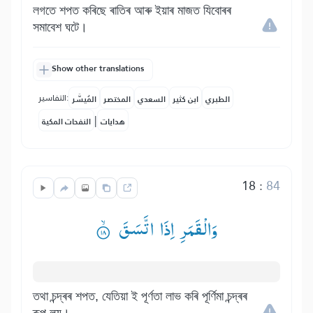
লগতে শপত কৰিছে ৰাতিৰ আৰু ইয়াৰ মাজত যিবোৰৰ
সমাবেশ ঘটে।
Show other translations
التفاسير:
الطبري
ابن كثير
السعدي
المختصر
المُيسَّر
|
هدايات
النفحات المكية
18
:
84
وَالْقَمَرِ اِذَا اتَّسَقَ ۟ۙ
তথা চন্দ্ৰৰ শপত, যেতিয়া ই পূৰ্ণতা লাভ কৰি পূৰ্ণিমা চন্দ্ৰৰ