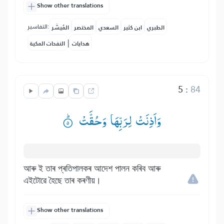
Show other translations
التفاسير:
الطبري
ابن كثير
السعدي
المختصر
المُيسَّر
|
هدايات
النفحات المكية
5
:
84
وَاَذِنَتْ لِرَبِّهَا وَحُقَّتْ ۟ؕ
আৰু ই তাৰ প্ৰতিপালকৰ আদেশ পালন কৰিব আৰু
এইটোৱে হৈছে তাৰ কৰণীয়।
Show other translations