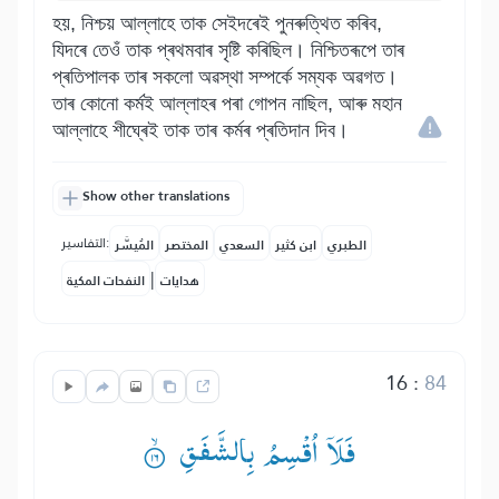
হয়, নিশ্চয় আল্লাহে তাক সেইদৰেই পুনৰুত্থিত কৰিব,
যিদৰে তেওঁ তাক প্ৰথমবাৰ সৃষ্টি কৰিছিল। নিশ্চিতৰূপে তাৰ
প্ৰতিপালক তাৰ সকলো অৱস্থা সম্পৰ্কে সম্যক অৱগত।
তাৰ কোনো কৰ্মই আল্লাহৰ পৰা গোপন নাছিল, আৰু মহান
আল্লাহে শীঘ্ৰেই তাক তাৰ কৰ্মৰ প্ৰতিদান দিব।
Show other translations
التفاسير:
الطبري
ابن كثير
السعدي
المختصر
المُيسَّر
|
هدايات
النفحات المكية
16
:
84
فَلَاۤ اُقْسِمُ بِالشَّفَقِ ۟ۙ