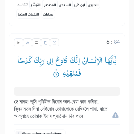
التفاسير:
الطبري
ابن كثير
السعدي
المختصر
المُيسَّر
|
هدايات
النفحات المكية
6
:
84
یٰۤاَیُّهَا الْاِنْسَانُ اِنَّكَ كَادِحٌ اِلٰی رَبِّكَ كَدْحًا
فَمُلٰقِیْهِ ۟ۚ
হে মানৱ! তুমি পৃথিৱীত যিবোৰ ভাল-বেয়া কাম কৰিছা,
ক্বিয়ামতৰ দিনা সেইবোৰ তোমালোকে দেখিবলৈ পাবা, যাতে
আল্লাহে তোমাক ইয়াৰ প্ৰতিদান দিব পাৰে।
Show other translations