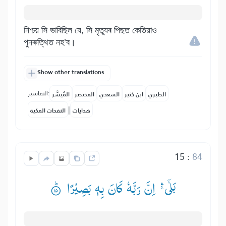
নিশ্চয় সি ভাবিছিল যে, সি মৃত্যুৰ পিছত কেতিয়াও
পুনৰুত্থিত নহ’ব।
Show other translations
التفاسير:
الطبري
ابن كثير
السعدي
المختصر
المُيسَّر
|
هدايات
النفحات المكية
15
:
84
بَلٰۤی ۛۚ— اِنَّ رَبَّهٗ كَانَ بِهٖ بَصِیْرًا ۟ؕ