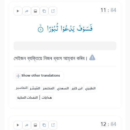
11
:
84
فَسَوْفَ یَدْعُوْا ثُبُوْرًا ۟ۙ
সেইজন ব্যক্তিয়ে নিজৰ ধ্বংস আহ্বান কৰিব।
Show other translations
التفاسير:
الطبري
ابن كثير
السعدي
المختصر
المُيسَّر
|
هدايات
النفحات المكية
12
:
84