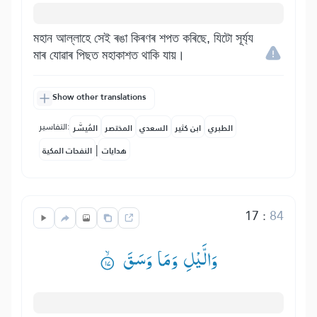
মহান আল্লাহে সেই ৰঙা কিৰণৰ শপত কৰিছে, যিটো সূৰ্য্য
মাৰ যোৱাৰ পিছত মহাকাশত থাকি যায়।
Show other translations
التفاسير:
الطبري
ابن كثير
السعدي
المختصر
المُيسَّر
|
هدايات
النفحات المكية
17
:
84
وَالَّیْلِ وَمَا وَسَقَ ۟ۙ