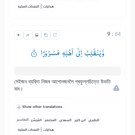
|
هدايات
النفحات المكية
9
:
84
وَّیَنْقَلِبُ اِلٰۤی اَهْلِهٖ مَسْرُوْرًا ۟ؕ
সেইজন ব্যক্তি নিজৰ আপোনজনলৈ প্ৰফুল্লচিত্তে উভতি
যাব।
Show other translations
التفاسير:
الطبري
ابن كثير
السعدي
المختصر
المُيسَّر
|
هدايات
النفحات المكية