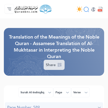
Home
Index of Translations
Audio
Developers' Services - API
About
Contact Us
Language
Browse Old Version
Translation of the Meanings of the Noble
Quran - Assamese Translation of Al-
Mukhtasar in Interpreting the Noble
Quran
Share
Surah Al-Inshiqāq
Page
Verse
Page Number: 589