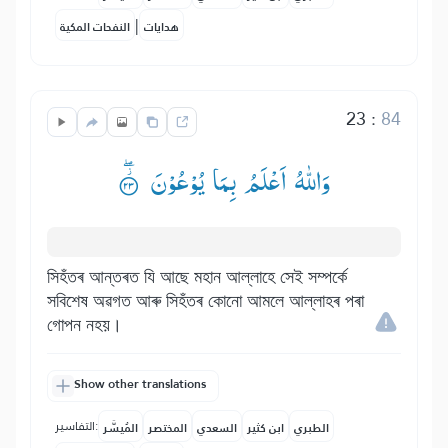
|
هدايات
النفحات المكية
23
:
84
وَاللّٰهُ اَعْلَمُ بِمَا یُوْعُوْنَ ۟ؗۖ
সিহঁতৰ আন্তৰত যি আছে মহান আল্লাহে সেই সম্পৰ্কে
সবিশেষ অৱগত আৰু সিহঁতৰ কোনো আমলে আল্লাহৰ পৰা
গোপন নহয়।
Show other translations
التفاسير:
الطبري
ابن كثير
السعدي
المختصر
المُيسَّر