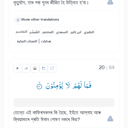
মৃত্যুলৈ, তাৰ পৰা পুনৰ জীৱিত হৈ উত্থিত হ’বা।
Show other translations
التفاسير:
الطبري
ابن كثير
السعدي
المختصر
المُيسَّر
|
هدايات
النفحات المكية
20
:
84
فَمَا لَهُمْ لَا یُؤْمِنُوْنَ ۟ۙ
তেন্তে এই কাফিৰসকলৰ কি হৈছে, ইহঁতে আল্লাহ আৰু
ক্বিয়ামতৰ প্ৰতি ঈমান পোষণ নকৰে কিয়?