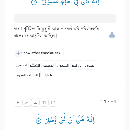
اِنَّهٗ كَانَ فِیْۤ اَهْلِهٖ مَسْرُوْرًا ۟ؕ
কাৰণ পৃথিৱীত সি কুফুৰী আৰু পাপকৰ্ম কৰি পৰিয়ালবৰ্গৰ
মাজত বৰ আনন্দিত আছিল।
Show other translations
التفاسير:
الطبري
ابن كثير
السعدي
المختصر
المُيسَّر
|
هدايات
النفحات المكية
14
:
84
اِنَّهٗ ظَنَّ اَنْ لَّنْ یَّحُوْرَ ۟ۚۛ