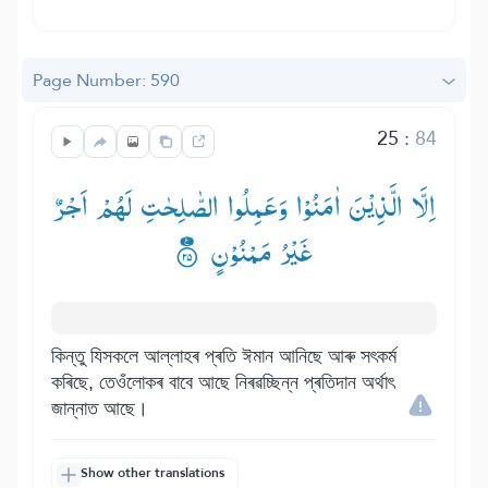
Page Number: 590
25
:
84
اِلَّا الَّذِیْنَ اٰمَنُوْا وَعَمِلُوا الصّٰلِحٰتِ لَهُمْ اَجْرٌ
غَیْرُ مَمْنُوْنٍ ۟۠
কিন্তু যিসকলে আল্লাহৰ প্ৰতি ঈমান আনিছে আৰু সৎকৰ্ম
কৰিছে, তেওঁলোকৰ বাবে আছে নিৰৱচ্ছিন্ন প্ৰতিদান অৰ্থাৎ
জান্নাত আছে।
Show other translations