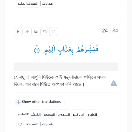
|
هدايات
النفحات المكية
24
:
84
فَبَشِّرْهُمْ بِعَذَابٍ اَلِیْمٍ ۟ۙ
হে ৰাছুল! আপুনি সিহঁতক সেই যন্ত্ৰণাদায়ক শাস্তিৰ সংবাদ
দিয়ক, যাৰ বাবে সিহঁতে অপেক্ষা কৰি আছে।
Show other translations
التفاسير:
الطبري
ابن كثير
السعدي
المختصر
المُيسَّر
|
هدايات
النفحات المكية