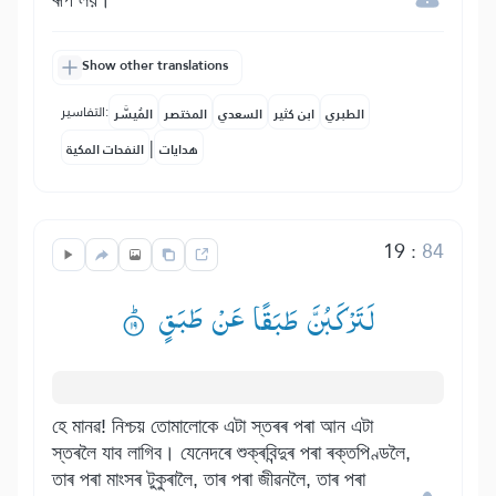
ৰূপ লয়।
Show other translations
التفاسير:
الطبري
ابن كثير
السعدي
المختصر
المُيسَّر
|
هدايات
النفحات المكية
19
:
84
لَتَرْكَبُنَّ طَبَقًا عَنْ طَبَقٍ ۟ؕ
হে মানৱ! নিশ্চয় তোমালোকে এটা স্তৰৰ পৰা আন এটা
স্তৰলৈ যাব লাগিব। যেনেদৰে শুক্ৰবিন্দুৰ পৰা ৰক্তপিণ্ডলৈ,
তাৰ পৰা মাংসৰ টুকুৰালৈ, তাৰ পৰা জীৱনলৈ, তাৰ পৰা