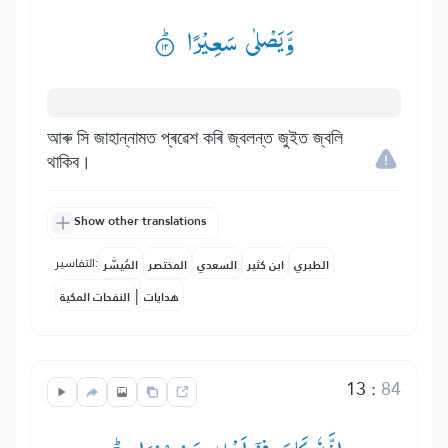
وَّیَصْلٰی سَعِیْرًا ۟ؕ
আৰু সি জাহান্নামত প্ৰৱেশ কৰি জ্বলন্ত জুইত জ্বলি
থাকিব।
Show other translations
التفاسير:
الطبري
ابن كثير
السعدي
المختصر
المُيسَّر
|
هدايات
النفحات المكية
13
:
84