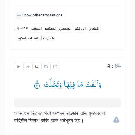
Show other translations
التفاسير:
الطبري
ابن كثير
السعدي
المختصر
المُيسَّر
|
هدايات
النفحات المكية
4
:
84
وَاَلْقَتْ مَا فِیْهَا وَتَخَلَّتْ ۟ۙ
আৰু তাৰ ভিতৰত থকা সম্পদৰ ভাণ্ডাৰ আৰু মৃতসকলক
বাহিৰলৈ নিক্ষেপ কৰিব আৰু গৰ্ভশূন্য হ’ব।