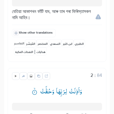
যেতিয়া আকাশখন ফাঁটি যাব, আৰু তাৰ পৰা ফিৰিস্তাসকল
নামি আহিব।
Show other translations
التفاسير:
الطبري
ابن كثير
السعدي
المختصر
المُيسَّر
|
هدايات
النفحات المكية
2
:
84
وَاَذِنَتْ لِرَبِّهَا وَحُقَّتْ ۟ۙ