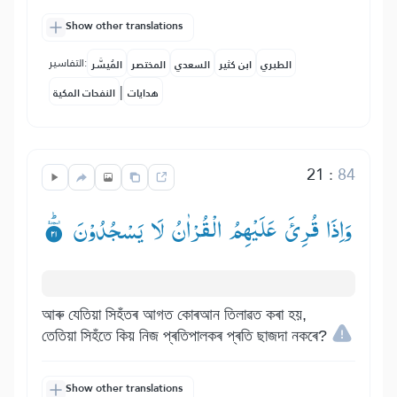
Show other translations
التفاسير:
الطبري
ابن كثير
السعدي
المختصر
المُيسَّر
|
هدايات
النفحات المكية
21
:
84
وَاِذَا قُرِئَ عَلَیْهِمُ الْقُرْاٰنُ لَا یَسْجُدُوْنَ ۟
আৰু যেতিয়া সিহঁতৰ আগত কোৰআন তিলাৱত কৰা হয়,
তেতিয়া সিহঁতে কিয় নিজ প্ৰতিপালকৰ প্ৰতি ছাজদা নকৰে?
Show other translations