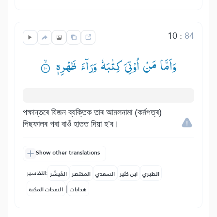
10
:
84
وَاَمَّا مَنْ اُوْتِیَ كِتٰبَهٗ وَرَآءَ ظَهْرِهٖ ۟ۙ
পক্ষান্তৰে যিজন ব্যক্তিক তাৰ আমলনামা (কৰ্মপত্ৰ)
পিছফালৰ পৰা বাওঁ হাতত দিয়া হ’ব।
Show other translations
التفاسير:
الطبري
ابن كثير
السعدي
المختصر
المُيسَّر
|
هدايات
النفحات المكية