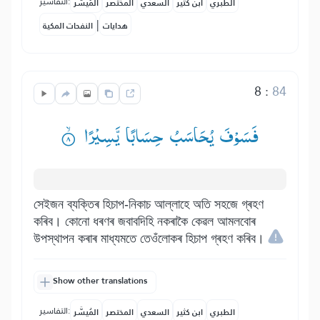
التفاسير:
الطبري
ابن كثير
السعدي
المختصر
المُيسَّر
|
هدايات
النفحات المكية
8
:
84
فَسَوْفَ یُحَاسَبُ حِسَابًا یَّسِیْرًا ۟ۙ
সেইজন ব্যক্তিৰ হিচাপ-নিকাচ আল্লাহে অতি সহজে গ্ৰহণ
কৰিব। কোনো ধৰণৰ জবাবদিহি নকৰাকৈ কেৱল আমলবোৰ
উপস্থাপন কৰাৰ মাধ্যমতে তেওঁলোকৰ হিচাপ গ্ৰহণ কৰিব।
Show other translations
التفاسير:
الطبري
ابن كثير
السعدي
المختصر
المُيسَّر