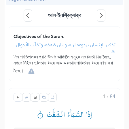
আল-ইনশ্বিক্বাক্ব
Objectives of the Surah:
تذكير الإنسان برجوعه لربه، وبيان ضعفه، وتقلّب الأحوال
به.
নিজ প্ৰতিপালকৰ প্ৰতি উভতি আহিবলৈ মানুহক সতৰ্কবাৰ্তা দিয়া হৈছে,
লগতে সিহঁতৰ দুৰ্বলতাৰ বিষয়ে আৰু অৱস্থাৰ পৰিবৰ্তনৰ বিষয়ে বৰ্ণনা কৰা
হৈছে।
1
:
84
اِذَا السَّمَآءُ انْشَقَّتْ ۟ۙ