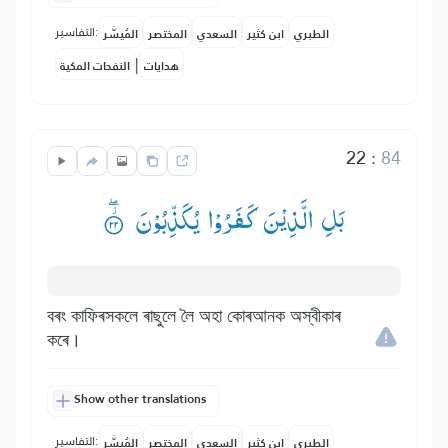
التفاسير:
الطبري
ابن كثير
السعدي
المختصر
المُيسَّر
|
هدايات
النفحات المكية
22
:
84
بَلِ الَّذِیْنَ كَفَرُوْا یُكَذِّبُوْنَ ۟ؗۖ
বৰং কাফিৰসকলে ৰাছুলে লৈ অহা কোৰআনক অস্বীকাৰ
কৰে।
Show other translations
التفاسير:
الطبري
ابن كثير
السعدي
المختصر
المُيسَّر