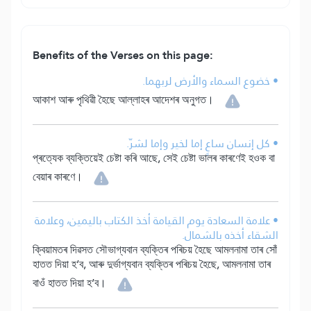
Benefits of the Verses on this page:
• خضوع السماء والأرض لربهما.
আকাশ আৰু পৃথিৱী হৈছে আল্লাহৰ আদেশৰ অনুগত।
• كل إنسان ساعٍ إما لخير وإما لشرّ.
প্ৰত্যেক ব্যক্তিয়েই চেষ্টা কৰি আছে, সেই চেষ্টা ভালৰ কাৰণেই হওক বা
বেয়াৰ কাৰণে।
• علامة السعادة يوم القيامة أخذ الكتاب باليمين، وعلامة
الشقاء أخذه بالشمال.
ক্বিয়ামতৰ দিৱসত সৌভাগ্যবান ব্যক্তিৰ পৰিচয় হৈছে আমলনামা তাৰ সোঁ
হাতত দিয়া হ’ব, আৰু দুৰ্ভাগ্যবান ব্যক্তিৰ পৰিচয় হৈছে, আমলনামা তাৰ
বাওঁ হাতত দিয়া হ’ব।