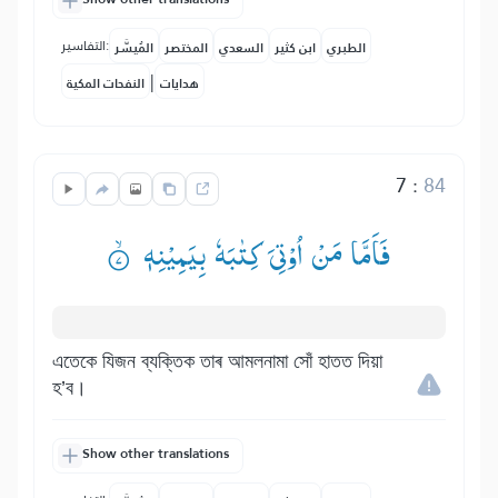
التفاسير:
الطبري
ابن كثير
السعدي
المختصر
المُيسَّر
|
هدايات
النفحات المكية
7
:
84
فَاَمَّا مَنْ اُوْتِیَ كِتٰبَهٗ بِیَمِیْنِهٖ ۟ۙ
এতেকে যিজন ব্যক্তিক তাৰ আমলনামা সোঁ হাতত দিয়া
হ’ব।
Show other translations