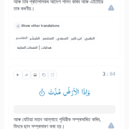
আৰু তাৰ প্ৰতিপালকৰ আদেশ পালন কৰিব আৰু এইটোৱে
তাৰ কৰণীয়।
Show other translations
التفاسير:
الطبري
ابن كثير
السعدي
المختصر
المُيسَّر
|
هدايات
النفحات المكية
3
:
84
وَاِذَا الْاَرْضُ مُدَّتْ ۟ؕ
আৰু যেতিয়া মহান আল্লাহে পৃথিৱীক সম্প্ৰসাৰিত কৰিব,
যিদৰে ছাল সম্প্ৰসাৰণ কৰা হয়।