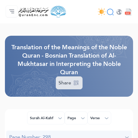
Home
Index of Translations
Audio
Developers' Services - API
About
Contact Us
Language
Browse Old Version
Translation of the Meanings of the Noble
Quran - Bosnian Translation of Al-
Mukhtasar in Interpreting the Noble
Quran
Share
Surah Al-Kahf
Page
Verse
Page Number: 298