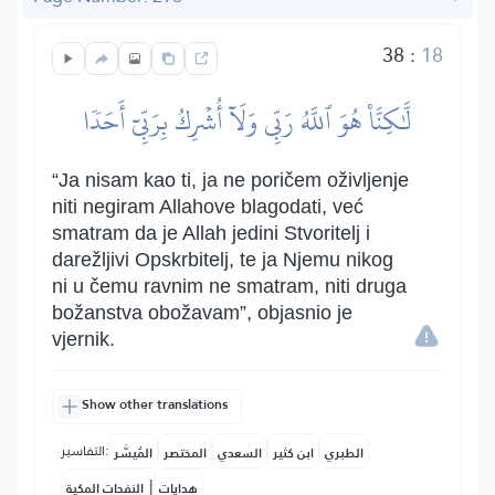
38
:
18
لَّٰكِنَّا۠ هُوَ ٱللَّهُ رَبِّي وَلَآ أُشۡرِكُ بِرَبِّيٓ أَحَدٗا
“Ja nisam kao ti, ja ne poričem oživljenje
niti negiram Allahove blagodati, već
smatram da je Allah jedini Stvoritelj i
darežljivi Opskrbitelj, te ja Njemu nikog
ni u čemu ravnim ne smatram, niti druga
božanstva obožavam”, objasnio je
vjernik.
Show other translations
التفاسير:
الطبري
ابن كثير
السعدي
المختصر
المُيسَّر
|
هدايات
النفحات المكية