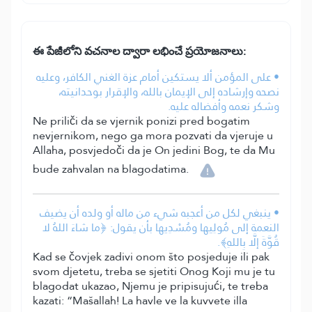
ఈ పేజీలోని వచనాల ద్వారా లభించే ప్రయోజనాలు:
• على المؤمن ألا يستكين أمام عزة الغني الكافر، وعليه
نصحه وإرشاده إلى الإيمان بالله، والإقرار بوحدانيته،
وشكر نعمه وأفضاله عليه.
Ne priliči da se vjernik ponizi pred bogatim
nevjernikom, nego ga mora pozvati da vjeruje u
Allaha, posvjedoči da je On jedini Bog, te da Mu
bude zahvalan na blagodatima.
• ينبغي لكل من أعجبه شيء من ماله أو ولده أن يضيف
النعمة إلى مُولِيها ومُسْدِيها بأن يقول: ﴿ما شاءَ اللهُ لا
قُوَّةَ إلَّا بِاللهِ﴾.
Kad se čovjek zadivi onom što posjeduje ili pak
svom djetetu, treba se sjetiti Onog Koji mu je tu
blagodat ukazao, Njemu je pripisujući, te treba
kazati: “Mašallah! La havle ve la kuvvete illa