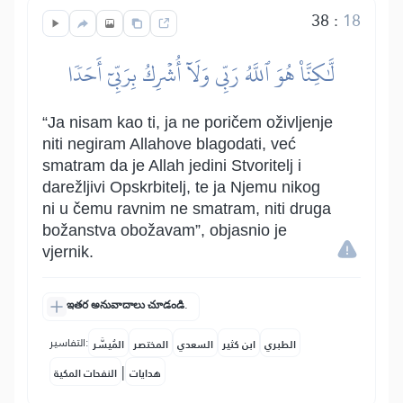
38
:
18
لَّٰكِنَّا۠ هُوَ ٱللَّهُ رَبِّي وَلَآ أُشۡرِكُ بِرَبِّيٓ أَحَدٗا
“Ja nisam kao ti, ja ne poričem oživljenje
niti negiram Allahove blagodati, već
smatram da je Allah jedini Stvoritelj i
darežljivi Opskrbitelj, te ja Njemu nikog
ni u čemu ravnim ne smatram, niti druga
božanstva obožavam”, objasnio je
vjernik.
ఇతర అనువాదాలు చూడండి.
التفاسير:
الطبري
ابن كثير
السعدي
المختصر
المُيسَّر
|
هدايات
النفحات المكية