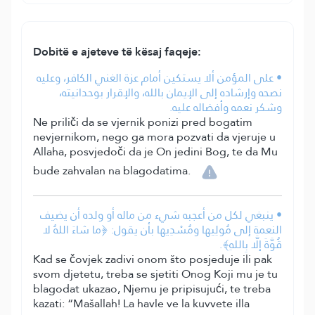
Dobitë e ajeteve të kësaj faqeje:
• على المؤمن ألا يستكين أمام عزة الغني الكافر، وعليه
نصحه وإرشاده إلى الإيمان بالله، والإقرار بوحدانيته،
وشكر نعمه وأفضاله عليه.
Ne priliči da se vjernik ponizi pred bogatim
nevjernikom, nego ga mora pozvati da vjeruje u
Allaha, posvjedoči da je On jedini Bog, te da Mu
bude zahvalan na blagodatima.
• ينبغي لكل من أعجبه شيء من ماله أو ولده أن يضيف
النعمة إلى مُولِيها ومُسْدِيها بأن يقول: ﴿ما شاءَ اللهُ لا
قُوَّةَ إلَّا بِاللهِ﴾.
Kad se čovjek zadivi onom što posjeduje ili pak
svom djetetu, treba se sjetiti Onog Koji mu je tu
blagodat ukazao, Njemu je pripisujući, te treba
kazati: “Mašallah! La havle ve la kuvvete illa