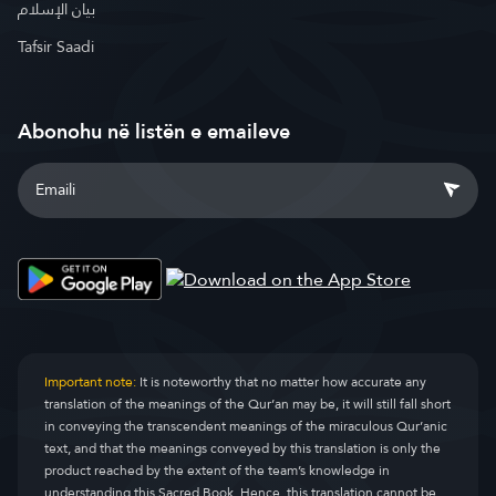
بيان الإسلام
Tafsir Saadi
Abonohu në listën e emaileve
Important note:
It is noteworthy that no matter how accurate any
translation of the meanings of the Qur’an may be, it will still fall short
in conveying the transcendent meanings of the miraculous Qur’anic
text, and that the meanings conveyed by this translation is only the
product reached by the extent of the team’s knowledge in
understanding this Sacred Book. Hence, this translation cannot be