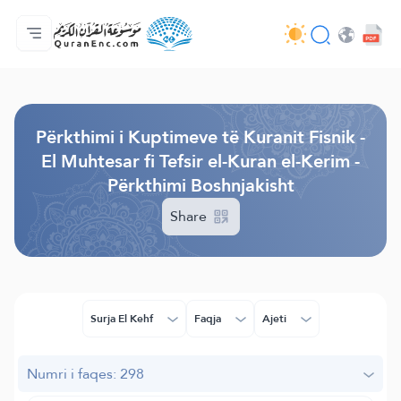
Ballina
Indeksi i Përkthimeve
Audio
Shërbime për zhvillues (programues) - API
Rreth projektit
Na kontaktoni
Gjuha
Browse Old Version
Përkthimi i Kuptimeve të Kuranit Fisnik -
El Muhtesar fi Tefsir el-Kuran el-Kerim -
Përkthimi Boshnjakisht
Share
Surja El Kehf
Faqja
Ajeti
Numri i faqes: 298