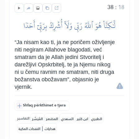
38
:
18
لَّٰكِنَّا۠ هُوَ ٱللَّهُ رَبِّي وَلَآ أُشۡرِكُ بِرَبِّيٓ أَحَدٗا
“Ja nisam kao ti, ja ne poričem oživljenje
niti negiram Allahove blagodati, već
smatram da je Allah jedini Stvoritelj i
darežljivi Opskrbitelj, te ja Njemu nikog
ni u čemu ravnim ne smatram, niti druga
božanstva obožavam”, objasnio je
vjernik.
Shfaq përkthimet e tjera
التفاسير:
الطبري
ابن كثير
السعدي
المختصر
المُيسَّر
|
هدايات
النفحات المكية