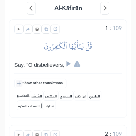
Al-Kāfirūn
1
:
109
قُلۡ يَٰٓأَيُّهَا ٱلۡكَٰفِرُونَ
Say, “O disbelievers,
Show other translations
التفاسير:
الطبري
ابن كثير
السعدي
المختصر
المُيسَّر
|
هدايات
النفحات المكية
2
:
109