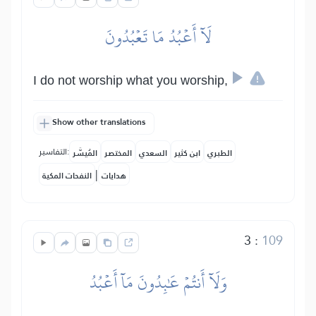
لَآ أَعۡبُدُ مَا تَعۡبُدُونَ
I do not worship what you worship,
Show other translations
التفاسير:
الطبري
ابن كثير
السعدي
المختصر
المُيسَّر
|
هدايات
النفحات المكية
3
:
109
وَلَآ أَنتُمۡ عَٰبِدُونَ مَآ أَعۡبُدُ