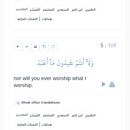
التفاسير:
الطبري
ابن كثير
السعدي
المختصر
المُيسَّر
|
هدايات
النفحات المكية
5
:
109
وَلَآ أَنتُمۡ عَٰبِدُونَ مَآ أَعۡبُدُ
nor will you ever worship what I
worship.
Show other translations
التفاسير:
الطبري
ابن كثير
السعدي
المختصر
المُيسَّر
|
هدايات
النفحات المكية