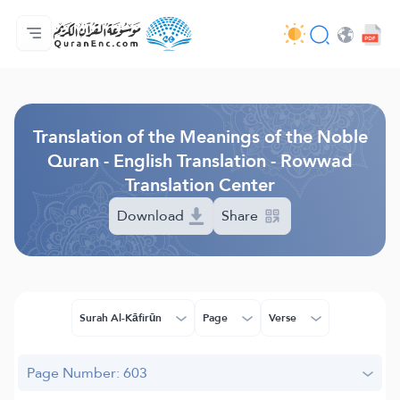
Home
Index of Translations
Audio
Developers' Services - API
About
Contact Us
Language
Browse Old Version
Translation of the Meanings of the Noble
Quran - English Translation - Rowwad
Translation Center
Download
Share
Surah Al-Kāfirūn
Page
Verse
Page Number: 603