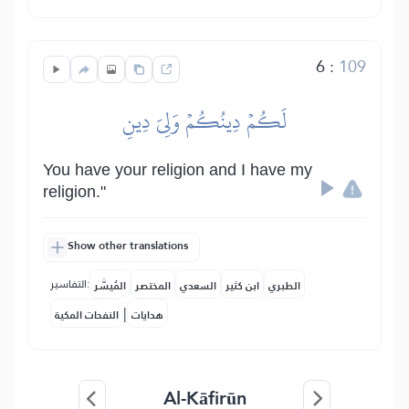
6
:
109
لَكُمۡ دِينُكُمۡ وَلِيَ دِينِ
You have your religion and I have my
religion."
Show other translations
التفاسير:
الطبري
ابن كثير
السعدي
المختصر
المُيسَّر
|
هدايات
النفحات المكية
Al-Kāfirūn