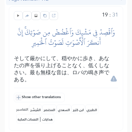
19
:
31
وَٱقۡصِدۡ فِي مَشۡيِكَ وَٱغۡضُضۡ مِن صَوۡتِكَۚ إِنَّ
أَنكَرَ ٱلۡأَصۡوَٰتِ لَصَوۡتُ ٱلۡحَمِيرِ
そして厳かにして、穏やかに歩き、あな
たの声を張り上げることなく、低くしな
さい。最も無様な音は、ロバの鳴き声で
ある。
Show other translations
التفاسير:
الطبري
ابن كثير
السعدي
المختصر
المُيسَّر
|
هدايات
النفحات المكية