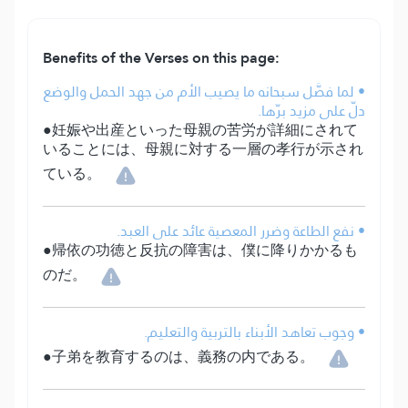
Benefits of the Verses on this page:
• لما فصَّل سبحانه ما يصيب الأم من جهد الحمل والوضع
دلّ على مزيد برّها.
●妊娠や出産といった母親の苦労が詳細にされて
いることには、母親に対する一層の孝行が示され
ている。
• نفع الطاعة وضرر المعصية عائد على العبد.
●帰依の功徳と反抗の障害は、僕に降りかかるも
のだ。
• وجوب تعاهد الأبناء بالتربية والتعليم.
●子弟を教育するのは、義務の内である。