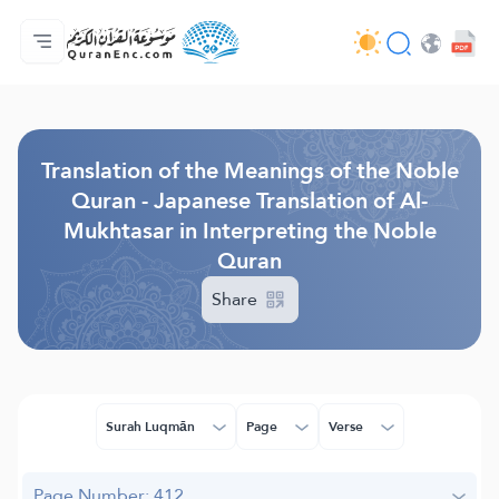
Home
Index of Translations
Audio
Developers' Services - API
About
Contact Us
Language
Browse Old Version
Translation of the Meanings of the Noble
Quran - Japanese Translation of Al-
Mukhtasar in Interpreting the Noble
Quran
Share
Surah Luqmān
Page
Verse
Page Number: 412