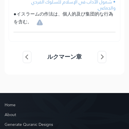
• شمول الآداب في الإسلام للسلوك الفردي
والجماعي.
●イスラームの作法は、個人的及び集団的な行為
を含む。
ルクマーン章
Home
About
Generate Quranic Designs