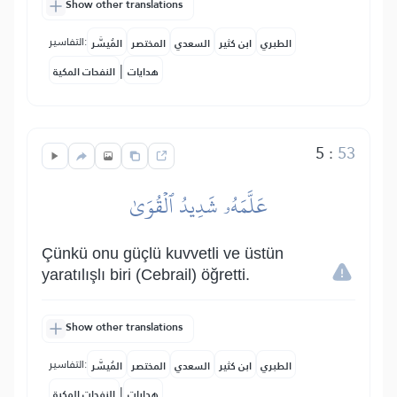
Show other translations
التفاسير:
الطبري
ابن كثير
السعدي
المختصر
المُيسَّر
|
هدايات
النفحات المكية
5
:
53
عَلَّمَهُۥ شَدِيدُ ٱلۡقُوَىٰ
Çünkü onu güçlü kuvvetli ve üstün
yaratılışlı biri (Cebrail) öğretti.
Show other translations
التفاسير:
الطبري
ابن كثير
السعدي
المختصر
المُيسَّر
|
هدايات
النفحات المكية