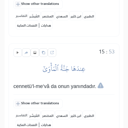
Show other translations
التفاسير:
الطبري
ابن كثير
السعدي
المختصر
المُيسَّر
|
هدايات
النفحات المكية
15
:
53
عِندَهَا جَنَّةُ ٱلۡمَأۡوَىٰٓ
cennetü’l-me’vâ da onun yanındadır.
Show other translations
التفاسير:
الطبري
ابن كثير
السعدي
المختصر
المُيسَّر
|
هدايات
النفحات المكية