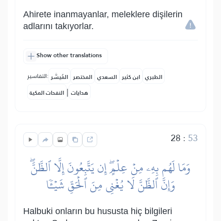
Ahirete inanmayanlar, meleklere dişilerin
adlarını takıyorlar.
Show other translations
التفاسير:
الطبري
ابن كثير
السعدي
المختصر
المُيسَّر
|
هدايات
النفحات المكية
28
:
53
وَمَا لَهُم بِهِۦ مِنۡ عِلۡمٍۖ إِن يَتَّبِعُونَ إِلَّا ٱلظَّنَّۖ
وَإِنَّ ٱلظَّنَّ لَا يُغۡنِي مِنَ ٱلۡحَقِّ شَيۡـٔٗا
Halbuki onların bu hususta hiç bilgileri