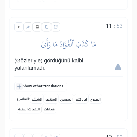
11
:
53
مَا كَذَبَ ٱلۡفُؤَادُ مَا رَأَىٰٓ
(Gözleriyle) gördüğünü kalbi
yalanlamadı.
Show other translations
التفاسير:
الطبري
ابن كثير
السعدي
المختصر
المُيسَّر
|
هدايات
النفحات المكية