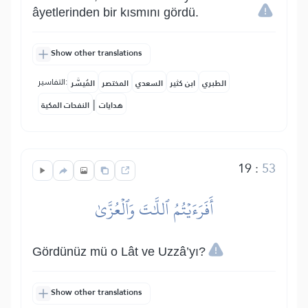
âyetlerinden bir kısmını gördü.
Show other translations
التفاسير:
الطبري
ابن كثير
السعدي
المختصر
المُيسَّر
|
هدايات
النفحات المكية
19
:
53
أَفَرَءَيۡتُمُ ٱللَّٰتَ وَٱلۡعُزَّىٰ
Gördünüz mü o Lât ve Uzzâ’yı?
Show other translations