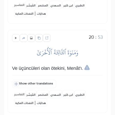
التفاسير:
الطبري
ابن كثير
السعدي
المختصر
المُيسَّر
|
هدايات
النفحات المكية
20
:
53
وَمَنَوٰةَ ٱلثَّالِثَةَ ٱلۡأُخۡرَىٰٓ
Ve üçüncüleri olan ötekini, Menât'ı.
Show other translations
التفاسير:
الطبري
ابن كثير
السعدي
المختصر
المُيسَّر
|
هدايات
النفحات المكية