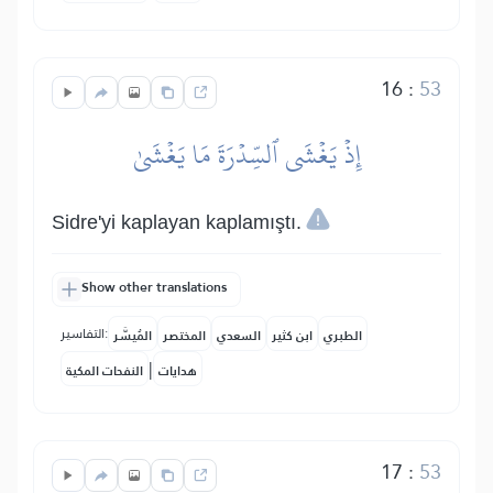
16
:
53
إِذۡ يَغۡشَى ٱلسِّدۡرَةَ مَا يَغۡشَىٰ
Sidre'yi kaplayan kaplamıştı.
Show other translations
التفاسير:
الطبري
ابن كثير
السعدي
المختصر
المُيسَّر
|
هدايات
النفحات المكية
17
:
53