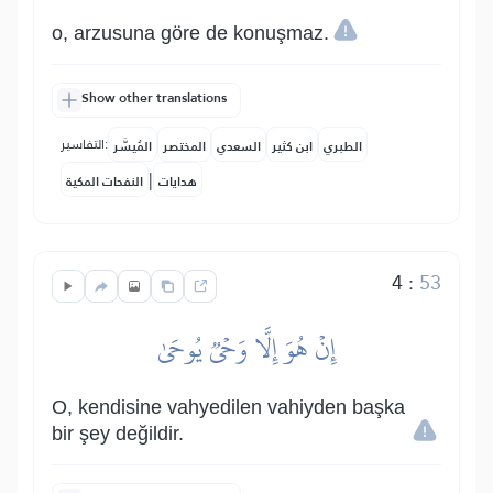
o, arzusuna göre de konuşmaz.
Show other translations
التفاسير:
الطبري
ابن كثير
السعدي
المختصر
المُيسَّر
|
هدايات
النفحات المكية
4
:
53
إِنۡ هُوَ إِلَّا وَحۡيٞ يُوحَىٰ
O, kendisine vahyedilen vahiyden başka
bir şey değildir.