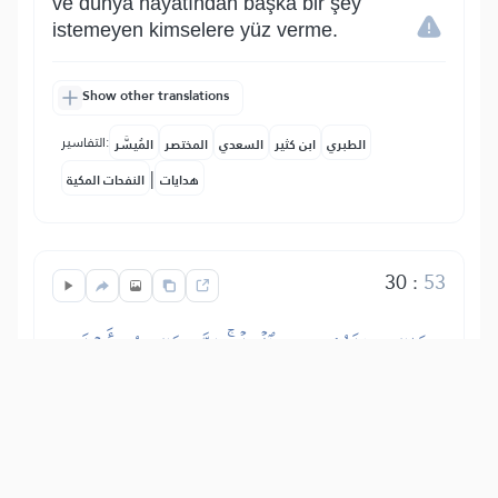
ve dünya hayatından başka bir şey
istemeyen kimselere yüz verme.
Show other translations
التفاسير:
الطبري
ابن كثير
السعدي
المختصر
المُيسَّر
|
هدايات
النفحات المكية
30
:
53
ذَٰلِكَ مَبۡلَغُهُم مِّنَ ٱلۡعِلۡمِۚ إِنَّ رَبَّكَ هُوَ أَعۡلَمُ
بِمَن ضَلَّ عَن سَبِيلِهِۦ وَهُوَ أَعۡلَمُ بِمَنِ ٱهۡتَدَىٰ
İşte onların erişebilecekleri bilgi budur.
Şüphesiz ki senin Rabbin, evet O,