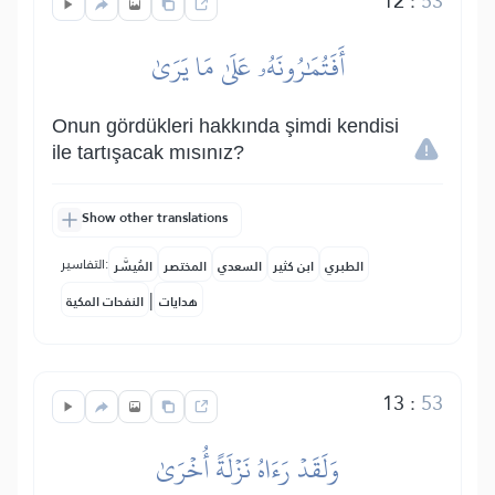
12
:
53
أَفَتُمَٰرُونَهُۥ عَلَىٰ مَا يَرَىٰ
Onun gördükleri hakkında şimdi kendisi
ile tartışacak mısınız?
Show other translations
التفاسير:
الطبري
ابن كثير
السعدي
المختصر
المُيسَّر
|
هدايات
النفحات المكية
13
:
53
وَلَقَدۡ رَءَاهُ نَزۡلَةً أُخۡرَىٰ