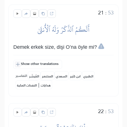
21
:
53
أَلَكُمُ ٱلذَّكَرُ وَلَهُ ٱلۡأُنثَىٰ
Demek erkek size, dişi O’na öyle mi?
Show other translations
التفاسير:
الطبري
ابن كثير
السعدي
المختصر
المُيسَّر
|
هدايات
النفحات المكية
22
:
53