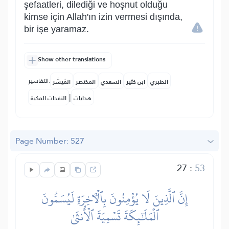
şefaatleri, dilediği ve hoşnut olduğu
kimse için Allah'ın izin vermesi dışında,
bir işe yaramaz.
Show other translations
التفاسير:
الطبري
ابن كثير
السعدي
المختصر
المُيسَّر
|
هدايات
النفحات المكية
Page Number: 527
27
:
53
إِنَّ ٱلَّذِينَ لَا يُؤۡمِنُونَ بِٱلۡأٓخِرَةِ لَيُسَمُّونَ
ٱلۡمَلَٰٓئِكَةَ تَسۡمِيَةَ ٱلۡأُنثَىٰ