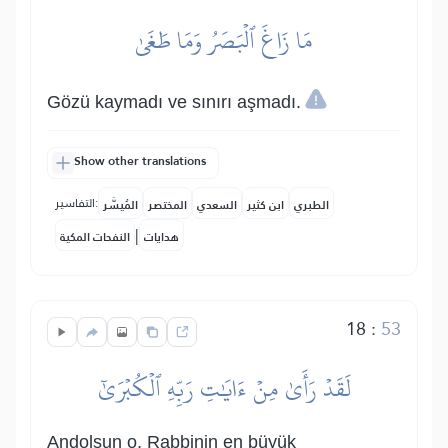
مَا زَاغَ ٱلۡبَصَرُ وَمَا طَغَىٰ
Gözü kaymadı ve sınırı aşmadı.
Show other translations
التفاسير:
الطبري
ابن كثير
السعدي
المختصر
المُيسَّر
|
هدايات
النفحات المكية
18
:
53
لَقَدۡ رَأَىٰ مِنۡ ءَايَٰتِ رَبِّهِ ٱلۡكُبۡرَىٰٓ
Andolsun o, Rabbinin en büyük