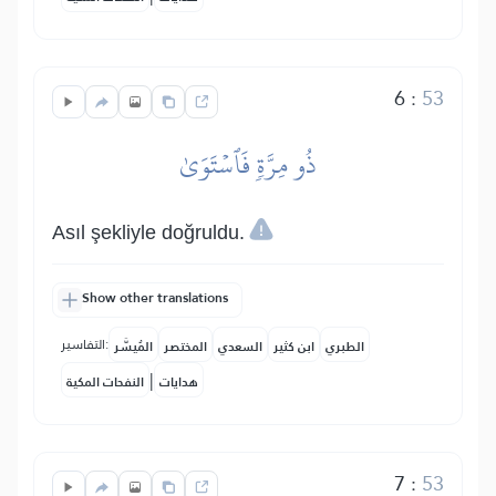
6
:
53
ذُو مِرَّةٖ فَٱسۡتَوَىٰ
Asıl şekliyle doğruldu.
Show other translations
التفاسير:
الطبري
ابن كثير
السعدي
المختصر
المُيسَّر
|
هدايات
النفحات المكية
7
:
53