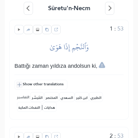
Sûretu'n-Necm
1
:
53
وَٱلنَّجۡمِ إِذَا هَوَىٰ
Battığı zaman yıldıza andolsun ki,
Show other translations
التفاسير:
الطبري
ابن كثير
السعدي
المختصر
المُيسَّر
|
هدايات
النفحات المكية
2
:
53