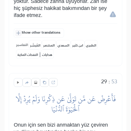
yoktur. Sadece zanna uyuyorlar. Zan ise
hiç şüphesiz hakikat bakımından bir şey
ifade etmez.
Show other translations
التفاسير:
الطبري
ابن كثير
السعدي
المختصر
المُيسَّر
|
هدايات
النفحات المكية
29
:
53
فَأَعۡرِضۡ عَن مَّن تَوَلَّىٰ عَن ذِكۡرِنَا وَلَمۡ يُرِدۡ إِلَّا
ٱلۡحَيَوٰةَ ٱلدُّنۡيَا
Onun için sen bizi anmaktan yüz çeviren