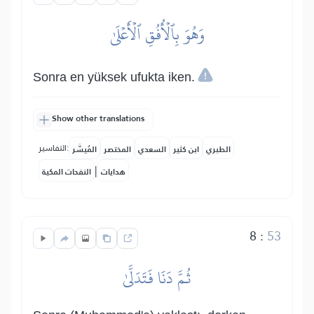
وَهُوَ بِٱلۡأُفُقِ ٱلۡأَعۡلَىٰ
Sonra en yüksek ufukta iken.
Show other translations
التفاسير:
الطبري
ابن كثير
السعدي
المختصر
المُيسَّر
|
هدايات
النفحات المكية
8
:
53
ثُمَّ دَنَا فَتَدَلَّىٰ