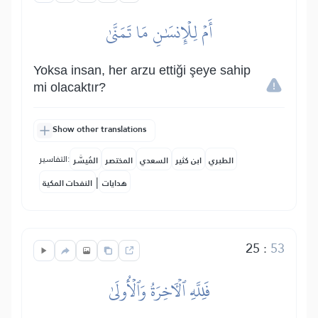
أَمۡ لِلۡإِنسَٰنِ مَا تَمَنَّىٰ
Yoksa insan, her arzu ettiği şeye sahip
mi olacaktır?
Show other translations
التفاسير:
الطبري
ابن كثير
السعدي
المختصر
المُيسَّر
|
هدايات
النفحات المكية
25
:
53
فَلِلَّهِ ٱلۡأٓخِرَةُ وَٱلۡأُولَىٰ