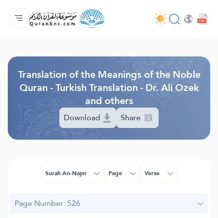
Home
Index of Translations
Audio
Developers' Services - API
About
Contact Us
Language
Browse Old Version
Translation of the Meanings of the Noble
Quran - Turkish Translation - Dr. Ali Ozek
and others
Download
Share
Surah An-Najm
Page
Verse
Page Number: 526