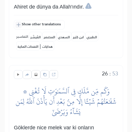
Ahiret de dünya da Allah'ındır.
Show other translations
التفاسير:
الطبري
ابن كثير
السعدي
المختصر
المُيسَّر
|
هدايات
النفحات المكية
26
:
53
۞ وَكَم مِّن مَّلَكٖ فِي ٱلسَّمَٰوَٰتِ لَا تُغۡنِي
شَفَٰعَتُهُمۡ شَيۡـًٔا إِلَّا مِنۢ بَعۡدِ أَن يَأۡذَنَ ٱللَّهُ لِمَن
يَشَآءُ وَيَرۡضَىٰٓ
Göklerde nice melek var ki onların