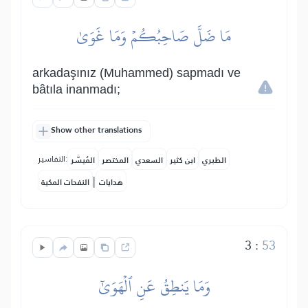
مَا ضَلَّ صَاحِبُكُمۡ وَمَا غَوَىٰ
arkadaşınız (Muhammed) sapmadı ve
bâtıla inanmadı;
Show other translations
التفاسير:
الطبري
ابن كثير
السعدي
المختصر
المُيسَّر
|
هدايات
النفحات المكية
3
:
53
وَمَا يَنطِقُ عَنِ ٱلۡهَوَىٰٓ