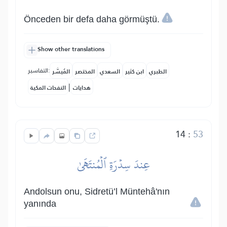
Önceden bir defa daha görmüştü.
Show other translations
التفاسير:
الطبري
ابن كثير
السعدي
المختصر
المُيسَّر
|
هدايات
النفحات المكية
14
:
53
عِندَ سِدۡرَةِ ٱلۡمُنتَهَىٰ
Andolsun onu, Sidretü’l Müntehâ'nın
yanında