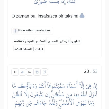
تِلۡكَ إِذٗا قِسۡمَةٞ ضِيزَىٰٓ
O zaman bu, insafsızca bir taksim!
Show other translations
التفاسير:
الطبري
ابن كثير
السعدي
المختصر
المُيسَّر
|
هدايات
النفحات المكية
23
:
53
إِنۡ هِيَ إِلَّآ أَسۡمَآءٞ سَمَّيۡتُمُوهَآ أَنتُمۡ وَءَابَآؤُكُم مَّآ
أَنزَلَ ٱللَّهُ بِهَا مِن سُلۡطَٰنٍۚ إِن يَتَّبِعُونَ إِلَّا ٱلظَّنَّ
وَمَا تَهۡوَى ٱلۡأَنفُسُۖ وَلَقَدۡ جَآءَهُم مِّن رَّبِّهِمُ