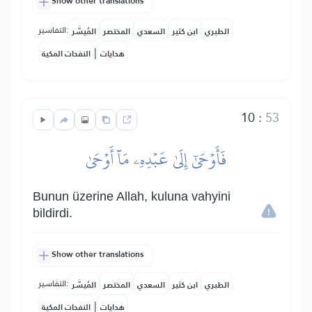
Show other translations
التفاسير:
الطبري
ابن كثير
السعدي
المختصر
المُيسَّر
|
هدايات
النفحات المكية
10
:
53
فَأَوۡحَىٰٓ إِلَىٰ عَبۡدِهِۦ مَآ أَوۡحَىٰ
Bunun üzerine Allah, kuluna vahyini
bildirdi.
Show other translations
التفاسير:
الطبري
ابن كثير
السعدي
المختصر
المُيسَّر
|
هدايات
النفحات المكية