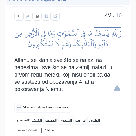
49
:
16
وَلِلَّهِۤ يَسۡجُدُۤ مَا فِي ٱلسَّمَٰوَٰتِ وَمَا فِي ٱلۡأَرۡضِ مِن
دَآبَّةٖ وَٱلۡمَلَٰٓئِكَةُ وَهُمۡ لَا يَسۡتَكۡبِرُونَ
Allahu se klanja sve što se nalazi na
nebesima i sve što se na Zemlji nalazi, u
prvom redu meleki, koji nisu oholi pa da
se sustežu od obožavanja Allaha i
pokoravanja Njemu.
Mostrar otras traducciones
التفاسير:
الطبري
ابن كثير
السعدي
المختصر
المُيسَّر
|
هدايات
النفحات المكية