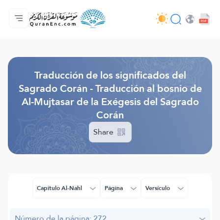
Página principal
Índice de traducciones
Audio
Servicios de desarrolladores - API
Sobre el proyecto
Contáctanos
Idioma
Browse Old Version
Traducción de los significados del
Sagrado Corán - Traducción al bosnio de
Al-Mujtasar de la Exégesis del Sagrado
Corán
Share
Capítulo Al-Nahl
Página
Versículo
Número de la página: 272