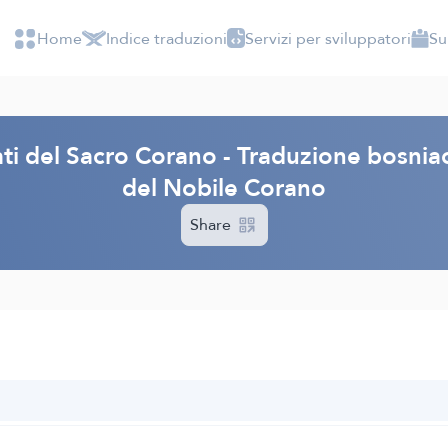
Home
Indice traduzioni
Servizi per sviluppatori
Su
ati del Sacro Corano - Traduzione bosniac
del Nobile Corano
Share