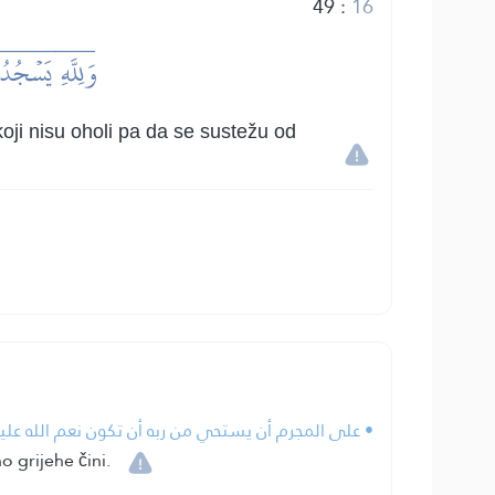
49
:
16
وَلِلَّهِۤ يَسۡجُد
koji nisu oholi pa da se sustežu od
على المجرم أن يستحي من ربه أن تكون نعم الله عليه.
 grijehe čini.