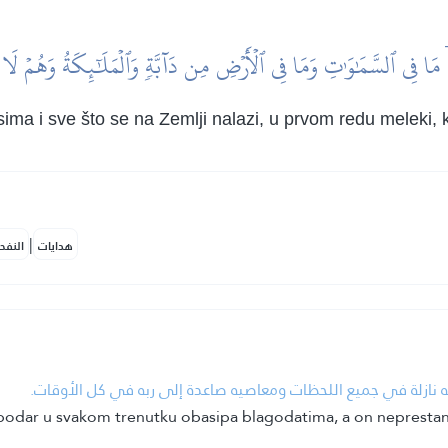
ُۤ مَا فِي ٱلسَّمَٰوَٰتِ وَمَا فِي ٱلۡأَرۡضِ مِن دَآبَّةٖ وَٱلۡمَلَٰٓئِكَةُ وَهُمۡ لَ
sima i sve što se na Zemlji nalazi, u prvom redu meleki, 
|
هدايات
النفح
•  نازلة في جميع اللحظات ومعاصيه صاعدة إلى ربه في كل الأوقات
spodar u svakom trenutku obasipa blagodatima, a on neprestano