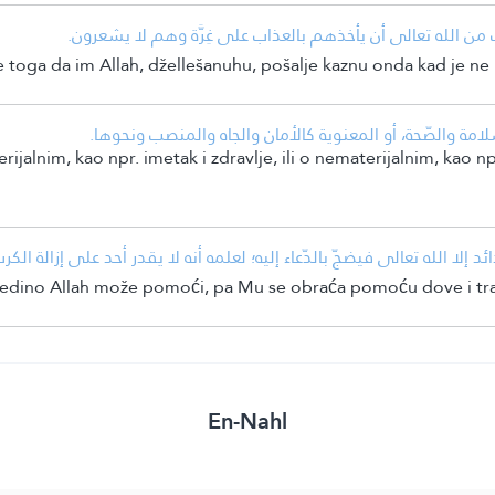
•  الله تعالى أن يأخذهم بالعذاب على غِرَّة وهم لا يشعرون
boje toga da im Allah, džellešanuhu, pošalje kaznu onda kad je ne
• لامة والصّحة، أو المعنوية كالأمان والجاه والمنصب ونحوها
ijalnim, kao npr. imetak i zdravlje, ili o nematerijalnim, kao np
إلا الله تعالى فيضجّ بالدّعاء إليه؛ لعلمه أنه لا يقدر أحد على إزالة الكر
jedino Allah može pomoći, pa Mu se obraća pomoću dove i traži 
En-Nahl