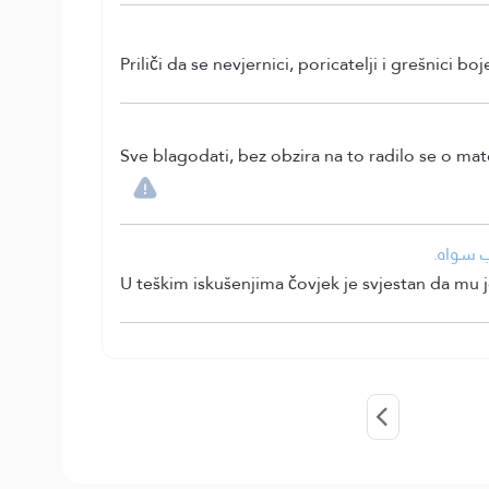
Priliči da se nevjernici, poricatelji i grešnici 
Sve blagodati, bez obzira na to radilo se o mater
• ب سواه
U teškim iskušenjima čovjek je svjestan da mu 