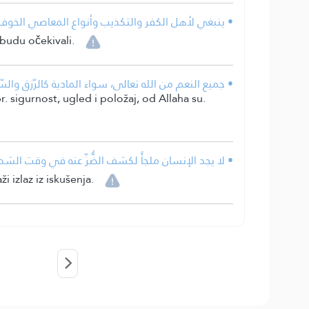
ينبغي لأهل الكفر والتكذيب وأنواع المعاصي الخوف من.
 budu očekivali.
جميع النعم من الله تعالى، سواء المادية كالرّزق والسّ.
r. sigurnost, ugled i položaj, od Allaha su.
لا يجد الإنسان ملجأً لكشف الضُّرِّ عنه في وقت الشدائد .
izlaz iz iskušenja.