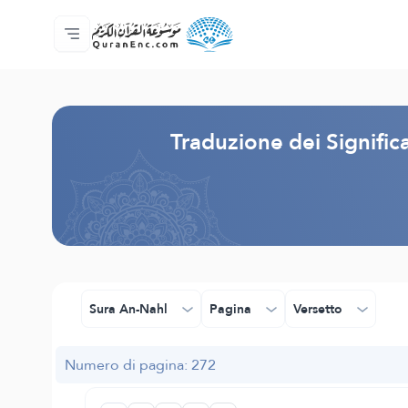
Home
Indice traduzioni
Audio
Servizi per sviluppatori - API
Sul progetto
Contattaci
Lingua
Browse Old Version
Traduzione dei Signific
Sura An-Nahl
Pagina
Versetto
Numero di pagina: 272