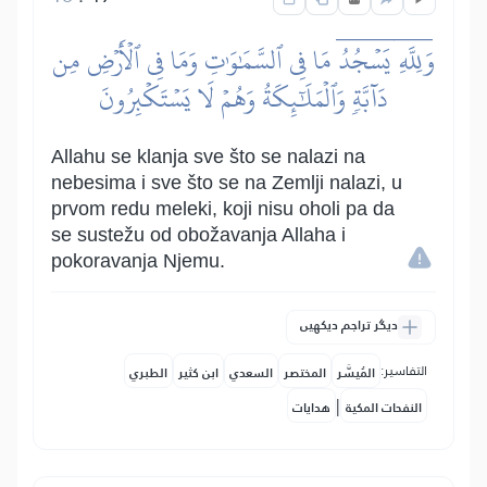
وَلِلَّهِۤ يَسۡجُدُۤ مَا فِي ٱلسَّمَٰوَٰتِ وَمَا فِي ٱلۡأَرۡضِ مِن
دَآبَّةٖ وَٱلۡمَلَٰٓئِكَةُ وَهُمۡ لَا يَسۡتَكۡبِرُونَ
Allahu se klanja sve što se nalazi na
nebesima i sve što se na Zemlji nalazi, u
prvom redu meleki, koji nisu oholi pa da
se sustežu od obožavanja Allaha i
pokoravanja Njemu.
دیگر تراجم دیکھیں
التفاسير:
المُيسَّر
المختصر
السعدي
ابن كثير
الطبري
|
النفحات المكية
هدايات