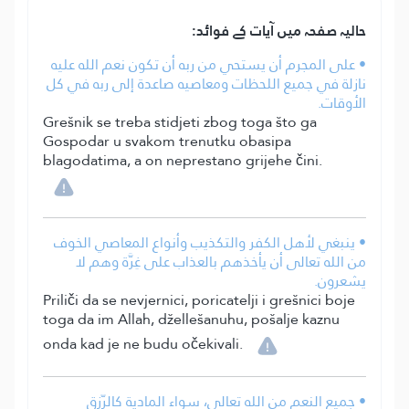
حالیہ صفحہ میں آیات کے فوائد:
• على المجرم أن يستحي من ربه أن تكون نعم الله عليه
نازلة في جميع اللحظات ومعاصيه صاعدة إلى ربه في كل
الأوقات.
Grešnik se treba stidjeti zbog toga što ga
Gospodar u svakom trenutku obasipa
blagodatima, a on neprestano grijehe čini.
• ينبغي لأهل الكفر والتكذيب وأنواع المعاصي الخوف
من الله تعالى أن يأخذهم بالعذاب على غِرَّة وهم لا
يشعرون.
Priliči da se nevjernici, poricatelji i grešnici boje
toga da im Allah, džellešanuhu, pošalje kaznu
onda kad je ne budu očekivali.
• جميع النعم من الله تعالى، سواء المادية كالرّزق