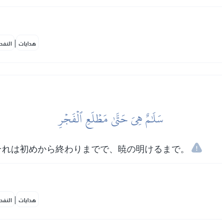
|
هدايات
النفح
سَلَٰمٌ هِيَ حَتَّىٰ مَطۡلَعِ ٱلۡفَجۡرِ
それは初めから終わりまでで、暁の明けるまで。
|
هدايات
النفح