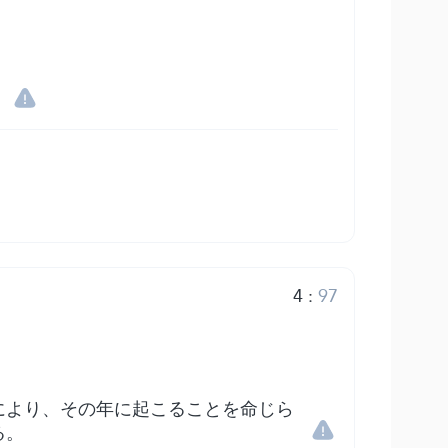
。
4
:
97
により、その年に起こることを命じら
る。