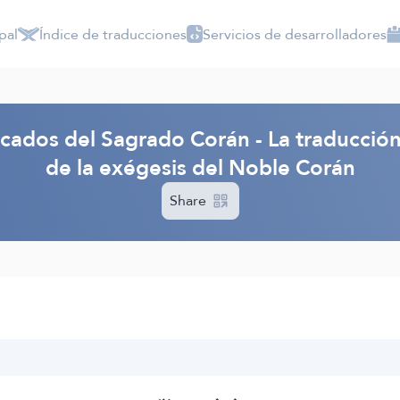
pal
Índice de traducciones
Servicios de desarrolladores
ficados del Sagrado Corán - La traducció
de la exégesis del Noble Corán
Share