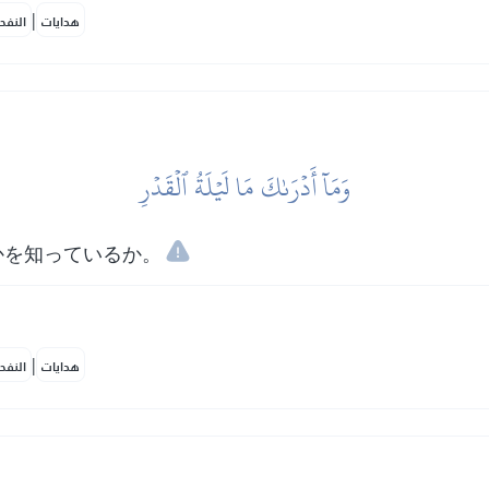
|
هدايات
النفح
وَمَآ أَدۡرَىٰكَ مَا لَيۡلَةُ ٱلۡقَدۡرِ
かを知っているか。
|
هدايات
النفح