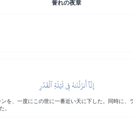
誉れの夜章
إِنَّآ أَنزَلۡنَٰهُ فِي لَيۡلَةِ ٱلۡقَدۡرِ
ーンを、一度にこの世に一番近い天に下した。同時に、
めた。