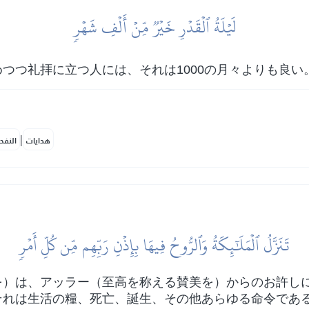
لَيۡلَةُ ٱلۡقَدۡرِ خَيۡرٞ مِّنۡ أَلۡفِ شَهۡرٖ
つつ礼拝に立つ人には、それは1000の月々よりも良い
|
هدايات
النفح
تَنَزَّلُ ٱلۡمَلَٰٓئِكَةُ وَٱلرُّوحُ فِيهَا بِإِذۡنِ رَبِّهِم مِّن كُلِّ أَمۡرٖ
を）は、アッラー（至高を称える賛美を）からのお許し
それは生活の糧、死亡、誕生、その他あらゆる命令であ