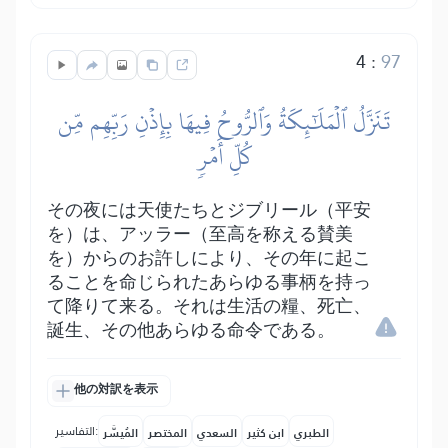
4
:
97
تَنَزَّلُ ٱلۡمَلَٰٓئِكَةُ وَٱلرُّوحُ فِيهَا بِإِذۡنِ رَبِّهِم مِّن
كُلِّ أَمۡرٖ
その夜には天使たちとジブリール（平安
を）は、アッラー（至高を称える賛美
を）からのお許しにより、その年に起こ
ることを命じられたあらゆる事柄を持っ
て降りて来る。それは生活の糧、死亡、
誕生、その他あらゆる命令である。
他の対訳を表示
التفاسير:
الطبري
ابن كثير
السعدي
المختصر
المُيسَّر