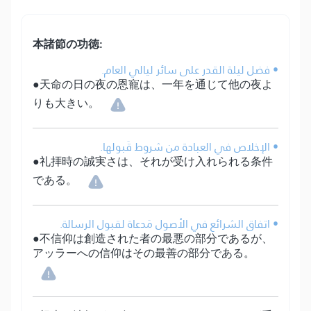
本諸節の功徳:
• فضل ليلة القدر على سائر ليالي العام.
●天命の日の夜の恩寵は、一年を通じて他の夜よ
りも大きい。
• الإخلاص في العبادة من شروط قَبولها.
●礼拝時の誠実さは、それが受け入れられる条件
である。
• اتفاق الشرائع في الأصول مَدعاة لقبول الرسالة.
●不信仰は創造された者の最悪の部分であるが、
アッラーへの信仰はその最善の部分である。