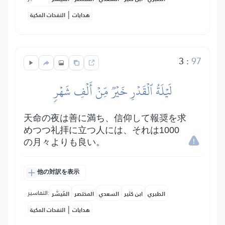
|
هدايات
النفحات المكية
3
:
97
لَيۡلَةُ ٱلۡقَدۡرِ خَيۡرٞ مِّنۡ أَلۡفِ شَهۡرٖ
天命の夜は善に満ち、信仰して報奨を求
めつつ礼拝に立つ人には、それは1000
の月々よりも良い。
他の対訳を表示
التفاسير:
الطبري
ابن كثير
السعدي
المختصر
المُيسَّر
|
هدايات
النفحات المكية