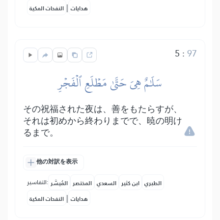
|
هدايات
النفحات المكية
5
:
97
سَلَٰمٌ هِيَ حَتَّىٰ مَطۡلَعِ ٱلۡفَجۡرِ
その祝福された夜は、善をもたらすが、
それは初めから終わりまでで、暁の明け
るまで。
他の対訳を表示
التفاسير:
الطبري
ابن كثير
السعدي
المختصر
المُيسَّر
|
هدايات
النفحات المكية