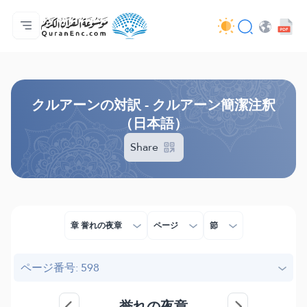
ホーム
対訳の目次
Audio
開発者向け提供サービス - API
事業内容
お問い合わせ
言語
Browse Old Version
クルアーンの対訳 - クルアーン簡潔注釈
（日本語）
Share
章 誉れの夜章
ページ
節
ページ番号: 598
誉れの夜章