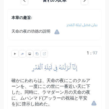
本章の趣旨:
بيان فضل ليلة القدر.
天命の夜の功徳の説明
1
:
97
إِنَّآ أَنزَلۡنَٰهُ فِي لَيۡلَةِ ٱلۡقَدۡرِ
確かにわれらは、天命の夜にこのクルア
ーンを、一度にこの世に一番近い天に下
した。同時に、ラマダーン月の天命の夜
に、ムハンマド(アッラーの祝福と平安
を)に啓示し始めた。