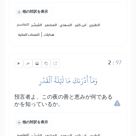
他の対訳を表示
التفاسير:
الطبري
ابن كثير
السعدي
المختصر
المُيسَّر
|
هدايات
النفحات المكية
2
:
97
وَمَآ أَدۡرَىٰكَ مَا لَيۡلَةُ ٱلۡقَدۡرِ
預言者よ、この夜の善と恵みが何である
かを知っているか。
他の対訳を表示
التفاسير:
الطبري
ابن كثير
السعدي
المختصر
المُيسَّر