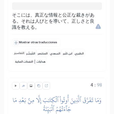
そこには、真正な情報と公正な裁きがあ
る。それは人びとを導いて、正しさと良
識を教える。
Mostrar otras traducciones
التفاسير:
الطبري
ابن كثير
السعدي
المختصر
المُيسَّر
|
هدايات
النفحات المكية
4
:
98
وَمَا تَفَرَّقَ ٱلَّذِينَ أُوتُواْ ٱلۡكِتَٰبَ إِلَّا مِنۢ بَعۡدِ مَا
جَآءَتۡهُمُ ٱلۡبَيِّنَةُ