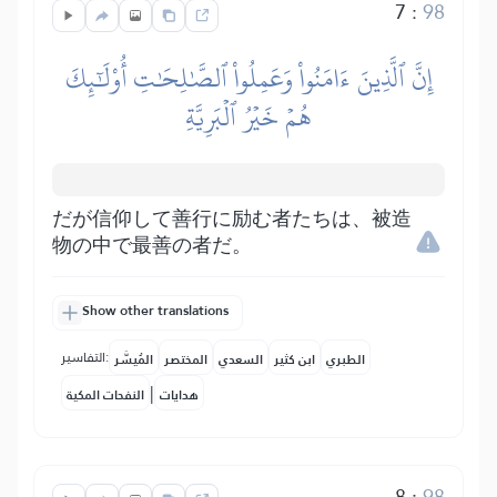
7
:
98
إِنَّ ٱلَّذِينَ ءَامَنُواْ وَعَمِلُواْ ٱلصَّٰلِحَٰتِ أُوْلَٰٓئِكَ
هُمۡ خَيۡرُ ٱلۡبَرِيَّةِ
だが信仰して善行に励む者たちは、被造
物の中で最善の者だ。
Show other translations
التفاسير:
الطبري
ابن كثير
السعدي
المختصر
المُيسَّر
|
هدايات
النفحات المكية
8
:
98