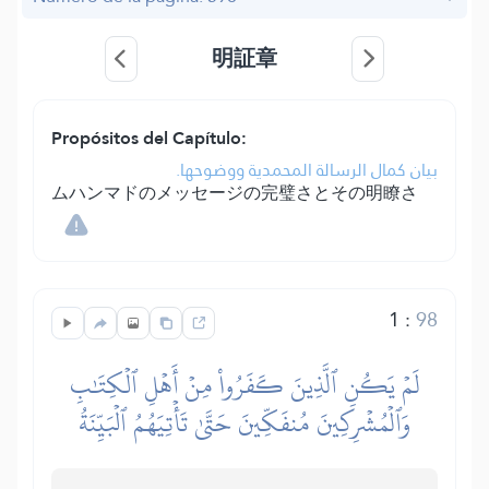
明証章
Propósitos del Capítulo:
بيان كمال الرسالة المحمدية ووضوحها.
ムハンマドのメッセージの完璧さとその明瞭さ
1
:
98
لَمۡ يَكُنِ ٱلَّذِينَ كَفَرُواْ مِنۡ أَهۡلِ ٱلۡكِتَٰبِ
وَٱلۡمُشۡرِكِينَ مُنفَكِّينَ حَتَّىٰ تَأۡتِيَهُمُ ٱلۡبَيِّنَةُ