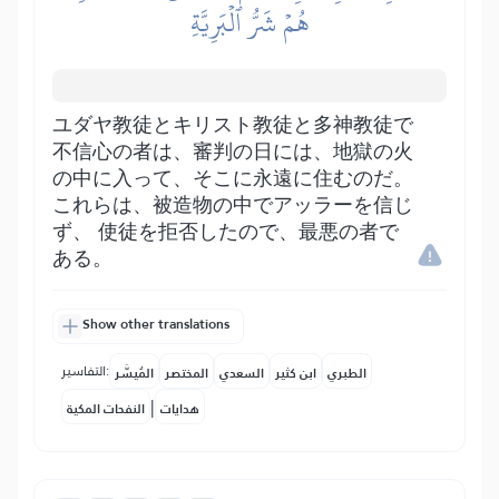
هُمۡ شَرُّ ٱلۡبَرِيَّةِ
ユダヤ教徒とキリスト教徒と多神教徒で
不信心の者は、審判の日には、地獄の火
の中に入って、そこに永遠に住むのだ。
これらは、被造物の中でアッラーを信じ
ず、 使徒を拒否したので、最悪の者で
ある。
Show other translations
التفاسير:
الطبري
ابن كثير
السعدي
المختصر
المُيسَّر
|
هدايات
النفحات المكية