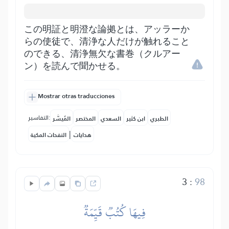
この明証と明澄な論拠とは、アッラーか
らの使徒で、清浄な人だけが触れること
のできる、清浄無欠な書巻（クルアー
ン）を読んで聞かせる。
Mostrar otras traducciones
التفاسير:
الطبري
ابن كثير
السعدي
المختصر
المُيسَّر
|
هدايات
النفحات المكية
3
:
98
فِيهَا كُتُبٞ قَيِّمَةٞ