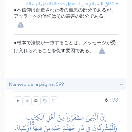
• اتفاق الشرائع في الأصول مَدعاة لقبول الرسالة.
●不信仰は創造された者の最悪の部分であるが、
アッラーへの信仰はその最善の部分である。
●根本で法規が一致することは、メッセージが受
け入れられることを促す要因である。
Número de la página: 599
6
:
98
إِنَّ ٱلَّذِينَ كَفَرُواْ مِنۡ أَهۡلِ ٱلۡكِتَٰبِ
وَٱلۡمُشۡرِكِينَ فِي نَارِ جَهَنَّمَ خَٰلِدِينَ فِيهَآۚ أُوْلَٰٓئِكَ