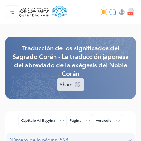
Página principal
Índice de traducciones
Audio
Servicios de desarrolladores - API
Sobre el proyecto
Contáctanos
Idioma
Browse Old Version
Traducción de los significados del
Sagrado Corán - La traducción japonesa
del abreviado de la exégesis del Noble
Corán
Share
Capítulo Al-Bayyina
Página
Versículo
Número de la página: 598