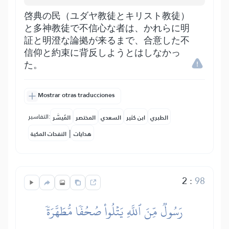
啓典の民（ユダヤ教徒とキリスト教徒）
と多神教徒で不信心な者は、かれらに明
証と明澄な論拠が来るまで、合意した不
信仰と約束に背反しようとはしなかっ
た。
Mostrar otras traducciones
التفاسير:
الطبري
ابن كثير
السعدي
المختصر
المُيسَّر
|
هدايات
النفحات المكية
2
:
98
رَسُولٞ مِّنَ ٱللَّهِ يَتۡلُواْ صُحُفٗا مُّطَهَّرَةٗ