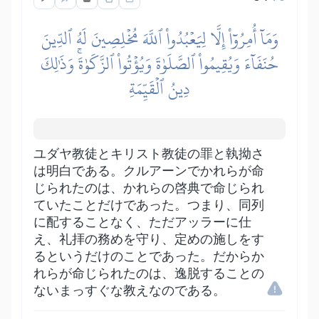
وَمَآ أُمِرُوٓاْ إِلَّا لِيَعۡبُدُواْ ٱللَّهَ مُخۡلِصِينَ لَهُ ٱلدِّينَ
حُنَفَآءَ وَيُقِيمُواْ ٱلصَّلَوٰةَ وَيُؤۡتُواْ ٱلزَّكَوٰةَۚ وَذَٰلِكَ
دِينُ ٱلۡقَيِّمَةِ
ユダヤ教徒とキリスト教徒の罪と執拗さ
は明白である。クルアーンでかれらが命
じられたのは、かれらの啓典で命じられ
ていたことだけであった。つまり、同列
に配することなく、ただアッラーに仕
え、礼拝の務めを守り、定めの施しをす
るというだけのことであった。だからか
れらが命じられたのは、逸脱することの
ないまっすぐな教えなのである。