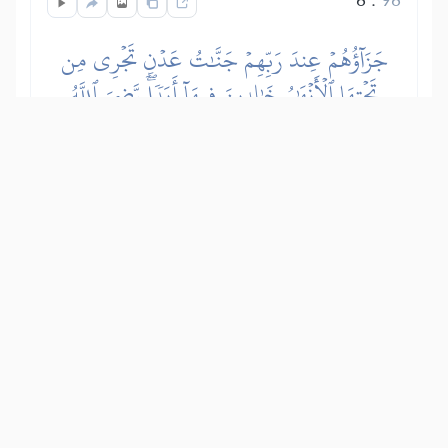
جَزَآؤُهُمۡ عِندَ رَبِّهِمۡ جَنَّٰتُ عَدۡنٖ تَجۡرِي مِن
تَحۡتِهَا ٱلۡأَنۡهَٰرُ خَٰلِدِينَ فِيهَآ أَبَدٗاۖ رَّضِيَ ٱللَّهُ
عَنۡهُمۡ وَرَضُواْ عَنۡهُۚ ذَٰلِكَ لِمَنۡ خَشِيَ رَبَّهُۥ
かれらへの主（アッラー）からの報奨
は、樹木と宮殿があり川が下を流れる楽
園で、そこに永遠に住む。アッラーはか
れらの信仰と服従に満悦され、かれらも
恩寵に喜悦している。これらは主を畏れ
る者に対するもので、その命令に従い、
禁止されたものは控えるのだ。
Show other translations