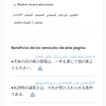
Mostrar otras traducciones
التفاسير:
الطبري
ابن كثير
السعدي
المختصر
المُيسَّر
|
هدايات
النفحات المكية
Beneficios de los versículos de esta página:
• فضل ليلة القدر على سائر ليالي العام.
●天命の日の夜の恩寵は、一年を通じて他の夜よ
りも大きい。
• الإخلاص في العبادة من شروط قَبولها.
●礼拝時の誠実さは、それが受け入れられる条件
である。