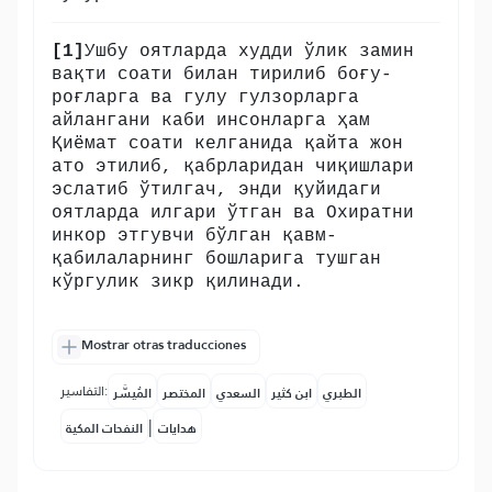
[1]
Ушбу оятларда худди ўлик замин
вақти соати билан тирилиб боғу-
роғларга ва гулу гулзорларга
айлангани каби инсонларга ҳам
Қиёмат соати келганида қайта жон
ато этилиб, қабрларидан чиқишлари
эслатиб ўтилгач, энди қуйидаги
оятларда илгари ўтган ва Охиратни
инкор этгувчи бўлган қавм-
қабилаларнинг бошларига тушган
кўргулик зикр қилинади.
Mostrar otras traducciones
التفاسير:
الطبري
ابن كثير
السعدي
المختصر
المُيسَّر
|
هدايات
النفحات المكية