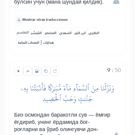
бўлсин учун (мана шундай қилдик).
Mostrar otras traducciones
التفاسير:
الطبري
ابن كثير
السعدي
المختصر
المُيسَّر
|
هدايات
النفحات المكية
9
:
50
وَنَزَّلۡنَا مِنَ ٱلسَّمَآءِ مَآءٗ مُّبَٰرَكٗا فَأَنۢبَتۡنَا بِهِۦ
جَنَّٰتٖ وَحَبَّ ٱلۡحَصِيدِ
Биз осмондан баракотли сув — ёмғир
ёғдириб, унинг ёрдамида боғ-
роғларни ва ўриб олингувчи дон-