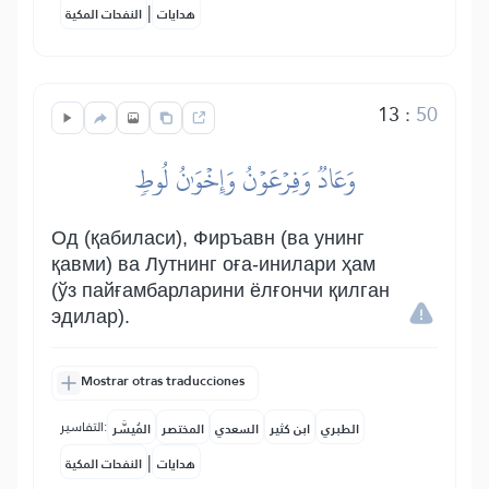
|
هدايات
النفحات المكية
13
:
50
وَعَادٞ وَفِرۡعَوۡنُ وَإِخۡوَٰنُ لُوطٖ
Од (қабиласи), Фиръавн (ва унинг
қавми) ва Лутнинг оға-инилари ҳам
(ўз пайғамбарларини ёлғончи қилган
эдилар).
Mostrar otras traducciones
التفاسير:
الطبري
ابن كثير
السعدي
المختصر
المُيسَّر
|
هدايات
النفحات المكية