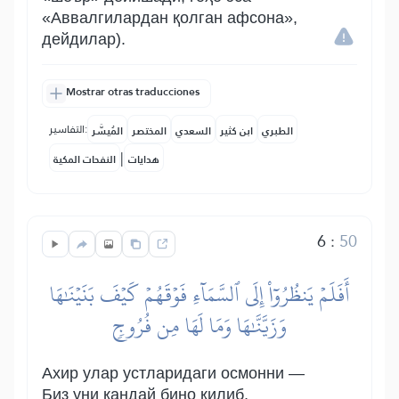
«Аввалгилардан қолган афсона»,
дейдилар).
Mostrar otras traducciones
التفاسير:
الطبري
ابن كثير
السعدي
المختصر
المُيسَّر
|
هدايات
النفحات المكية
6
:
50
أَفَلَمۡ يَنظُرُوٓاْ إِلَى ٱلسَّمَآءِ فَوۡقَهُمۡ كَيۡفَ بَنَيۡنَٰهَا
وَزَيَّنَّٰهَا وَمَا لَهَا مِن فُرُوجٖ
Ахир улар устларидаги осмонни —
Биз уни қандай бино қилиб,