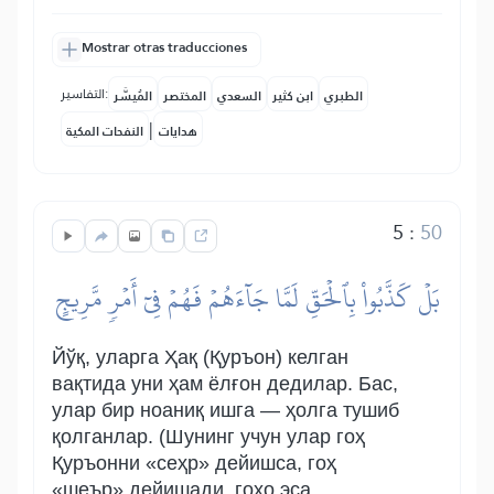
Mostrar otras traducciones
التفاسير:
الطبري
ابن كثير
السعدي
المختصر
المُيسَّر
|
هدايات
النفحات المكية
5
:
50
بَلۡ كَذَّبُواْ بِٱلۡحَقِّ لَمَّا جَآءَهُمۡ فَهُمۡ فِيٓ أَمۡرٖ مَّرِيجٍ
Йўқ, уларга Ҳақ (Қуръон) келган
вақтида уни ҳам ёлғон дедилар. Бас,
улар бир ноаниқ ишга — ҳолга тушиб
қолганлар. (Шунинг учун улар гоҳ
Қуръонни «сеҳр» дейишса, гоҳ
«шеър» дейишади, гоҳо эса