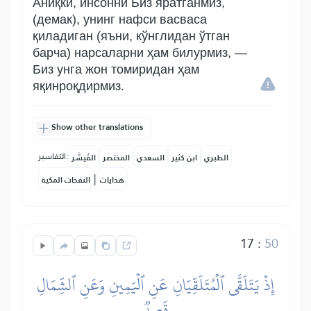
Аниқки, инсонни Биз яратганмиз,
(демак), унинг нафси васваса
қиладиган (яъни, кўнглидан ўтган
барча) нарсаларни ҳам билурмиз, —
Биз унга жон томиридан ҳам
яқинроқдирмиз.
Show other translations
التفاسير:
الطبري
ابن كثير
السعدي
المختصر
المُيسَّر
|
هدايات
النفحات المكية
17
:
50
إِذۡ يَتَلَقَّى ٱلۡمُتَلَقِّيَانِ عَنِ ٱلۡيَمِينِ وَعَنِ ٱلشِّمَالِ
قَعِيدٞ