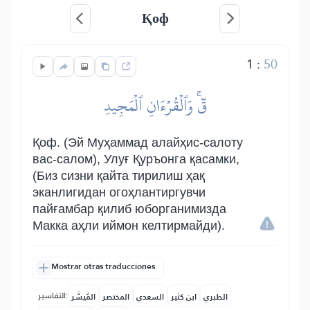
Қоф
1
:
50
قٓۚ وَٱلۡقُرۡءَانِ ٱلۡمَجِيدِ
Қоф. (Эй Муҳаммад алайҳис-салоту
вас-салом), Улуғ Қуръонга қасамки,
(Биз сизни қайта тирилиш ҳақ
эканлигидан огоҳлантиргувчи
пайғамбар қилиб юборганимизда
Макка аҳли иймон келтирмайди).
Mostrar otras traducciones
التفاسير:
الطبري
ابن كثير
السعدي
المختصر
المُيسَّر