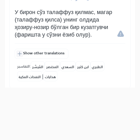
У бирон сўз талаффуз қилмас, магар
(талаффуз қилса) унинг олдида
ҳозиру-нозир бўлган бир кузатгувчи
(фаришта у сўзни ёзиб олур).
Show other translations
التفاسير:
الطبري
ابن كثير
السعدي
المختصر
المُيسَّر
|
هدايات
النفحات المكية
19
:
50
وَجَآءَتۡ سَكۡرَةُ ٱلۡمَوۡتِ بِٱلۡحَقِّۖ ذَٰلِكَ مَا كُنتَ
مِنۡهُ تَحِيدُ