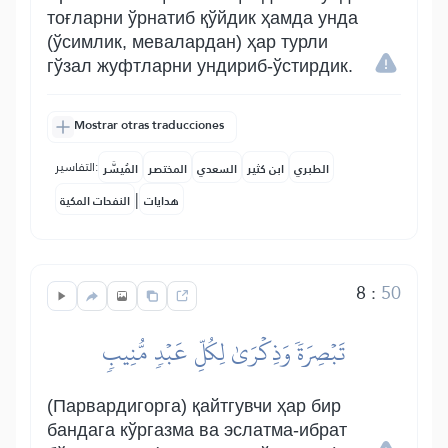
тоғларни ўрнатиб қўйдик ҳамда унда
(ўсимлик, мевалардан) ҳар турли
гўзал жуфтларни ундириб-ўстирдик.
Mostrar otras traducciones
التفاسير:
الطبري
ابن كثير
السعدي
المختصر
المُيسَّر
|
هدايات
النفحات المكية
8
:
50
تَبۡصِرَةٗ وَذِكۡرَىٰ لِكُلِّ عَبۡدٖ مُّنِيبٖ
(Парвардигорга) қайтгувчи ҳар бир
бандага кўргазма ва эслатма-ибрат