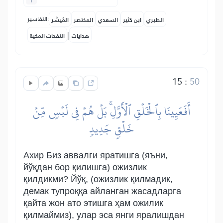
التفاسير:
الطبري
ابن كثير
السعدي
المختصر
المُيسَّر
|
هدايات
النفحات المكية
15
:
50
أَفَعَيِينَا بِٱلۡخَلۡقِ ٱلۡأَوَّلِۚ بَلۡ هُمۡ فِي لَبۡسٖ مِّنۡ
خَلۡقٖ جَدِيدٖ
Ахир Биз аввалги яратишга (яъни,
йўқдан бор қилишга) ожизлик
қилдикми? Йўқ, (ожизлик қилмадик,
демак тупроққа айланган жасадларга
қайта жон ато этишга ҳам ожилик
қилмаймиз), улар эса янги яралишдан