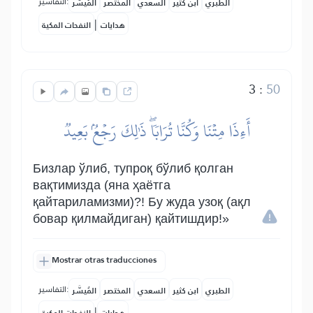
التفاسير:
الطبري
ابن كثير
السعدي
المختصر
المُيسَّر
|
هدايات
النفحات المكية
3
:
50
أَءِذَا مِتۡنَا وَكُنَّا تُرَابٗاۖ ذَٰلِكَ رَجۡعُۢ بَعِيدٞ
Бизлар ўлиб, тупроқ бўлиб қолган
вақтимизда (яна ҳаётга
қайтариламизми)?! Бу жуда узоқ (ақл
бовар қилмайдиган) қайтишдир!»
Mostrar otras traducciones
التفاسير:
الطبري
ابن كثير
السعدي
المختصر
المُيسَّر
|