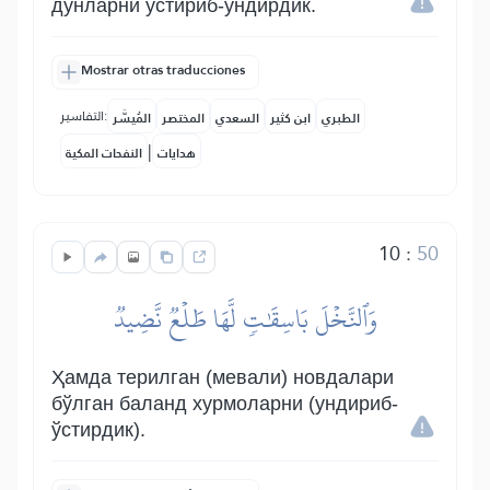
дунларни ўстириб-ундирдик.
Mostrar otras traducciones
التفاسير:
الطبري
ابن كثير
السعدي
المختصر
المُيسَّر
|
هدايات
النفحات المكية
10
:
50
وَٱلنَّخۡلَ بَاسِقَٰتٖ لَّهَا طَلۡعٞ نَّضِيدٞ
Ҳамда терилган (мевали) новдалари
бўлган баланд хурмоларни (ундириб-
ўстирдик).