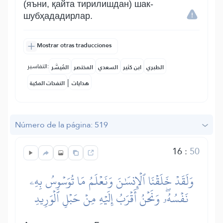
(яъни, қайта тирилишдан) шак-
шубҳададирлар.
Mostrar otras traducciones
التفاسير:
الطبري
ابن كثير
السعدي
المختصر
المُيسَّر
|
هدايات
النفحات المكية
Número de la página: 519
16
:
50
وَلَقَدۡ خَلَقۡنَا ٱلۡإِنسَٰنَ وَنَعۡلَمُ مَا تُوَسۡوِسُ بِهِۦ
نَفۡسُهُۥۖ وَنَحۡنُ أَقۡرَبُ إِلَيۡهِ مِنۡ حَبۡلِ ٱلۡوَرِيدِ