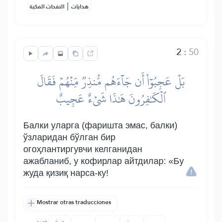
|
هدايات
النفحات المكية
2
:
50
بَلۡ عَجِبُوٓاْ أَن جَآءَهُم مُّنذِرٞ مِّنۡهُمۡ فَقَالَ
ٱلۡكَٰفِرُونَ هَٰذَا شَيۡءٌ عَجِيبٌ
Балки уларга (фаришта эмас, балки)
ўзларидан бўлган бир
огоҳлантиргувчи келганидан
ажабланиб, у кофирлар айтдилар: «Бу
жуда қизиқ нарса-ку!
Mostrar otras traducciones