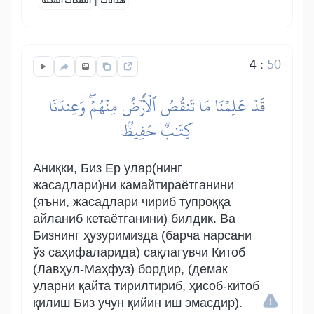
هدايات
النفحات المكية
4
:
50
قَدۡ عَلِمۡنَا مَا تَنقُصُ ٱلۡأَرۡضُ مِنۡهُمۡۖ وَعِندَنَا
كِتَٰبٌ حَفِيظُۢ
Аниқки, Биз Ер улар(нинг
жасадлари)ни камайтираётганини
(яъни, жасадлари чириб тупроққа
айланиб кетаётганини) билдик. Ва
Бизнинг ҳузуримизда (барча нарсани
ўз саҳифаларида) сақлагувчи Китоб
(Лавҳул-Маҳфуз) бордир, (демак
уларни қайта тирилтириб, ҳисоб-китоб
қилиш Биз учун қийин иш эмасдир).