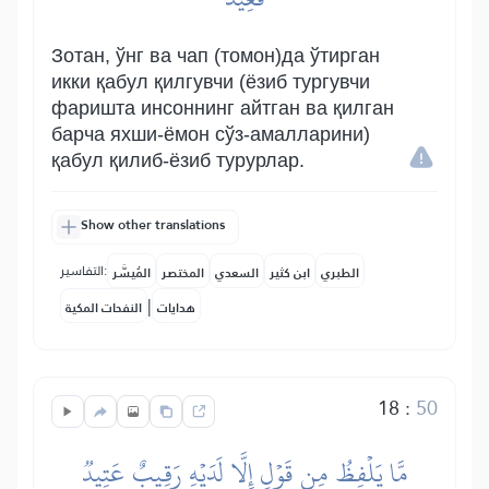
Зотан, ўнг ва чап (томон)да ўтирган
икки қабул қилгувчи (ёзиб тургувчи
фаришта инсоннинг айтган ва қилган
барча яхши-ёмон сўз-амалларини)
қабул қилиб-ёзиб турурлар.
Show other translations
التفاسير:
الطبري
ابن كثير
السعدي
المختصر
المُيسَّر
|
هدايات
النفحات المكية
18
:
50
مَّا يَلۡفِظُ مِن قَوۡلٍ إِلَّا لَدَيۡهِ رَقِيبٌ عَتِيدٞ