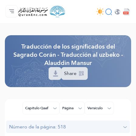
Página principal
Índice de traducciones
Audio
Servicios de desarrolladores - API
Sobre el proyecto
Contáctanos
Idioma
Browse Old Version
Traducción de los significados del
Sagrado Corán - Traducción al uzbeko -
Alauddin Mansur
Share
Capítulo Qaaf
Página
Versículo
Número de la página: 518