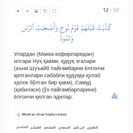
12
:
50
كَذَّبَتۡ قَبۡلَهُمۡ قَوۡمُ نُوحٖ وَأَصۡحَٰبُ ٱلرَّسِّ
وَثَمُودُ
Улардан (Макка кофирларидан)
илгари Нуҳ қавми, қудуқ эгалари
(аъни Шуъайб пайғамбарни ёлғончи
қилганлари сабабли қудуққа қулаб
ҳалок бўлган бир қавм), Самуд
(қабиласи) (ўз пайғамбарларини)
ёлғончи қилган эдилар.
Mostrar otras traducciones
التفاسير:
الطبري
ابن كثير
السعدي
المختصر
المُيسَّر