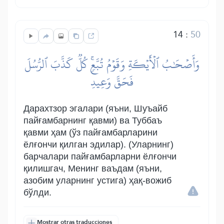
14
:
50
وَأَصۡحَٰبُ ٱلۡأَيۡكَةِ وَقَوۡمُ تُبَّعٖۚ كُلّٞ كَذَّبَ ٱلرُّسُلَ
فَحَقَّ وَعِيدِ
Дарахтзор эгалари (яъни, Шуъайб
пайғамбарнинг қавми) ва Туббаъ
қавми ҳам (ўз пайғамбарларини
ёлғончи қилган эдилар). (Уларнинг)
барчалари пайғамбарларни ёлғончи
қилишгач, Менинг ваъдам (яъни,
азобим уларнинг устига) ҳақ-вожиб
бўлди.
Mostrar otras traducciones