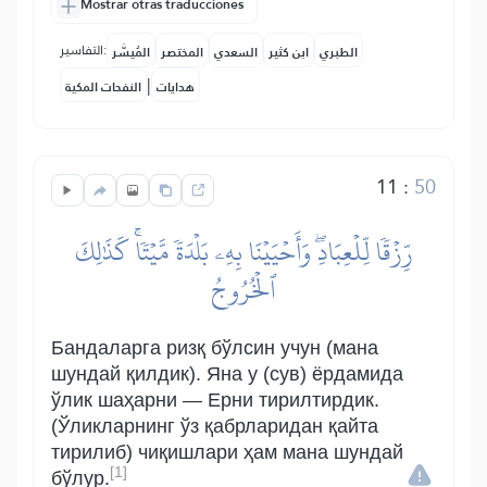
Mostrar otras traducciones
التفاسير:
الطبري
ابن كثير
السعدي
المختصر
المُيسَّر
|
هدايات
النفحات المكية
11
:
50
رِّزۡقٗا لِّلۡعِبَادِۖ وَأَحۡيَيۡنَا بِهِۦ بَلۡدَةٗ مَّيۡتٗاۚ كَذَٰلِكَ
ٱلۡخُرُوجُ
Бандаларга ризқ бўлсин учун (мана
шундай қилдик). Яна у (сув) ёрдамида
ўлик шаҳарни — Ерни тирилтирдик.
(Ўликларнинг ўз қабрларидан қайта
тирилиб) чиқишлари ҳам мана шундай
[1]
бўлур.