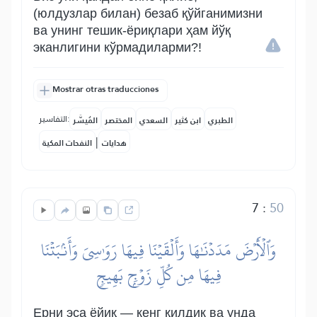
(юлдузлар билан) безаб қўйганимизни
ва унинг тешик-ёриқлари ҳам йўқ
эканлигини кўрмадиларми?!
Mostrar otras traducciones
التفاسير:
الطبري
ابن كثير
السعدي
المختصر
المُيسَّر
|
هدايات
النفحات المكية
7
:
50
وَٱلۡأَرۡضَ مَدَدۡنَٰهَا وَأَلۡقَيۡنَا فِيهَا رَوَٰسِيَ وَأَنۢبَتۡنَا
فِيهَا مِن كُلِّ زَوۡجِۭ بَهِيجٖ
Ерни эса ёйиқ — кенг қилдик ва унда