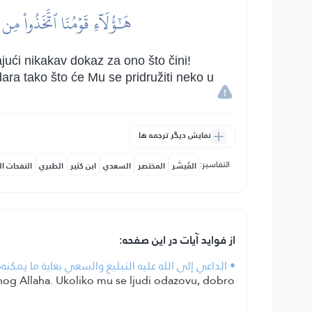
هَٰٓؤُلَآءِ قَوۡمُنَا ٱتَّخَذُواْ مِن
ći nikakav dokaz za ono što čini!
ara tako što će Mu se pridružiti neko u
نمایش دیگر ترجمه ها
التفاسير:
المُيسَّر
المختصر
السعدي
ابن كثير
الطبري
النفحات ال
از فواید آیات در این صفحه:
• الداعي إلى الله عليه التبليغ والسعي بغاية ما يمكن
šenog Allaha. Ukoliko mu se ljudi odazovu, dobro