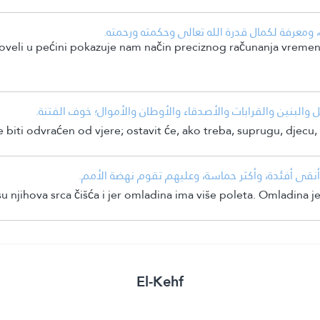
معرفة لكمال قدرة الله تعالى وحكمته ورحمته.
oveli u pećini pokazuje nam način preciznog računanja vremen
 والبنين والقرابات والأصدقاء والأوطان والأموال؛ خوف الفتنة.
 biti odvraćen od vjere; ostavit će, ako treba, suprugu, djecu, 
 وأنقى أفئدة، وأكثر حماسة، وعليهم تقوم نهضة الأمم.
 njihova srca čišća i jer omladina ima više poleta. Omladina j
El-Kehf