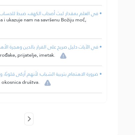
• في العلم بمقدار لبث أصحاب الكهف، ضبط للحساب، و
a i ukazuje nam na savršenu Božiju moć,
• في الآيات دليل صريح على الفرار بالدين وهجرة الأهل
rođake, prijatelje, imetak.
• ضرورة الاهتمام بتربية الشباب؛ لأنهم أزكى قلوبًا،
e okosnica društva.