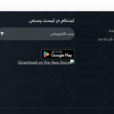
ثبت‌نام در ليست پستى
وية
لإسلامية