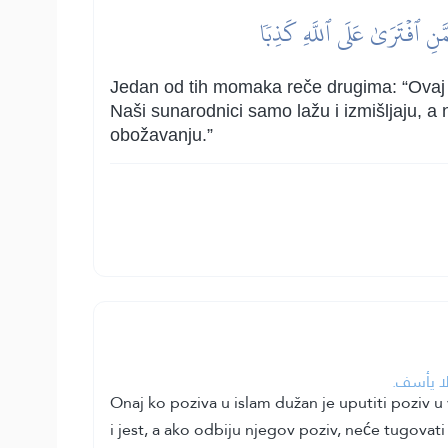
مَّنِ ٱفۡتَرَىٰ عَلَى ٱللَّهِ كَذِبٗا
Jedan od tih momaka reče drugima: “Ovaj 
Naši sunarodnici samo lažu i izmišljaju, a
obožavanju.”
لا يأسف.
Onaj ko poziva u islam dužan je uputiti poziv u
i jest, a ako odbiju njegov poziv, neće tugovati 