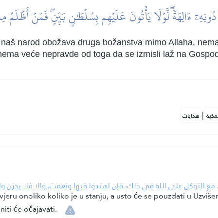
 دُونِهِۦٓ ءَالِهَةٗۖ لَّوۡلَا يَأۡتُونَ عَلَيۡهِم بِسُلۡطَٰنِۭ بَيِّنٖۖ فَمَنۡ أَظۡلَمُ مِ
naš narod obožava druga božanstva mimo Allaha, nemaju
 nema veće nepravde od toga da se izmisli laž na Gospod
|
مكية
هدايات
ه، مع التوكل على الله في ذلك، فإن اهتدوا فبها ونعمت، وإلا فلا يحزن و
 vjeru onoliko koliko je u stanju, a usto će se pouzdati u Uzvi
niti će očajavati.