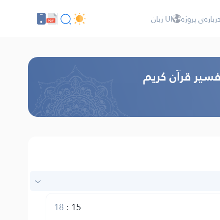
رباره‌ى پروژه
UI زبان
فسير قرآن كريم
18
:
15