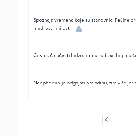
Spoznaja vremena koje su stanovnici Pećine pr
mudrost i milost.
Čovjek će učiniti hidžru onda kada se boji da će
Neophodno je odgajati omladinu, tim više jer su