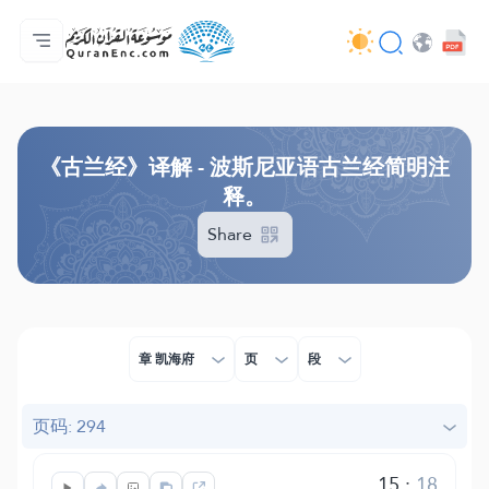
主页
译解目录
Audio
开发者服务 - API
关于此项目
联系我们
语言
Browse Old Version
《古兰经》译解 - 波斯尼亚语古兰经简明注
释。
Share
章 凯海府
页
段
页码: 294
15
:
18