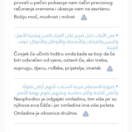
proveli u pećini pokazuje nam način preciznog
računanja vremena i ukazuje nam na savršenu
Božiju moć, mudrost i milost.
• في الآيات دليل صريح على الفرار بالدين وهجرة الأهل
والبنين والقرابات والأصدقاء والأوطان والأموال؛ خوف
الفتنة.
Čovjek će učiniti hidžru onda kada se boji da će
biti odvraćen od vjere; ostavit će, ako treba,
suprugu, djecu, rođake, prijatelje, imetak.
• ضرورة الاهتمام بتربية الشباب؛ لأنهم أزكى قلوبًا،
وأنقى أفئدة، وأكثر حماسة، وعليهم تقوم نهضة الأمم.
Neophodno je odgajati omladinu, tim više jer su
njihova srca čišća i jer omladina ima više poleta.
Omladina je okosnica društva.