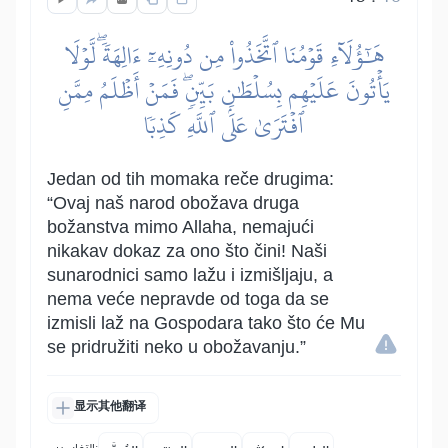
هَٰٓؤُلَآءِ قَوۡمُنَا ٱتَّخَذُواْ مِن دُونِهِۦٓ ءَالِهَةٗۖ لَّوۡلَا
يَأۡتُونَ عَلَيۡهِم بِسُلۡطَٰنِۭ بَيِّنٖۖ فَمَنۡ أَظۡلَمُ مِمَّنِ
ٱفۡتَرَىٰ عَلَى ٱللَّهِ كَذِبٗا
Jedan od tih momaka reče drugima:
“Ovaj naš narod obožava druga
božanstva mimo Allaha, nemajući
nikakav dokaz za ono što čini! Naši
sunarodnici samo lažu i izmišljaju, a
nema veće nepravde od toga da se
izmisli laž na Gospodara tako što će Mu
se pridružiti neko u obožavanju.”
显示其他翻译