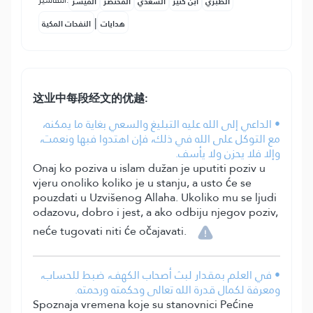
التفاسير:
الطبري
ابن كثير
السعدي
المختصر
المُيسَّر
|
هدايات
النفحات المكية
这业中每段经文的优越:
• الداعي إلى الله عليه التبليغ والسعي بغاية ما يمكنه،
مع التوكل على الله في ذلك، فإن اهتدوا فبها ونعمت،
وإلا فلا يحزن ولا يأسف.
Onaj ko poziva u islam dužan je uputiti poziv u
vjeru onoliko koliko je u stanju, a usto će se
pouzdati u Uzvišenog Allaha. Ukoliko mu se ljudi
odazovu, dobro i jest, a ako odbiju njegov poziv,
neće tugovati niti će očajavati.
• في العلم بمقدار لبث أصحاب الكهف، ضبط للحساب،
ومعرفة لكمال قدرة الله تعالى وحكمته ورحمته.
Spoznaja vremena koje su stanovnici Pećine