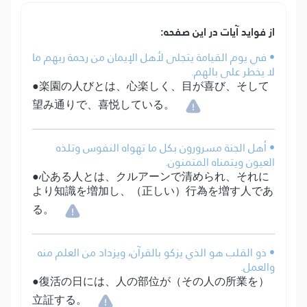
از فواید آیات در این صفحه:
• في يوم القيامة يتجلى لأهل الإيمان من رحمة ربهم ما
لا يخطر على بالهم.
●楽園の人びとは、心楽しく、目が喜び、そして
望み通りで、喜悦している。
• أهل الجنة مسرورون بكل ما تهواه النفوس وتلذه
العيون ويتمناه المتمنون.
●心ある人とは、クルアーンで清められ、それに
より知識を増加し、（正しい）行為を増す人であ
る。
• ذو القلب هو الذي يزكو بالقرآن، ويزداد من العلم منه
والعمل.
●復活の日には、人の部位が（その人の所業を）
立証する。