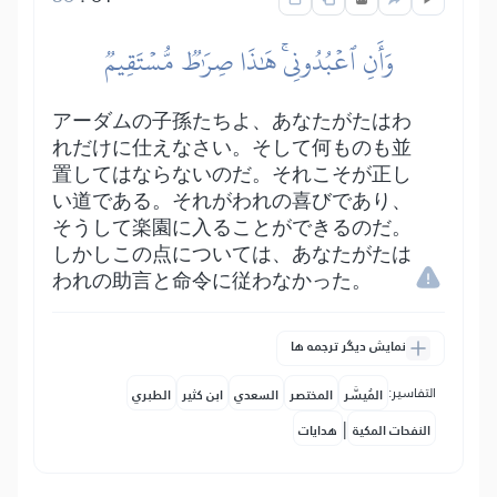
وَأَنِ ٱعۡبُدُونِيۚ هَٰذَا صِرَٰطٞ مُّسۡتَقِيمٞ
アーダムの子孫たちよ、あなたがたはわ
れだけに仕えなさい。そして何ものも並
置してはならないのだ。それこそが正し
い道である。それがわれの喜びであり、
そうして楽園に入ることができるのだ。
しかしこの点については、あなたがたは
われの助言と命令に従わなかった。
نمایش دیگر ترجمه ها
التفاسير:
المُيسَّر
المختصر
السعدي
ابن كثير
الطبري
|
النفحات المكية
هدايات