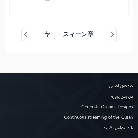
ヤ―・スィーン章
صفحه‌ى اصلى
درباره‌ى پروژه
Generate Quranic Designs
Continuous streaming of the Quran
با ما تماس بگیرید