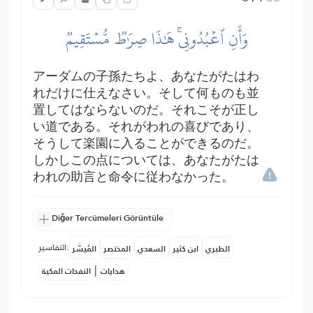
وَأَنِ ٱعۡبُدُونِيۚ هَٰذَا صِرَٰطٞ مُّسۡتَقِيمٞ
アーダムの子孫たちよ、あなたがたはわ
れだけに仕えなさい。そして何ものも並
置してはならないのだ。それこそが正し
い道である。それがわれの喜びであり、
そうして楽園に入ることができるのだ。
しかしこの点については、あなたがたは
われの助言と命令に従わなかった。
Diğer Tercümeleri Görüntüle
التفاسير:
الطبري
ابن كثير
السعدي
المختصر
المُيسَّر
|
هدايات
النفحات المكية