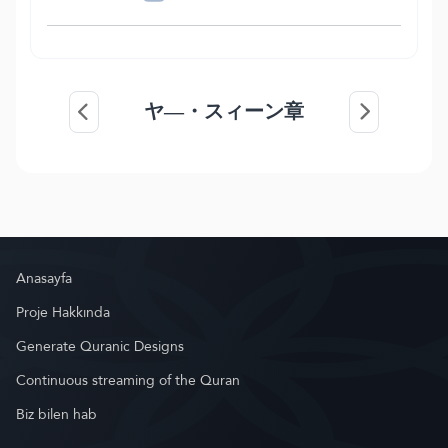
ヤ―・スィーン章
Anasayfa
Proje Hakkında
Generate Quranic Designs
Continuous streaming of the Quran
Biz bilen hab