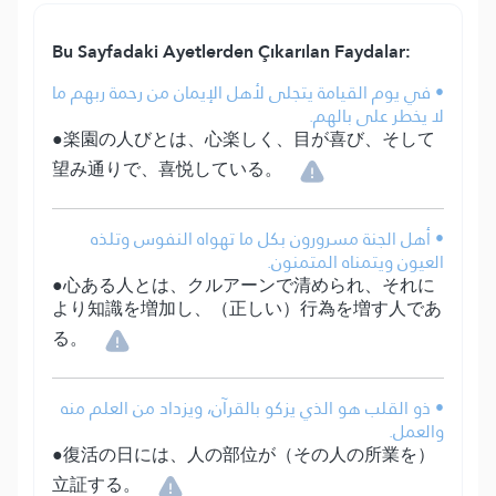
Bu Sayfadaki Ayetlerden Çıkarılan Faydalar:
• في يوم القيامة يتجلى لأهل الإيمان من رحمة ربهم ما
لا يخطر على بالهم.
●楽園の人びとは、心楽しく、目が喜び、そして
望み通りで、喜悦している。
• أهل الجنة مسرورون بكل ما تهواه النفوس وتلذه
العيون ويتمناه المتمنون.
●心ある人とは、クルアーンで清められ、それに
より知識を増加し、（正しい）行為を増す人であ
る。
• ذو القلب هو الذي يزكو بالقرآن، ويزداد من العلم منه
والعمل.
●復活の日には、人の部位が（その人の所業を）
立証する。