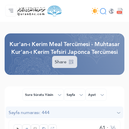
Anasayfa
Mealler Fihristi
Audio
Geliştirici Hizmetleri - API
Proje Hakkında
Biz bilen hab
Geçerli dil
Browse Old Version
Kur'an-ı Kerim Meal Tercümesi - Muhtasar
Kur'an-ı Kerim Tefsiri Japonca Tercümesi
Share
Sure Sûratu Yâsîn
Sayfa
Ayet
Sayfa numarası: 444
61
:
36