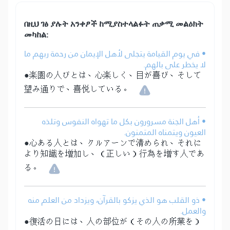
በዚህ ገፅ ያሉት አንቀፆች ከሚያስተላልፉት ጠቃሚ መልዕክት
መካከል:
• في يوم القيامة يتجلى لأهل الإيمان من رحمة ربهم ما
لا يخطر على بالهم.
●楽園の人びとは、心楽しく、目が喜び、そして
望み通りで、喜悦している。
• أهل الجنة مسرورون بكل ما تهواه النفوس وتلذه
العيون ويتمناه المتمنون.
●心ある人とは、クルアーンで清められ、それに
より知識を増加し、（正しい）行為を増す人であ
る。
• ذو القلب هو الذي يزكو بالقرآن، ويزداد من العلم منه
والعمل.
●復活の日には、人の部位が（その人の所業を）