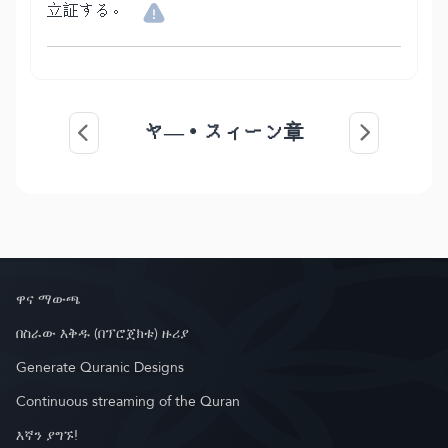
立証する。
ヤ―・スィーン章
ዋና ማውጫ
በስራው እቅዱ (በፕሮጀክቱ) ዙሪያ
Generate Quranic Designs
Continuous streaming of the Quran
እኛን ያግኙ!