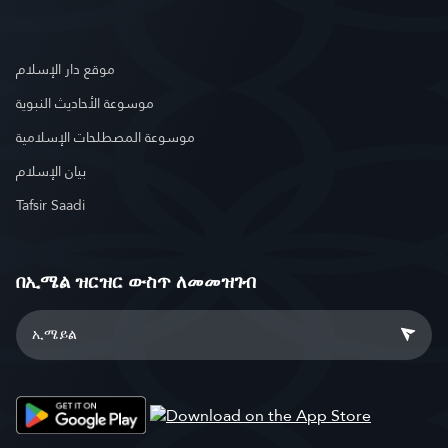
موقع دار الإسلام
موسوعة الأحاديث النبوية
موسوعة المصطلحات الإسلامية
بيان الإسلام
Tafsir Saadi
በኢሜል ዝርዝር ውስጥ ለመመዝገብ