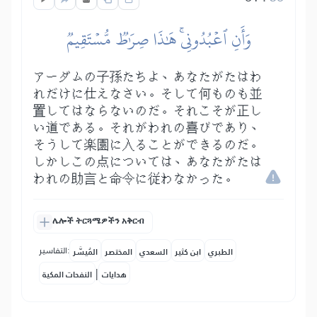
وَأَنِ ٱعۡبُدُونِيۚ هَٰذَا صِرَٰطٞ مُّسۡتَقِيمٞ
アーダムの子孫たちよ、あなたがたはわ
れだけに仕えなさい。そして何ものも並
置してはならないのだ。それこそが正し
い道である。それがわれの喜びであり、
そうして楽園に入ることができるのだ。
しかしこの点については、あなたがたは
われの助言と命令に従わなかった。
ሌሎች ትርጓሜዎችን አቅርብ
التفاسير:
الطبري
ابن كثير
السعدي
المختصر
المُيسَّر
|
هدايات
النفحات المكية