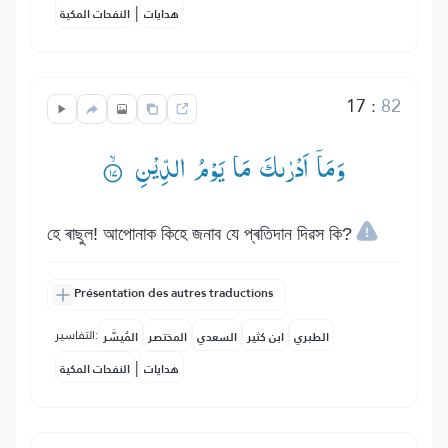
|
هدايات
النفحات المكية
17
:
82
وَمَاۤ اَدْرٰىكَ مَا یَوْمُ الدِّیْنِ ۟ۙ
হে ৰাছুল! আপোনাক কিহে জনাব যে প্ৰতিদান দিৱস কি?
Présentation des autres traductions
التفاسير:
الطبري
ابن كثير
السعدي
المختصر
المُيسَّر
|
هدايات
النفحات المكية