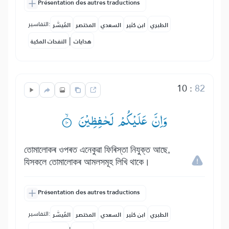
Présentation des autres traductions
التفاسير:
الطبري
ابن كثير
السعدي
المختصر
المُيسَّر
|
هدايات
النفحات المكية
10
:
82
وَاِنَّ عَلَیْكُمْ لَحٰفِظِیْنَ ۟ۙ
তোমালোকৰ ওপৰত এনেকুৱা ফিৰিস্তা নিযুক্ত আছে,
যিসকলে তোমালোকৰ আমলসমূহ লিখি থাকে।
Présentation des autres traductions
التفاسير:
الطبري
ابن كثير
السعدي
المختصر
المُيسَّر