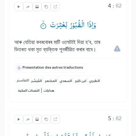
4
:
82
وَاِذَا الْقُبُوْرُ بُعْثِرَتْ ۟ۙ
আৰু যেতিয়া কবৰবোৰৰ মাটি ওলোটাই দিয়া হ’ব, তাৰ
ভিতৰত থকা মৃত ব্যক্তিক পুনৰ্জীৱিত কৰাৰ বাবে।
Présentation des autres traductions
التفاسير:
الطبري
ابن كثير
السعدي
المختصر
المُيسَّر
|
هدايات
النفحات المكية
5
:
82