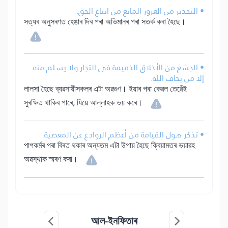
• التحذير من الغرور المانع من اتباع الحق.
সত্যৰ অনুসৰণত হেঙাৰ দিব পৰা অভিমানৰ পৰা সতৰ্ক কৰা হৈছে।
• الجشع من الأخلاق الذميمة في التجار ولا يسلم منه
إلا من يخاف الله.
লালসা হৈছে ব্যৱসায়ীসকলৰ এটা অৱগুণ। ইয়াৰ পৰা কেৱল তেৱেঁই
সুৰক্ষিত থাকিব পাৰে, যিয়ে আল্লাহক ভয় কৰে।
• تذكر هول القيامة من أعظم الروادع عن المعصية.
পাপকৰ্মৰ পৰা বিৰত থকাৰ অন্যতম এটা উপায় হৈছে ক্বিয়ামতৰ ভয়াৱহ
অৱস্থাক স্মৰণ কৰা।
আল-ইনফিতাৰ