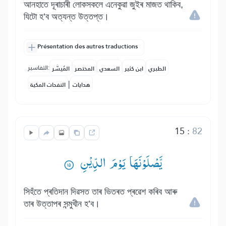
আনহাতে দূৰাচাৰী লোকসকলে এনেকুৱা জুইৰ মাজত থাকিব,
যিটো হ’ব অত্যন্ত উত্তপ্ত।
Présentation des autres traductions
التفاسير:
الطبري
ابن كثير
السعدي
المختصر
المُيسَّر
|
هدايات
النفحات المكية
15
:
82
یَّصْلَوْنَهَا یَوْمَ الدِّیْنِ ۟
সিহঁতে প্ৰতিদান দিৱসত তাৰ ভিতৰত প্ৰৱেশ কৰিব আৰু
তাৰ উত্তাপৰ সন্মুখীন হ’ব।