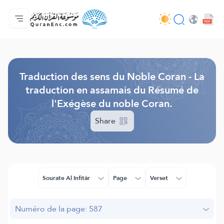
Accueil
Index des traductions
Audio
Services des développeurs du site - API
Autour du projet
Nous contacter
Langue
Browse Old Version
Traduction des sens du Noble Coran - La
traduction en assamais du Résumé de
l'Exégèse du noble Coran.
Share
Sourate Al Infitâr
Page
Verset
Numéro de la page: 587