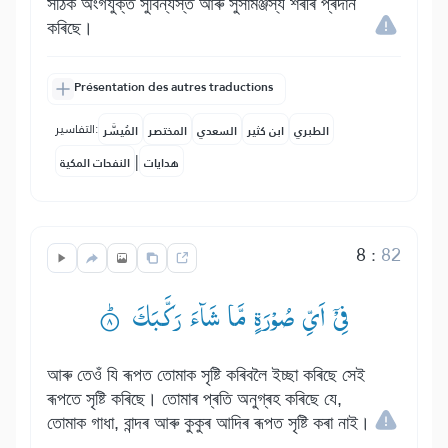
সঠিক অংগযুক্ত সুবিন্যস্ত আৰু সুসামঞ্জস্য শৰীৰ প্ৰদান
কৰিছে।
Présentation des autres traductions
التفاسير:
الطبري
ابن كثير
السعدي
المختصر
المُيسَّر
|
هدايات
النفحات المكية
8
:
82
فِیْۤ اَیِّ صُوْرَةٍ مَّا شَآءَ رَكَّبَكَ ۟ؕ
আৰু তেওঁ যি ৰূপত তোমাক সৃষ্টি কৰিবলৈ ইচ্ছা কৰিছে সেই
ৰূপতে সৃষ্টি কৰিছে। তোমাৰ প্ৰতি অনুগ্ৰহ কৰিছে যে,
তোমাক গাধা, বান্দৰ আৰু কুকুৰ আদিৰ ৰূপত সৃষ্টি কৰা নাই।