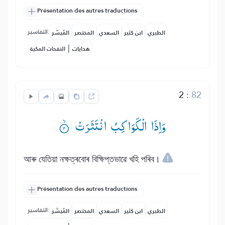
Présentation des autres traductions
التفاسير:
الطبري
ابن كثير
السعدي
المختصر
المُيسَّر
|
هدايات
النفحات المكية
2
:
82
وَاِذَا الْكَوَاكِبُ انْتَثَرَتْ ۟ۙ
আৰু যেতিয়া নক্ষত্ৰবোৰ বিক্ষিপ্তভাৱে খহি পৰিব।
Présentation des autres traductions
التفاسير:
الطبري
ابن كثير
السعدي
المختصر
المُيسَّر