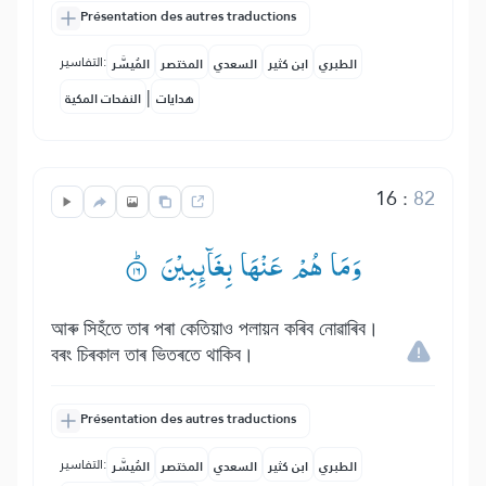
Présentation des autres traductions
التفاسير:
الطبري
ابن كثير
السعدي
المختصر
المُيسَّر
|
هدايات
النفحات المكية
16
:
82
وَمَا هُمْ عَنْهَا بِغَآىِٕبِیْنَ ۟ؕ
আৰু সিহঁতে তাৰ পৰা কেতিয়াও পলায়ন কৰিব নোৱাৰিব।
বৰং চিৰকাল তাৰ ভিতৰতে থাকিব।
Présentation des autres traductions
التفاسير:
الطبري
ابن كثير
السعدي
المختصر
المُيسَّر