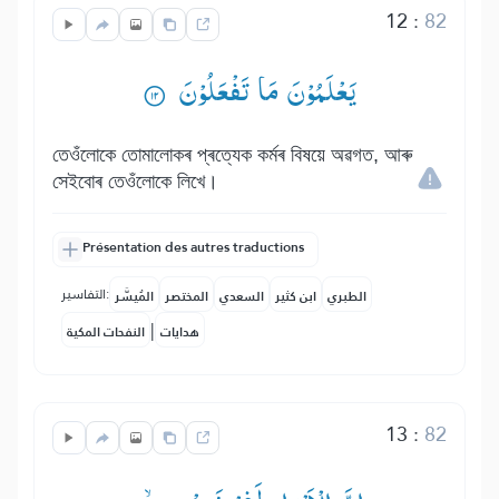
12
:
82
یَعْلَمُوْنَ مَا تَفْعَلُوْنَ ۟
তেওঁলোকে তোমালোকৰ প্ৰত্যেক কৰ্মৰ বিষয়ে অৱগত, আৰু
সেইবোৰ তেওঁলোকে লিখে।
Présentation des autres traductions
التفاسير:
الطبري
ابن كثير
السعدي
المختصر
المُيسَّر
|
هدايات
النفحات المكية
13
:
82