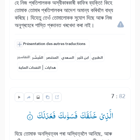
হে নিজ প্ৰতিপালকক অস্বীকাৰকাৰী কাফিৰ ব্যক্তি! কিহে
তোমাক তোমাৰ প্ৰতিপালকৰ আদেশ অমান্য কৰিবলৈ বাধ্য
কৰিছে। যিহেতু তেওঁ তোমালোকক সুযোগ দিছে আৰু নিজ
অনুগ্ৰহেৰে শাস্তি প্ৰদানত খৰখেদা কৰা নাই।
Présentation des autres traductions
التفاسير:
الطبري
ابن كثير
السعدي
المختصر
المُيسَّر
|
هدايات
النفحات المكية
7
:
82
الَّذِیْ خَلَقَكَ فَسَوّٰىكَ فَعَدَلَكَ ۟ۙ
যিয়ে তোমাক অনস্থিত্বৰ পৰা অস্থিত্বলৈ আনিছে, আৰু