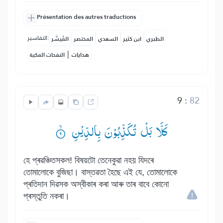
Présentation des autres traductions
التفاسير:
الطبري
ابن كثير
السعدي
المختصر
المُيسَّر
|
هدايات
النفحات المكية
9
:
82
كَلَّا بَلْ تُكَذِّبُوْنَ بِالدِّیْنِ ۟ۙ
হে প্ৰৱঞ্চিতসকল! বিষয়টো তেনেকুৱা নহয় যিদৰে
তোমালোকে বুজিছা। বাস্তৱতা হৈছে এই যে, তোমালোকে
প্ৰতিদান দিৱসক অস্বীকাৰ কৰা আৰু তাৰ বাবে কোনো
প্ৰস্তুতি নকৰা।