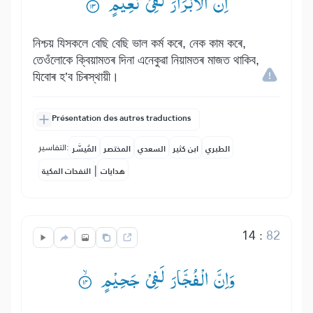
اِنَّ الْاَبْرَارَ لَفِیْ نَعِیْمٍ ۟ۙ
নিশ্চয় যিসকলে বেছি বেছি ভাল কৰ্ম কৰে, নেক কাম কৰে,
তেওঁলোকে ক্বিয়ামতৰ দিনা এনেকুৱা নিয়ামতৰ মাজত থাকিব,
যিবোৰ হ’ব চিৰস্থায়ী।
Présentation des autres traductions
التفاسير:
الطبري
ابن كثير
السعدي
المختصر
المُيسَّر
|
هدايات
النفحات المكية
14
:
82
وَاِنَّ الْفُجَّارَ لَفِیْ جَحِیْمٍ ۟ۙ