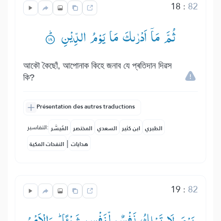
18
:
82
ثُمَّ مَاۤ اَدْرٰىكَ مَا یَوْمُ الدِّیْنِ ۟ؕ
আকৌ কৈছোঁ, আপোনাক কিহে জনাব যে প্ৰতিদান দিৱস
কি?
Présentation des autres traductions
التفاسير:
الطبري
ابن كثير
السعدي
المختصر
المُيسَّر
|
هدايات
النفحات المكية
19
:
82
یَوْمَ لَا تَمْلِكُ نَفْسٌ لِّنَفْسٍ شَیْـًٔا ؕ— وَالْاَمْرُ