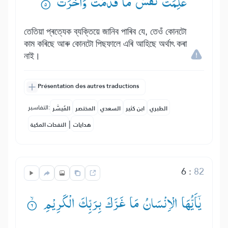
عَلِمَتْ نَفْسٌ مَّا قَدَّمَتْ وَاَخَّرَتْ ۟ؕ
তেতিয়া প্ৰত্যেক ব্যক্তিয়ে জানিব পাৰিব যে, তেওঁ কোনটো
কাম কৰিছে আৰু কোনটো পিছফালে এৰি আহিছে অৰ্থাৎ কৰা
নাই।
Présentation des autres traductions
التفاسير:
الطبري
ابن كثير
السعدي
المختصر
المُيسَّر
|
هدايات
النفحات المكية
6
:
82
یٰۤاَیُّهَا الْاِنْسَانُ مَا غَرَّكَ بِرَبِّكَ الْكَرِیْمِ ۟ۙ