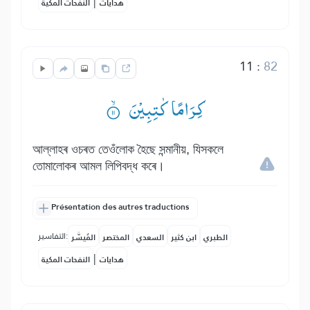
|
هدايات
النفحات المكية
11
:
82
كِرَامًا كٰتِبِیْنَ ۟ۙ
আল্লাহৰ ওচৰত তেওঁলোক হৈছে সন্মানীয়, যিসকলে
তোমালোকৰ আমল লিপিবদ্ধ কৰে।
Présentation des autres traductions
التفاسير:
الطبري
ابن كثير
السعدي
المختصر
المُيسَّر
|
هدايات
النفحات المكية