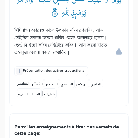
یَوْمَىِٕذٍ لِّلّٰهِ ۟۠
সিদিনাখন কোনেও কাৰো উপকাৰ কৰিব নোৱাৰিব, আৰু
সেইদিনা সকলো ক্ষমতা থাকিব কেৱল আল্লাহৰ হাতত।
তেওঁ যি ইচ্ছা কৰিব সেইটোৱে কৰিব। আন কাৰো হাতত
এনেকুৱা কোনো ক্ষমতা নাথাকিব।
Présentation des autres traductions
التفاسير:
الطبري
ابن كثير
السعدي
المختصر
المُيسَّر
|
هدايات
النفحات المكية
Parmi les enseignements à tirer des versets de
cette page: