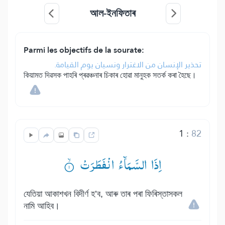
আল-ইনফিতাৰ
Parmi les objectifs de la sourate:
تحذير الإنسان من الاغترار ونسيان يوم القيامة.
কিয়ামত দিৱসক পাহৰি প্ৰৱঞ্চনাৰ চিকাৰ হোৱা মানুহক সতৰ্ক কৰা হৈছে।
1
:
82
اِذَا السَّمَآءُ انْفَطَرَتْ ۟ۙ
যেতিয়া আকাশখন বিদীৰ্ণ হ’ব, আৰু তাৰ পৰা ফিৰিস্তাসকল
নামি আহিব।