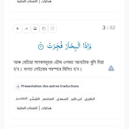
|
هدايات
النفحات المكية
3
:
82
وَاِذَا الْبِحَارُ فُجِّرَتْ ۟ۙ
আৰু যেতিয়া সাগৰসমূহক এটাৰ ওপৰত আনটোক খুলি দিয়া
হ’ব। ফলত সেইবোৰ পৰস্পৰে মিলিত হ’ব।
Présentation des autres traductions
التفاسير:
الطبري
ابن كثير
السعدي
المختصر
المُيسَّر
|
هدايات
النفحات المكية