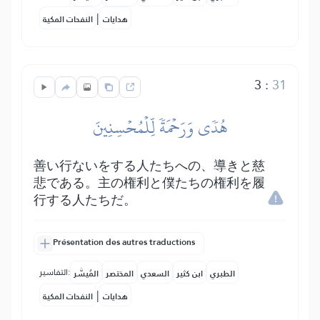
|
هدايات
النفحات المكية
3
:
31
هُدٗى وَرَحۡمَةٗ لِّلۡمُحۡسِنِينَ
善い行ないをする人たちへの、導きと慈
悲である。主の権利と僕たちの権利を履
行する人たちだ。
Présentation des autres traductions
التفاسير:
الطبري
ابن كثير
السعدي
المختصر
المُيسَّر
|
هدايات
النفحات المكية