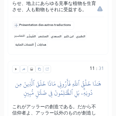
らせ、地上にあらゆる見事な植物を生育
させ、人も動物もそれに受益する。
Présentation des autres traductions
التفاسير:
الطبري
ابن كثير
السعدي
المختصر
المُيسَّر
|
هدايات
النفحات المكية
11
:
31
هَٰذَا خَلۡقُ ٱللَّهِ فَأَرُونِي مَاذَا خَلَقَ ٱلَّذِينَ مِن
دُونِهِۦۚ بَلِ ٱلظَّٰلِمُونَ فِي ضَلَٰلٖ مُّبِينٖ
これがアッラーの創造である。だから不
信仰者よ、アッラー以外のものが創造し