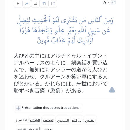
6
:
31
وَمِنَ ٱلنَّاسِ مَن يَشۡتَرِي لَهۡوَ ٱلۡحَدِيثِ لِيُضِلَّ
عَن سَبِيلِ ٱللَّهِ بِغَيۡرِ عِلۡمٖ وَيَتَّخِذَهَا هُزُوًاۚ
أُوْلَٰٓئِكَ لَهُمۡ عَذَابٞ مُّهِينٞ
人びとの中にはアルナドゥル・イブン・
アルハーリスのように、娯楽話を買い込
んで、無知にもアッラーの道から人びと
を迷わせ、クルアーンを笑い草にする人
びとがいる。かれらには、来世において
恥ずべき苦痛（懲罰）がある。
Présentation des autres traductions
التفاسير:
الطبري
ابن كثير
السعدي
المختصر
المُيسَّر
|
هدايات
النفحات المكية