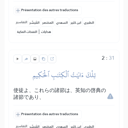
Présentation des autres traductions
التفاسير:
الطبري
ابن كثير
السعدي
المختصر
المُيسَّر
|
هدايات
النفحات المكية
2
:
31
تِلۡكَ ءَايَٰتُ ٱلۡكِتَٰبِ ٱلۡحَكِيمِ
使徒よ、これらの諸節は、英知の啓典の
諸節であり、
Présentation des autres traductions
التفاسير:
الطبري
ابن كثير
السعدي
المختصر
المُيسَّر