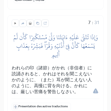
7
:
31
وَإِذَا تُتۡلَىٰ عَلَيۡهِ ءَايَٰتُنَا وَلَّىٰ مُسۡتَكۡبِرٗا كَأَن لَّمۡ
يَسۡمَعۡهَا كَأَنَّ فِيٓ أُذُنَيۡهِ وَقۡرٗاۖ فَبَشِّرۡهُ بِعَذَابٍ
أَلِيمٍ
われらの印（諸節）がかれ（非信者）に
読誦されると、かれはそれを聞こえない
かのように、（また）耳が聞こえない人
のように、高慢に背を向ける。かれに
は、厳しい苦痛を警告しなさい。
Présentation des autres traductions