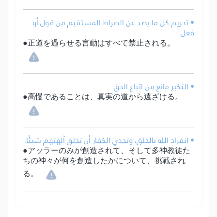
• تحريم كل ما يصد عن الصراط المستقيم من قول أو
فعل.
●正道を過らせる言動はすべて禁止される。
• التكبر مانع من اتباع الحق.
●高慢であることは、真実の道から遠ざける。
• انفراد الله بالخلق، وتحدي الكفار أن تخلق آلهتهم شيئًا.
●アッラーのみが創造されて、そして多神教徒た
ちの神々が何を創造したかについて、挑戦され
る。