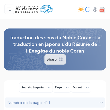
Accueil
Index des traductions
Audio
Services des développeurs du site - API
Autour du projet
Nous contacter
Langue
Browse Old Version
Traduction des sens du Noble Coran - La
traduction en japonais du Résumé de
l'Exégèse du noble Coran
Share
Sourate Luqmân
Page
Verset
Numéro de la page: 411