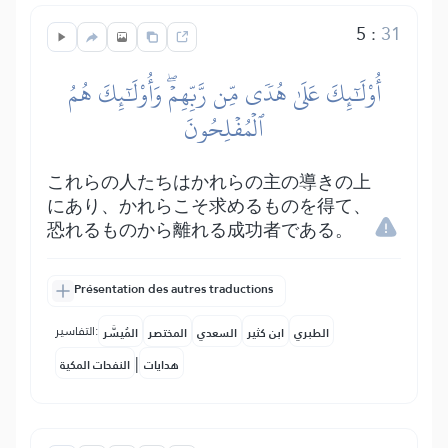
5
:
31
أُوْلَٰٓئِكَ عَلَىٰ هُدٗى مِّن رَّبِّهِمۡۖ وَأُوْلَٰٓئِكَ هُمُ
ٱلۡمُفۡلِحُونَ
これらの人たちはかれらの主の導きの上
にあり、かれらこそ求めるものを得て、
恐れるものから離れる成功者である。
Présentation des autres traductions
التفاسير:
الطبري
ابن كثير
السعدي
المختصر
المُيسَّر
|
هدايات
النفحات المكية