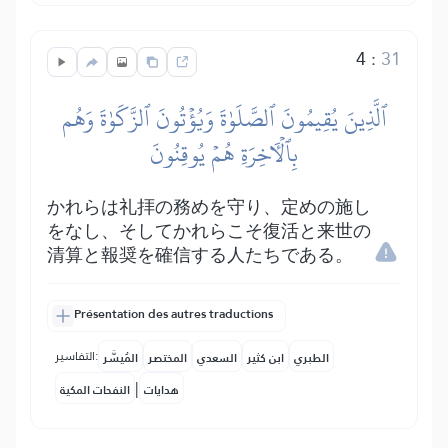
4
:
31
ٱلَّذِينَ يُقِيمُونَ ٱلصَّلَوٰةَ وَيُؤۡتُونَ ٱلزَّكَوٰةَ وَهُم
بِٱلۡأٓخِرَةِ هُمۡ يُوقِنُونَ
かれらは礼拝の務めを守り、定めの施し
をなし、そしてかれらこそ復活と来世の
清算と報奨を確信する人たちである。
Présentation des autres traductions
التفاسير:
الطبري
ابن كثير
السعدي
المختصر
المُيسَّر
|
هدايات
النفحات المكية