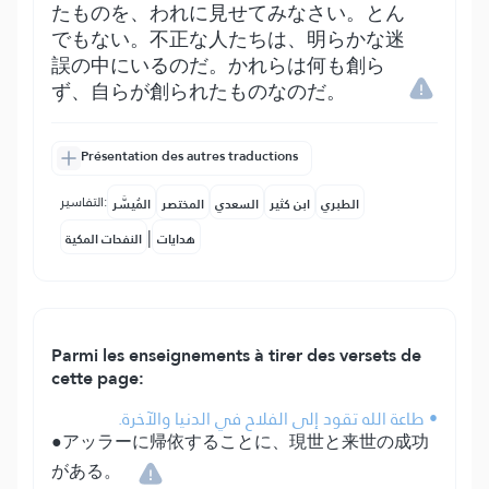
たものを、われに見せてみなさい。とん
でもない。不正な人たちは、明らかな迷
誤の中にいるのだ。かれらは何も創ら
ず、自らが創られたものなのだ。
Présentation des autres traductions
التفاسير:
الطبري
ابن كثير
السعدي
المختصر
المُيسَّر
|
هدايات
النفحات المكية
Parmi les enseignements à tirer des versets de
cette page:
• طاعة الله تقود إلى الفلاح في الدنيا والآخرة.
●アッラーに帰依することに、現世と来世の成功
がある。