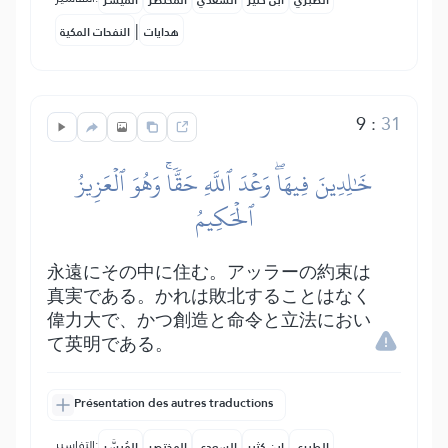
الطبري
ابن كثير
السعدي
المختصر
المُيسَّر
|
هدايات
النفحات المكية
9
:
31
خَٰلِدِينَ فِيهَاۖ وَعۡدَ ٱللَّهِ حَقّٗاۚ وَهُوَ ٱلۡعَزِيزُ
ٱلۡحَكِيمُ
永遠にその中に住む。アッラーの約束は
真実である。かれは敗北することはなく
偉力大で、かつ創造と命令と立法におい
て英明である。
Présentation des autres traductions
التفاسير:
الطبري
ابن كثير
السعدي
المختصر
المُيسَّر