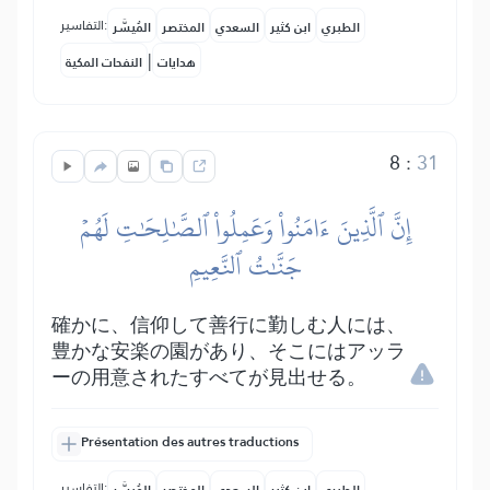
التفاسير:
الطبري
ابن كثير
السعدي
المختصر
المُيسَّر
|
هدايات
النفحات المكية
8
:
31
إِنَّ ٱلَّذِينَ ءَامَنُواْ وَعَمِلُواْ ٱلصَّٰلِحَٰتِ لَهُمۡ
جَنَّٰتُ ٱلنَّعِيمِ
確かに、信仰して善行に勤しむ人には、
豊かな安楽の園があり、そこにはアッラ
ーの用意されたすべてが見出せる。
Présentation des autres traductions
التفاسير: