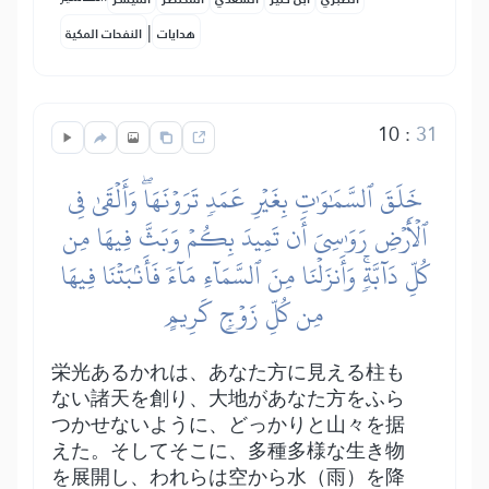
|
هدايات
النفحات المكية
10
:
31
خَلَقَ ٱلسَّمَٰوَٰتِ بِغَيۡرِ عَمَدٖ تَرَوۡنَهَاۖ وَأَلۡقَىٰ فِي
ٱلۡأَرۡضِ رَوَٰسِيَ أَن تَمِيدَ بِكُمۡ وَبَثَّ فِيهَا مِن
كُلِّ دَآبَّةٖۚ وَأَنزَلۡنَا مِنَ ٱلسَّمَآءِ مَآءٗ فَأَنۢبَتۡنَا فِيهَا
مِن كُلِّ زَوۡجٖ كَرِيمٍ
栄光あるかれは、あなた方に見える柱も
ない諸天を創り、大地があなた方をふら
つかせないように、どっかりと山々を据
えた。そしてそこに、多種多様な生き物
を展開し、われらは空から水（雨）を降