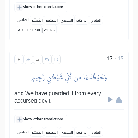
Show other translations
التفاسير:
الطبري
ابن كثير
السعدي
المختصر
المُيسَّر
|
هدايات
النفحات المكية
17
:
15
وَحَفِظۡنَٰهَا مِن كُلِّ شَيۡطَٰنٖ رَّجِيمٍ
and We have guarded it from every
accursed devil,
Show other translations
التفاسير:
الطبري
ابن كثير
السعدي
المختصر
المُيسَّر