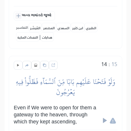
અન્ય ભાષાંતરો જુઓ
التفاسير:
الطبري
ابن كثير
السعدي
المختصر
المُيسَّر
|
هدايات
النفحات المكية
14
:
15
وَلَوۡ فَتَحۡنَا عَلَيۡهِم بَابٗا مِّنَ ٱلسَّمَآءِ فَظَلُّواْ فِيهِ
يَعۡرُجُونَ
Even if We were to open for them a
gateway to the heaven, through
which they kept ascending,