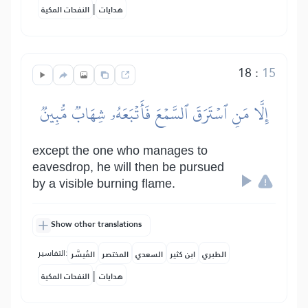
|
هدايات
النفحات المكية
18
:
15
إِلَّا مَنِ ٱسۡتَرَقَ ٱلسَّمۡعَ فَأَتۡبَعَهُۥ شِهَابٞ مُّبِينٞ
except the one who manages to
eavesdrop, he will then be pursued
by a visible burning flame.
Show other translations
التفاسير:
الطبري
ابن كثير
السعدي
المختصر
المُيسَّر
|
هدايات
النفحات المكية