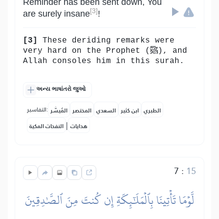
Reminder has been sent down, You
[3]
are surely insane
!
[3]
These deriding remarks were
very hard on the Prophet (ﷺ), and
Allah consoles him in this surah.
અન્ય ભાષાંતરો જુઓ
التفاسير:
الطبري
ابن كثير
السعدي
المختصر
المُيسَّر
|
هدايات
النفحات المكية
7
:
15
لَّوۡمَا تَأۡتِينَا بِٱلۡمَلَٰٓئِكَةِ إِن كُنتَ مِنَ ٱلصَّٰدِقِينَ