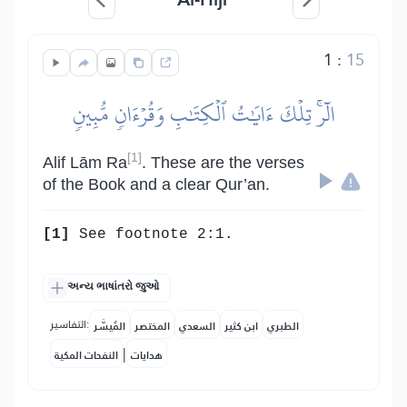
1
:
15
الٓرۚ تِلۡكَ ءَايَٰتُ ٱلۡكِتَٰبِ وَقُرۡءَانٖ مُّبِينٖ
[1]
Alif Lām Ra
. These are the verses
of the Book and a clear Qur’an.
[1]
See footnote 2:1.
અન્ય ભાષાંતરો જુઓ
التفاسير:
الطبري
ابن كثير
السعدي
المختصر
المُيسَّر
|
هدايات
النفحات المكية