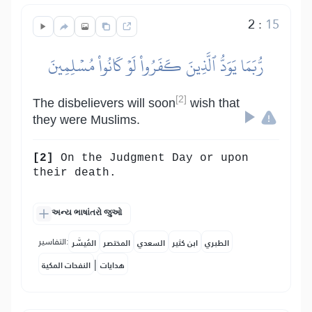
2
:
15
رُّبَمَا يَوَدُّ ٱلَّذِينَ كَفَرُواْ لَوۡ كَانُواْ مُسۡلِمِينَ
[2]
The disbelievers will soon
wish that
they were Muslims.
[2]
On the Judgment Day or upon
their death.
અન્ય ભાષાંતરો જુઓ
التفاسير:
الطبري
ابن كثير
السعدي
المختصر
المُيسَّر
|
هدايات
النفحات المكية