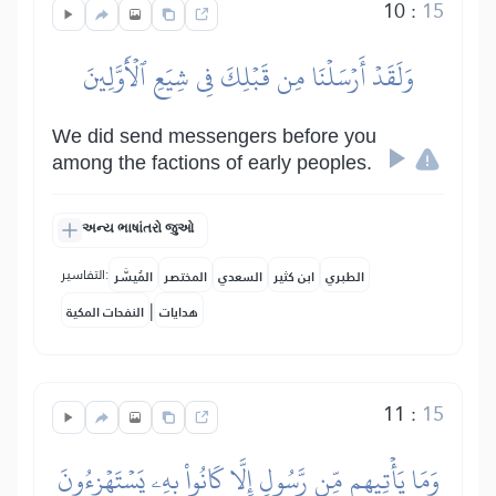
10
:
15
وَلَقَدۡ أَرۡسَلۡنَا مِن قَبۡلِكَ فِي شِيَعِ ٱلۡأَوَّلِينَ
We did send messengers before you
among the factions of early peoples.
અન્ય ભાષાંતરો જુઓ
التفاسير:
الطبري
ابن كثير
السعدي
المختصر
المُيسَّر
|
هدايات
النفحات المكية
11
:
15
وَمَا يَأۡتِيهِم مِّن رَّسُولٍ إِلَّا كَانُواْ بِهِۦ يَسۡتَهۡزِءُونَ