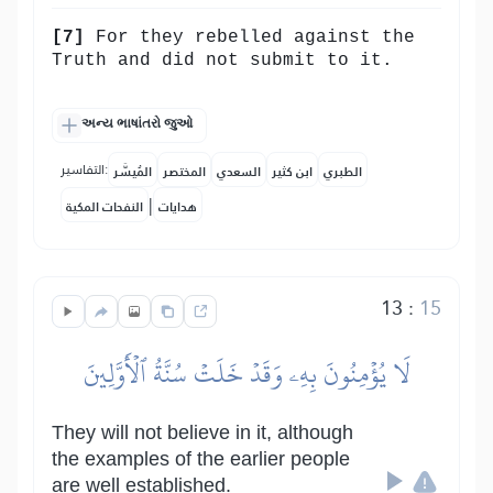
[7]
For they rebelled against the
Truth and did not submit to it.
અન્ય ભાષાંતરો જુઓ
التفاسير:
الطبري
ابن كثير
السعدي
المختصر
المُيسَّر
|
هدايات
النفحات المكية
13
:
15
لَا يُؤۡمِنُونَ بِهِۦ وَقَدۡ خَلَتۡ سُنَّةُ ٱلۡأَوَّلِينَ
They will not believe in it, although
the examples of the earlier people
are well established.