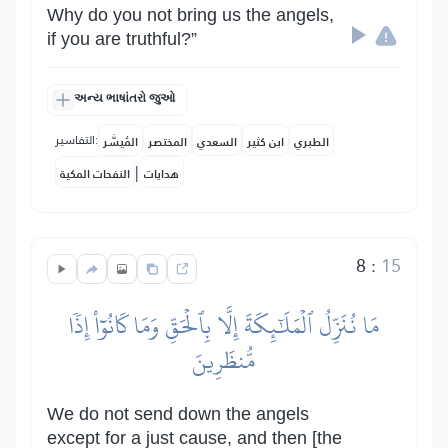
Why do you not bring us the angels,
if you are truthful?”
અન્ય ભાષાંતરો જુઓ
التفاسير:
الطبري
ابن كثير
السعدي
المختصر
المُيسَّر
|
هدايات
النفحات المكية
8
:
15
مَا نُنَزِّلُ ٱلۡمَلَٰٓئِكَةَ إِلَّا بِٱلۡحَقِّ وَمَا كَانُوٓاْ إِذٗا
مُّنظَرِينَ
We do not send down the angels
except for a just cause, and then [the