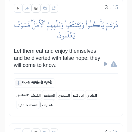
3
:
15
ذَرۡهُمۡ يَأۡكُلُواْ وَيَتَمَتَّعُواْ وَيُلۡهِهِمُ ٱلۡأَمَلُۖ فَسَوۡفَ
يَعۡلَمُونَ
Let them eat and enjoy themselves
and be diverted with false hope; they
will come to know.
અન્ય ભાષાંતરો જુઓ
التفاسير:
الطبري
ابن كثير
السعدي
المختصر
المُيسَّر
|
هدايات
النفحات المكية
4
:
15