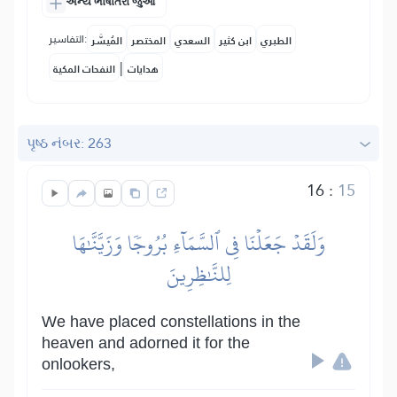
અન્ય ભાષાંતરો જુઓ
التفاسير:
الطبري
ابن كثير
السعدي
المختصر
المُيسَّر
|
هدايات
النفحات المكية
પૃષ્ઠ નંબર: 263
16
:
15
وَلَقَدۡ جَعَلۡنَا فِي ٱلسَّمَآءِ بُرُوجٗا وَزَيَّنَّٰهَا
لِلنَّٰظِرِينَ
We have placed constellations in the
heaven and adorned it for the
onlookers,