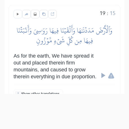
19
:
15
وَٱلۡأَرۡضَ مَدَدۡنَٰهَا وَأَلۡقَيۡنَا فِيهَا رَوَٰسِيَ وَأَنۢبَتۡنَا
فِيهَا مِن كُلِّ شَيۡءٖ مَّوۡزُونٖ
As for the earth, We have spread it
out and placed therein firm
mountains, and caused to grow
therein everything in due proportion.
Show other translations
التفاسير:
الطبري
ابن كثير
السعدي
المختصر
المُيسَّر
|
هدايات
النفحات المكية