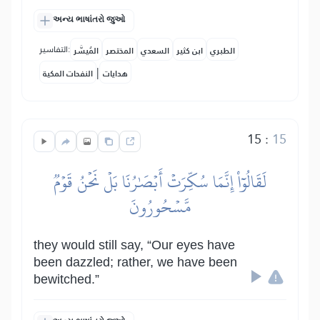
અન્ય ભાષાંતરો જુઓ
التفاسير:
الطبري
ابن كثير
السعدي
المختصر
المُيسَّر
|
هدايات
النفحات المكية
15
:
15
لَقَالُوٓاْ إِنَّمَا سُكِّرَتۡ أَبۡصَٰرُنَا بَلۡ نَحۡنُ قَوۡمٞ
مَّسۡحُورُونَ
they would still say, “Our eyes have
been dazzled; rather, we have been
bewitched.”