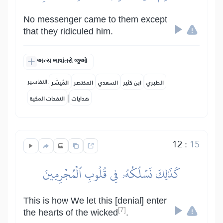
No messenger came to them except
that they ridiculed him.
અન્ય ભાષાંતરો જુઓ
التفاسير:
الطبري
ابن كثير
السعدي
المختصر
المُيسَّر
|
هدايات
النفحات المكية
12
:
15
كَذَٰلِكَ نَسۡلُكُهُۥ فِي قُلُوبِ ٱلۡمُجۡرِمِينَ
This is how We let this [denial] enter
[7]
the hearts of the wicked
.