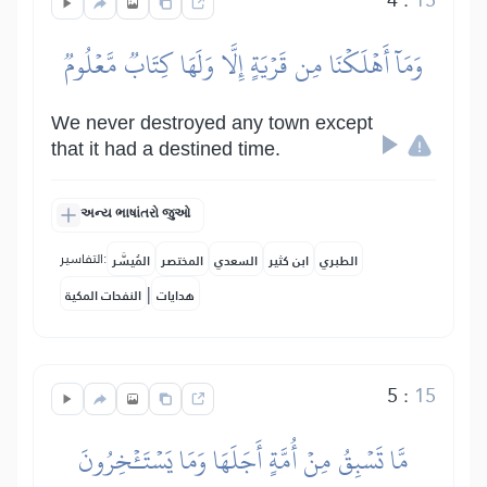
وَمَآ أَهۡلَكۡنَا مِن قَرۡيَةٍ إِلَّا وَلَهَا كِتَابٞ مَّعۡلُومٞ
We never destroyed any town except
that it had a destined time.
અન્ય ભાષાંતરો જુઓ
التفاسير:
الطبري
ابن كثير
السعدي
المختصر
المُيسَّر
|
هدايات
النفحات المكية
5
:
15
مَّا تَسۡبِقُ مِنۡ أُمَّةٍ أَجَلَهَا وَمَا يَسۡتَـٔۡخِرُونَ