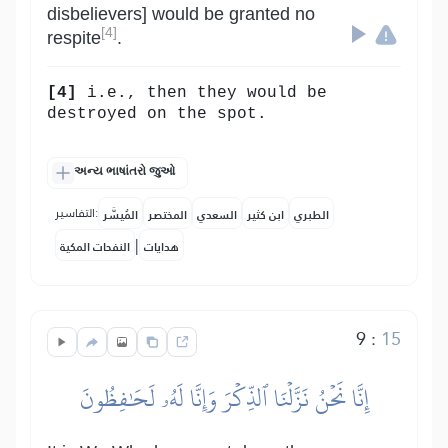
disbelievers] would be granted no
[4]
respite
.
[4]
i.e., then they would be
destroyed on the spot.
અન્ય ભાષાંતરો જુઓ
التفاسير:
الطبري
ابن كثير
السعدي
المختصر
المُيسَّر
|
هدايات
النفحات المكية
9
:
15
إِنَّا نَحۡنُ نَزَّلۡنَا ٱلذِّكۡرَ وَإِنَّا لَهُۥ لَحَٰفِظُونَ