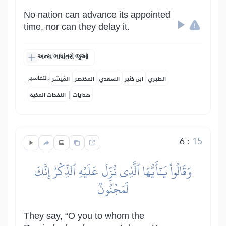
No nation can advance its appointed
time, nor can they delay it.
અન્ય ભાષાંતરો જુઓ
التفاسير:
الطبري
ابن كثير
السعدي
المختصر
المُيسَّر
|
هدايات
النفحات المكية
6
:
15
وَقَالُواْ يَٰٓأَيُّهَا ٱلَّذِي نُزِّلَ عَلَيۡهِ ٱلذِّكۡرُ إِنَّكَ
لَمَجۡنُونٞ
They say, “O you to whom the