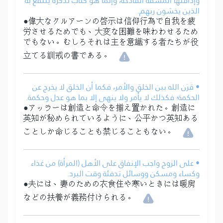
وإذاقتها المشقة الفادحة، وإنما هو كتاب تذكرة ينتفع به
الذين يخشون ربهم.
●偉大なクルアーンの啓示は信仰行為で自我を疲
労させるためでも、大変な困難を味わわせるため
でもない。むしろそれは主を意識する者たちが役
立てる訓戒の書である。
• قَرَن الله بين الخلق والأمر، فكما أن الخلق لا يخرج عن
الحكمة؛ فكذلك لا يأمر ولا ينهى إلا بما هو عدل وحكمة.
●アッラーは創造と命令を揃え置かれた。創造に
英知が秘められているように、公平かつ英知ある
ことしか命じることも禁じることもない。
• على الزوج واجب الإنفاق على الأهل (المرأة) من غذاء
وكساء ومسكن ووسائل تدفئة وقت البرد.
●夫には、妻のための衣食住や寒いときには暖房
などの扶養が義務付けられる。