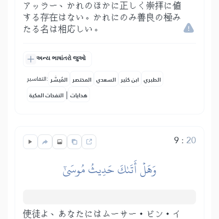
アッラー、かれのほかに正しく崇拝に値
する存在はない。かれにのみ善良の極み
たる名は相応しい。
અન્ય ભાષાંતરો જુઓ
التفاسير:
الطبري
ابن كثير
السعدي
المختصر
المُيسَّر
|
هدايات
النفحات المكية
9
:
20
وَهَلۡ أَتَىٰكَ حَدِيثُ مُوسَىٰٓ
使徒よ、あなたにはムーサー・ビン・イ