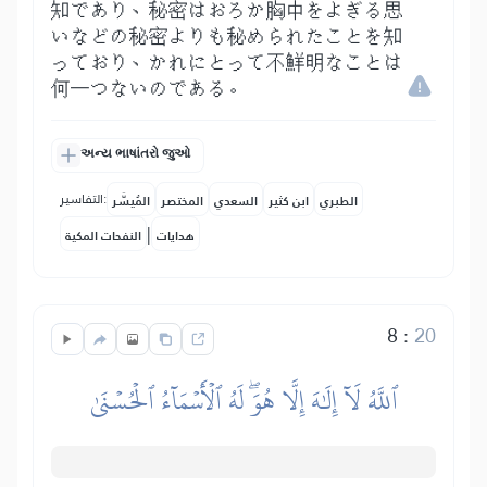
知であり、秘密はおろか胸中をよぎる思
いなどの秘密よりも秘められたことを知
っており、かれにとって不鮮明なことは
何一つないのである。
અન્ય ભાષાંતરો જુઓ
التفاسير:
الطبري
ابن كثير
السعدي
المختصر
المُيسَّر
|
هدايات
النفحات المكية
8
:
20
ٱللَّهُ لَآ إِلَٰهَ إِلَّا هُوَۖ لَهُ ٱلۡأَسۡمَآءُ ٱلۡحُسۡنَىٰ