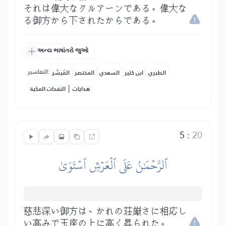
それは偉大なクルアーンである。偉大な
る御方から下されたからである。
અન્ય ભાષાંતરો જુઓ
التفاسير:
الطبري
ابن كثير
السعدي
المختصر
المُيسَّر
|
هدايات
النفحات المكية
5
:
20
ٱلرَّحۡمَٰنُ عَلَى ٱلۡعَرۡشِ ٱسۡتَوَىٰ
慈悲深い御方は、かれの荘厳さに相応し
い高みで玉座の上に高く昇られた。