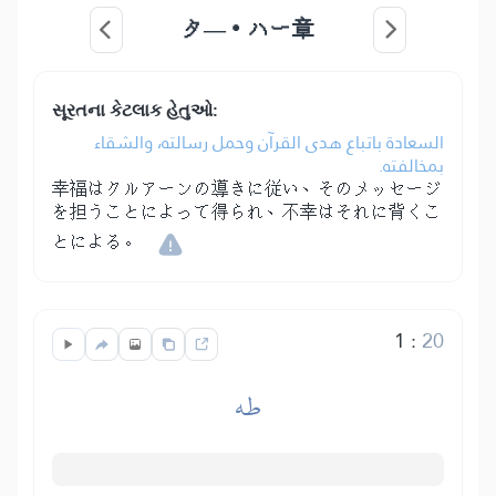
タ―・ハー章
સૂરતના કેટલાક હેતુઓ:
السعادة باتباع هدى القرآن وحمل رسالته، والشقاء
بمخالفته.
幸福はクルアーンの導きに従い、そのメッセージ
を担うことによって得られ、不幸はそれに背くこ
とによる。
1
:
20
طه