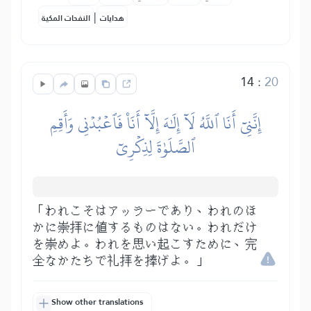
|
هدايات
النفحات المكية
14
:
20
إِنَّنِيٓ أَنَا ٱللَّهُ لَآ إِلَٰهَ إِلَّآ أَنَا۠ فَٱعۡبُدۡنِي وَأَقِمِ
ٱلصَّلَوٰةَ لِذِكۡرِيٓ
「われこそはアッラーであり、われのほ
かに崇拝に値するものはない。われだけ
を崇めよ。われを思い起こすために、完
全なかたちで礼拝を捧げよ。」
Show other translations