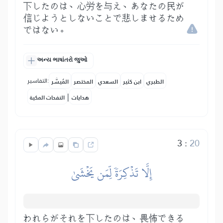
下したのは、心労を与え、あなたの民が
信じようとしないことで悲しませるため
ではない。
અન્ય ભાષાંતરો જુઓ
التفاسير:
الطبري
ابن كثير
السعدي
المختصر
المُيسَّر
|
هدايات
النفحات المكية
3
:
20
إِلَّا تَذۡكِرَةٗ لِّمَن يَخۡشَىٰ
われらがそれを下したのは、畏怖できる