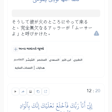
そうして彼が火のところにやって来る
と、完全無欠なるアッラーが「ムーサー
よ」と呼びかけた。
અન્ય ભાષાંતરો જુઓ
التفاسير:
الطبري
ابن كثير
السعدي
المختصر
المُيسَّر
|
هدايات
النفحات المكية
12
:
20
إِنِّيٓ أَنَا۠ رَبُّكَ فَٱخۡلَعۡ نَعۡلَيۡكَ إِنَّكَ بِٱلۡوَادِ