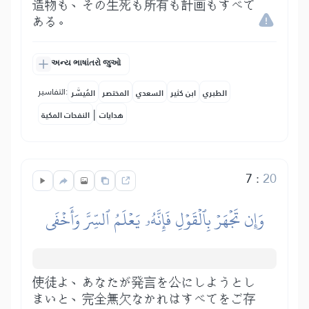
造物も、その生死も所有も計画もすべて
ある。
અન્ય ભાષાંતરો જુઓ
التفاسير:
الطبري
ابن كثير
السعدي
المختصر
المُيسَّر
|
هدايات
النفحات المكية
7
:
20
وَإِن تَجۡهَرۡ بِٱلۡقَوۡلِ فَإِنَّهُۥ يَعۡلَمُ ٱلسِّرَّ وَأَخۡفَى
使徒よ、あなたが発言を公にしようとし
まいと、完全無欠なかれはすべてをご存