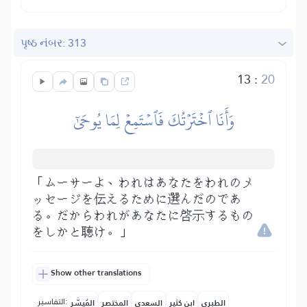
પૃષ્ઠ નંબર: 313
13
:
20
وَأَنَا ٱخۡتَرۡتُكَ فَٱسۡتَمِعۡ لِمَا يُوحَىٰٓ
「ムーサーよ、われはあなたをわれのメ
ッセージを伝えるために選んだのであ
る。だからわれがあなたに啓示するもの
をしかと聴け。」
Show other translations
التفاسير:
الطبري
ابن كثير
السعدي
المختصر
المُيسَّر