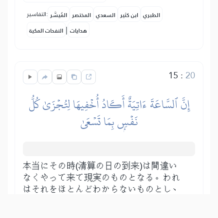
التفاسير:
الطبري
ابن كثير
السعدي
المختصر
المُيسَّر
|
هدايات
النفحات المكية
15
:
20
إِنَّ ٱلسَّاعَةَ ءَاتِيَةٌ أَكَادُ أُخۡفِيهَا لِتُجۡزَىٰ كُلُّ
نَفۡسِۭ بِمَا تَسۡعَىٰ
本当にその時(清算の日の到来)は間違い
なくやって来て現実のものとなる。われ
はそれをほとんどわからないものとし、
被造物には誰にもその時はわからない。
ただ、預言者の知らせによりその予兆は