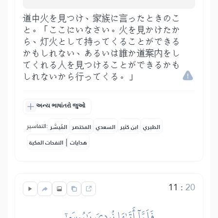
道中火を見つけ、家族に言ったときのこ
と。「ここにいなさい。火を見かけたか
ら、灯火として持ってくることができる
かもしれない、あるいは誰か道案内をし
てくれる人を見つけることができるかも
しれないから行ってくる。」
અન્ય ભાષાંતરો જુઓ
التفاسير:
الطبري
ابن كثير
السعدي
المختصر
المُيسَّر
|
هدايات
النفحات المكية
11
:
20
فَلَمَّآ أَتَىٰهَا نُودِيَ يَٰمُوسَىٰٓ