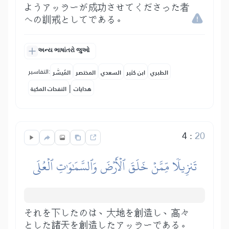
ようアッラーが成功させてくださった者
への訓戒としてである。
અન્ય ભાષાંતરો જુઓ
التفاسير:
الطبري
ابن كثير
السعدي
المختصر
المُيسَّر
|
هدايات
النفحات المكية
4
:
20
تَنزِيلٗا مِّمَّنۡ خَلَقَ ٱلۡأَرۡضَ وَٱلسَّمَٰوَٰتِ ٱلۡعُلَى
それを下したのは、大地を創造し、高々
とした諸天を創造したアッラーである。