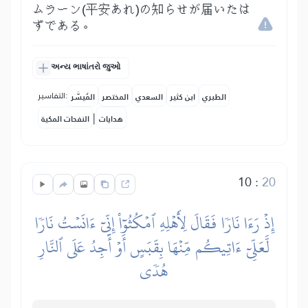
ムラーン(平安あれ)の知らせが届いたは
ずである。
અન્ય ભાષાંતરો જુઓ
التفاسير:
الطبري
ابن كثير
السعدي
المختصر
المُيسَّر
|
هدايات
النفحات المكية
10
:
20
إِذۡ رَءَا نَارٗا فَقَالَ لِأَهۡلِهِ ٱمۡكُثُوٓاْ إِنِّيٓ ءَانَسۡتُ نَارٗا
لَّعَلِّيٓ ءَاتِيكُم مِّنۡهَا بِقَبَسٍ أَوۡ أَجِدُ عَلَى ٱلنَّارِ
هُدٗى