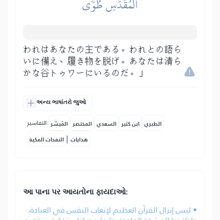
ٱلۡمُقَدَّسِ طُوٗى
われはあなたの主である。われとの語ら
いに備え、履き物を脱げ。あなたは清ら
かな谷トゥワーにいるのだ。」
અન્ય ભાષાંતરો જુઓ
التفاسير:
الطبري
ابن كثير
السعدي
المختصر
المُيسَّر
|
هدايات
النفحات المكية
આ પાના પર આયતોના ફાયદાઓ:
• ليس إنزال القرآن العظيم لإتعاب النفس في العبادة،