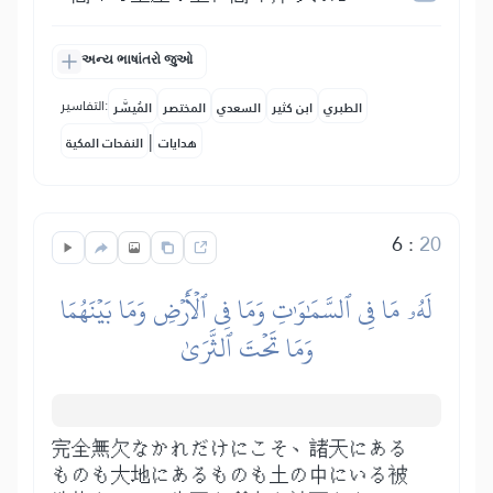
અન્ય ભાષાંતરો જુઓ
التفاسير:
الطبري
ابن كثير
السعدي
المختصر
المُيسَّر
|
هدايات
النفحات المكية
6
:
20
لَهُۥ مَا فِي ٱلسَّمَٰوَٰتِ وَمَا فِي ٱلۡأَرۡضِ وَمَا بَيۡنَهُمَا
وَمَا تَحۡتَ ٱلثَّرَىٰ
完全無欠なかれだけにこそ、諸天にある
ものも大地にあるものも土の中にいる被