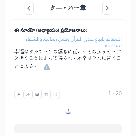
タ―・ハー章
ఈ సూరహ్ (అధ్యాయం) ప్రయోజనాలు:
السعادة باتباع هدى القرآن وحمل رسالته، والشقاء
بمخالفته.
幸福はクルアーンの導きに従い、そのメッセージ
を担うことによって得られ、不幸はそれに背くこ
とによる。
1
:
20
طه