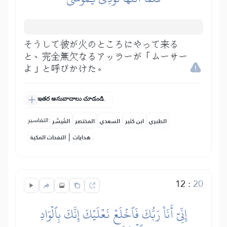
そうして彼が火のところにやって来る
と、完全無欠なるアッラーが「ムーサー
よ」と呼びかけた。
ఇతర అనువాదాలు చూడండి.
التفاسير:
الطبري
ابن كثير
السعدي
المختصر
المُيسَّر
|
هدايات
النفحات المكية
12
:
20
إِنِّيٓ أَنَا۠ رَبُّكَ فَٱخۡلَعۡ نَعۡلَيۡكَ إِنَّكَ بِٱلۡوَادِ