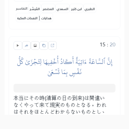
التفاسير:
الطبري
ابن كثير
السعدي
المختصر
المُيسَّر
|
هدايات
النفحات المكية
15
:
20
إِنَّ ٱلسَّاعَةَ ءَاتِيَةٌ أَكَادُ أُخۡفِيهَا لِتُجۡزَىٰ كُلُّ
نَفۡسِۭ بِمَا تَسۡعَىٰ
本当にその時(清算の日の到来)は間違い
なくやって来て現実のものとなる。われ
はそれをほとんどわからないものとし、
被造物には誰にもその時はわからない。
ただ、預言者の知らせによりその予兆は