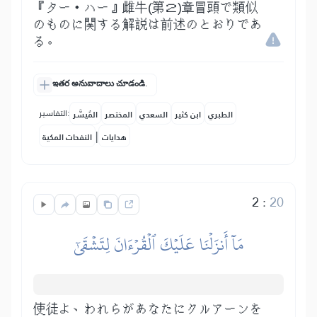
『ター・ハー』雌牛(第２)章冒頭で類似
のものに関する解説は前述のとおりであ
る。
ఇతర అనువాదాలు చూడండి.
التفاسير:
الطبري
ابن كثير
السعدي
المختصر
المُيسَّر
|
هدايات
النفحات المكية
2
:
20
مَآ أَنزَلۡنَا عَلَيۡكَ ٱلۡقُرۡءَانَ لِتَشۡقَىٰٓ
使徒よ、われらがあなたにクルアーンを