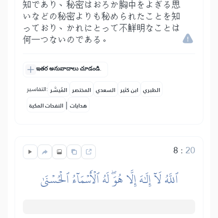
知であり、秘密はおろか胸中をよぎる思
いなどの秘密よりも秘められたことを知
っており、かれにとって不鮮明なことは
何一つないのである。
ఇతర అనువాదాలు చూడండి.
التفاسير:
الطبري
ابن كثير
السعدي
المختصر
المُيسَّر
|
هدايات
النفحات المكية
8
:
20
ٱللَّهُ لَآ إِلَٰهَ إِلَّا هُوَۖ لَهُ ٱلۡأَسۡمَآءُ ٱلۡحُسۡنَىٰ