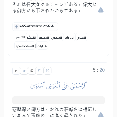
それは偉大なクルアーンである。偉大な
る御方から下されたからである。
ఇతర అనువాదాలు చూడండి.
التفاسير:
الطبري
ابن كثير
السعدي
المختصر
المُيسَّر
|
هدايات
النفحات المكية
5
:
20
ٱلرَّحۡمَٰنُ عَلَى ٱلۡعَرۡشِ ٱسۡتَوَىٰ
慈悲深い御方は、かれの荘厳さに相応し
い高みで玉座の上に高く昇られた。