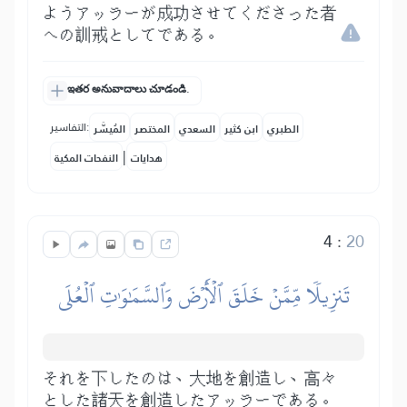
ようアッラーが成功させてくださった者
への訓戒としてである。
ఇతర అనువాదాలు చూడండి.
التفاسير:
الطبري
ابن كثير
السعدي
المختصر
المُيسَّر
|
هدايات
النفحات المكية
4
:
20
تَنزِيلٗا مِّمَّنۡ خَلَقَ ٱلۡأَرۡضَ وَٱلسَّمَٰوَٰتِ ٱلۡعُلَى
それを下したのは、大地を創造し、高々
とした諸天を創造したアッラーである。