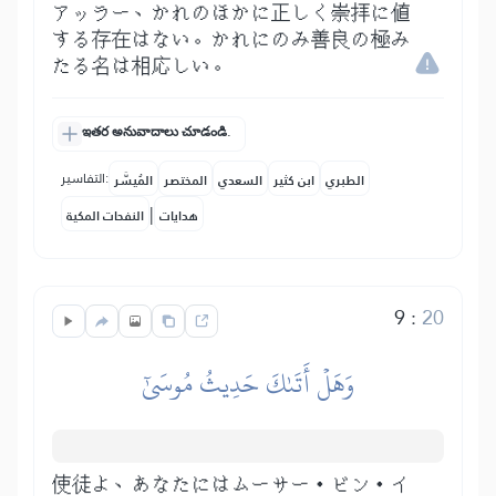
アッラー、かれのほかに正しく崇拝に値
する存在はない。かれにのみ善良の極み
たる名は相応しい。
ఇతర అనువాదాలు చూడండి.
التفاسير:
الطبري
ابن كثير
السعدي
المختصر
المُيسَّر
|
هدايات
النفحات المكية
9
:
20
وَهَلۡ أَتَىٰكَ حَدِيثُ مُوسَىٰٓ
使徒よ、あなたにはムーサー・ビン・イ