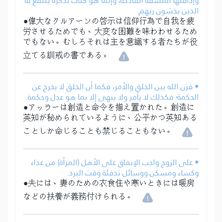
وإذاقتها المشقة الفادحة، وإنما هو كتاب تذكرة ينتفع به
الذين يخشون ربهم.
●偉大なクルアーンの啓示は信仰行為で自我を疲
労させるためでも、大変な困難を味わわせるため
でもない。むしろそれは主を意識する者たちが役
立てる訓戒の書である。
• قَرَن الله بين الخلق والأمر، فكما أن الخلق لا يخرج عن
الحكمة؛ فكذلك لا يأمر ولا ينهى إلا بما هو عدل وحكمة.
●アッラーは創造と命令を揃え置かれた。創造に
英知が秘められているように、公平かつ英知ある
ことしか命じることも禁じることもない。
• على الزوج واجب الإنفاق على الأهل (المرأة) من غذاء
وكساء ومسكن ووسائل تدفئة وقت البرد.
●夫には、妻のための衣食住や寒いときには暖房
などの扶養が義務付けられる。