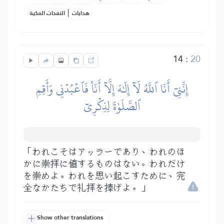
|
هدايات
النفحات المكية
14
:
20
إِنَّنِيٓ أَنَا ٱللَّهُ لَآ إِلَٰهَ إِلَّآ أَنَا۠ فَٱعۡبُدۡنِي وَأَقِمِ
ٱلصَّلَوٰةَ لِذِكۡرِيٓ
「われこそはアッラーであり、われのほ
かに崇拝に値するものはない。われだけ
を崇めよ。われを思い起こすために、完
全なかたちで礼拝を捧げよ。」
Show other translations