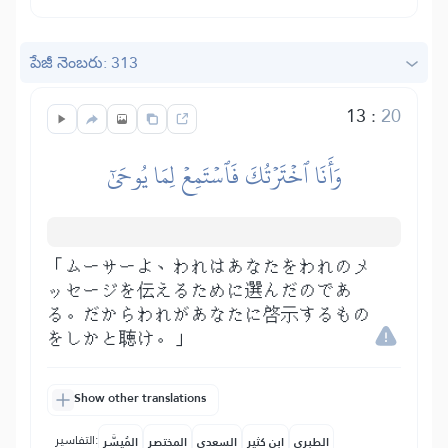
పేజీ నెంబరు: 313
13
:
20
وَأَنَا ٱخۡتَرۡتُكَ فَٱسۡتَمِعۡ لِمَا يُوحَىٰٓ
「ムーサーよ、われはあなたをわれのメ
ッセージを伝えるために選んだのであ
る。だからわれがあなたに啓示するもの
をしかと聴け。」
Show other translations
التفاسير:
الطبري
ابن كثير
السعدي
المختصر
المُيسَّر