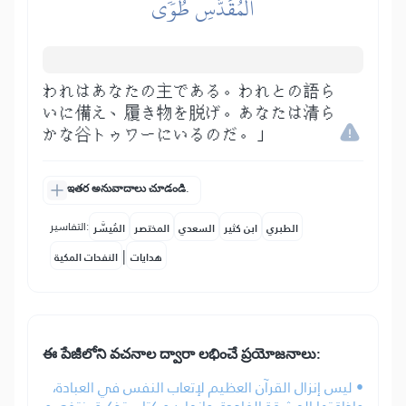
ٱلۡمُقَدَّسِ طُوٗى
われはあなたの主である。われとの語ら
いに備え、履き物を脱げ。あなたは清ら
かな谷トゥワーにいるのだ。」
ఇతర అనువాదాలు చూడండి.
التفاسير:
الطبري
ابن كثير
السعدي
المختصر
المُيسَّر
|
هدايات
النفحات المكية
ఈ పేజీలోని వచనాల ద్వారా లభించే ప్రయోజనాలు:
• ليس إنزال القرآن العظيم لإتعاب النفس في العبادة،