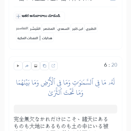
ఇతర అనువాదాలు చూడండి.
التفاسير:
الطبري
ابن كثير
السعدي
المختصر
المُيسَّر
|
هدايات
النفحات المكية
6
:
20
لَهُۥ مَا فِي ٱلسَّمَٰوَٰتِ وَمَا فِي ٱلۡأَرۡضِ وَمَا بَيۡنَهُمَا
وَمَا تَحۡتَ ٱلثَّرَىٰ
完全無欠なかれだけにこそ、諸天にある
ものも大地にあるものも土の中にいる被