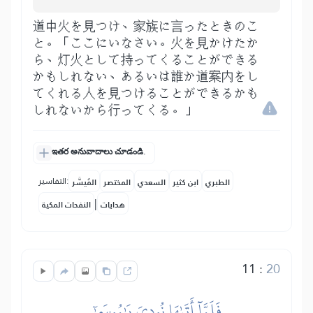
道中火を見つけ、家族に言ったときのこ
と。「ここにいなさい。火を見かけたか
ら、灯火として持ってくることができる
かもしれない、あるいは誰か道案内をし
てくれる人を見つけることができるかも
しれないから行ってくる。」
ఇతర అనువాదాలు చూడండి.
التفاسير:
الطبري
ابن كثير
السعدي
المختصر
المُيسَّر
|
هدايات
النفحات المكية
11
:
20
فَلَمَّآ أَتَىٰهَا نُودِيَ يَٰمُوسَىٰٓ