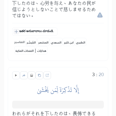
下したのは、心労を与え、あなたの民が
信じようとしないことで悲しませるため
ではない。
ఇతర అనువాదాలు చూడండి.
التفاسير:
الطبري
ابن كثير
السعدي
المختصر
المُيسَّر
|
هدايات
النفحات المكية
3
:
20
إِلَّا تَذۡكِرَةٗ لِّمَن يَخۡشَىٰ
われらがそれを下したのは、畏怖できる