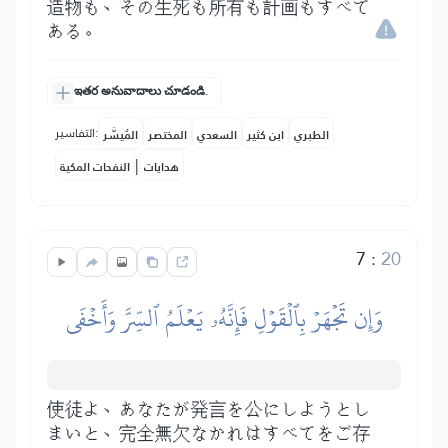
造物も、その生死も所有も計画もすべて
ある。
ఇతర అనువాదాలు చూడండి.
التفاسير:
الطبري
ابن كثير
السعدي
المختصر
المُيسَّر
|
هدايات
النفحات المكية
7
:
20
وَإِن تَجۡهَرۡ بِٱلۡقَوۡلِ فَإِنَّهُۥ يَعۡلَمُ ٱلسِّرَّ وَأَخۡفَى
使徒よ、あなたが発言を公にしようとし
まいと、完全無欠なかれはすべてをご存