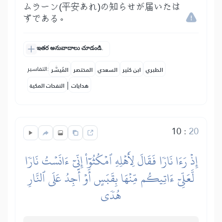
ムラーン(平安あれ)の知らせが届いたは
ずである。
ఇతర అనువాదాలు చూడండి.
التفاسير:
الطبري
ابن كثير
السعدي
المختصر
المُيسَّر
|
هدايات
النفحات المكية
10
:
20
إِذۡ رَءَا نَارٗا فَقَالَ لِأَهۡلِهِ ٱمۡكُثُوٓاْ إِنِّيٓ ءَانَسۡتُ نَارٗا
لَّعَلِّيٓ ءَاتِيكُم مِّنۡهَا بِقَبَسٍ أَوۡ أَجِدُ عَلَى ٱلنَّارِ
هُدٗى