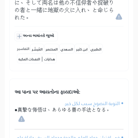
に、そして両名は他の不信仰者や掟破り
の者と一緒に地獄の火に入れ、と命じら
れた。
અન્ય ભાષાંતરો જુઓ
التفاسير:
الطبري
ابن كثير
السعدي
المختصر
المُيسَّر
|
هدايات
النفحات المكية
આ પાના પર આયતોના ફાયદાઓ:
• التوبة النصوح سبب لكل خير.
●真摯な悔悟は、あらゆる善の手法となる。
• في اقتران جهاد العلم والحجة وجهاد السيف دلالة على