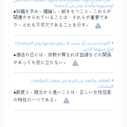
أهميتهما وأنه لا غنى عن أحدهما.
●知識を求め、議論し、剣をもつこと、これらが
関連させられていることは、それらが重要であ
り、どれも不可欠であることを示す。
• القرابة بسبب أو نسب لا تنفع صاحبها يوم القيامة إذا
فرّق بينهما الدين.
●復活の日には、宗教が異なれば血縁などの関係
があっても役に立たない。
• العفاف والبعد عن الريبة من صفات المؤمنات
الصالحات.
●節度と、疑念から遠いことは、正しい女性信者
の特性の一つである。