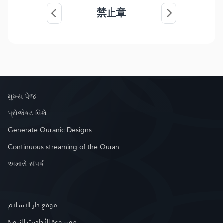
禁止章
મુખ્ય પેજ
પ્રોજેકટ વિશે
Generate Quranic Designs
Continuous streaming of the Quran
અમારો સંપર્ક
موقع دار الإسلام
موسوعة الأحاديث النبوية