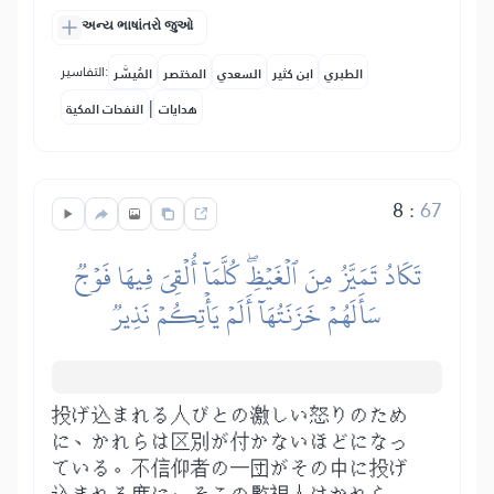
અન્ય ભાષાંતરો જુઓ
التفاسير:
الطبري
ابن كثير
السعدي
المختصر
المُيسَّر
|
هدايات
النفحات المكية
8
:
67
تَكَادُ تَمَيَّزُ مِنَ ٱلۡغَيۡظِۖ كُلَّمَآ أُلۡقِيَ فِيهَا فَوۡجٞ
سَأَلَهُمۡ خَزَنَتُهَآ أَلَمۡ يَأۡتِكُمۡ نَذِيرٞ
投げ込まれる人びとの激しい怒りのため
に、かれらは区別が付かないほどになっ
ている。不信仰者の一団がその中に投げ