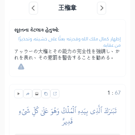
王権章
સૂરતના કેટલાક હેતુઓ:
إظهار كمال ملك الله وقدرته؛ بعثًا على خشيته، وتحذيرًا
من عقابه.
アッラーの大権とその能力の完全性を強調し、か
れを畏れ、その懲罰を警告することを勧める。
1
:
67
تَبَٰرَكَ ٱلَّذِي بِيَدِهِ ٱلۡمُلۡكُ وَهُوَ عَلَىٰ كُلِّ شَيۡءٖ
قَدِيرٌ