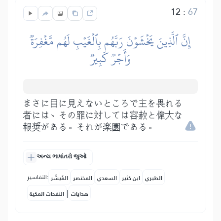
12
:
67
إِنَّ ٱلَّذِينَ يَخۡشَوۡنَ رَبَّهُم بِٱلۡغَيۡبِ لَهُم مَّغۡفِرَةٞ
وَأَجۡرٞ كَبِيرٞ
まさに目に見えないところで主を畏れる
者には、その罪に対しては容赦と偉大な
報奨がある。それが楽園である。
અન્ય ભાષાંતરો જુઓ
التفاسير:
الطبري
ابن كثير
السعدي
المختصر
المُيسَّر
|
هدايات
النفحات المكية