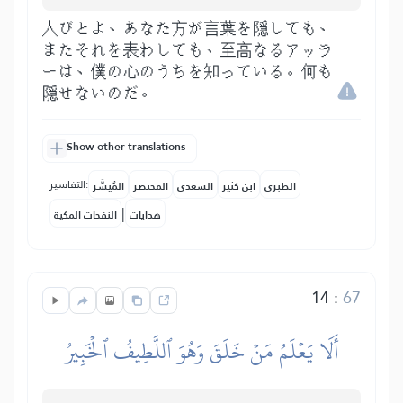
人びとよ、あなた方が言葉を隠しても、
またそれを表わしても、至高なるアッラ
ーは、僕の心のうちを知っている。何も
隠せないのだ。
Show other translations
التفاسير:
الطبري
ابن كثير
السعدي
المختصر
المُيسَّر
|
هدايات
النفحات المكية
14
:
67
أَلَا يَعۡلَمُ مَنۡ خَلَقَ وَهُوَ ٱللَّطِيفُ ٱلۡخَبِيرُ