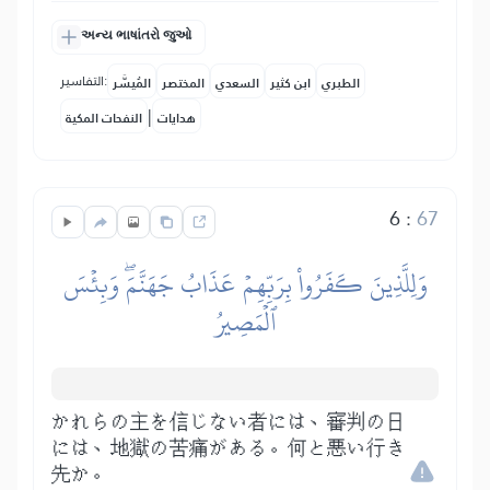
અન્ય ભાષાંતરો જુઓ
التفاسير:
الطبري
ابن كثير
السعدي
المختصر
المُيسَّر
|
هدايات
النفحات المكية
6
:
67
وَلِلَّذِينَ كَفَرُواْ بِرَبِّهِمۡ عَذَابُ جَهَنَّمَۖ وَبِئۡسَ
ٱلۡمَصِيرُ
かれらの主を信じない者には、審判の日
には、地獄の苦痛がある。何と悪い行き
先か。