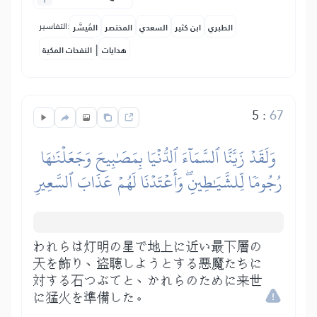
التفاسير:
الطبري
ابن كثير
السعدي
المختصر
المُيسَّر
|
هدايات
النفحات المكية
5
:
67
وَلَقَدۡ زَيَّنَّا ٱلسَّمَآءَ ٱلدُّنۡيَا بِمَصَٰبِيحَ وَجَعَلۡنَٰهَا
رُجُومٗا لِّلشَّيَٰطِينِۖ وَأَعۡتَدۡنَا لَهُمۡ عَذَابَ ٱلسَّعِيرِ
われらは灯明の星で地上に近い最下層の
天を飾り、盗聴しようとする悪魔たちに
対する石つぶてと、かれらのために来世
に猛火を準備した。