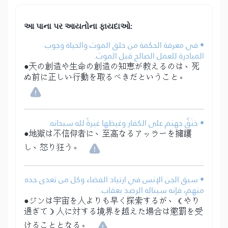
આ પાના પર આયતોના ફાયદાઓ:
• في معرفة الحكمة من خلق الموت والحياة وجوب
المبادرة للعمل الصالح قبل الموت.
●天の創造や生命の創造の知恵が教えるのは、死
ぬ前に正しい行動を取るべきだということ。
• حَنَقُ جهنم على الكفار وغيظها غيرةً لله سبحانه.
●地獄は不信仰者に、至高なるアッラーを擁護
し、怒り狂う。
• سبق الجن الإنس في ارتياد الفضاء وكل من تعدى حده
منهم، فإنه سيناله الرصد بعقاب.
●ジンは宇宙を人よりも早く探索するが、（やり
過ぎて）人に対する境界を越えた場合は懲罰を受
けることとなる。