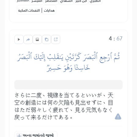
التفاسير:
الطبري
ابن كثير
السعدي
المختصر
المُيسَّر
|
هدايات
النفحات المكية
4
:
67
ثُمَّ ٱرۡجِعِ ٱلۡبَصَرَ كَرَّتَيۡنِ يَنقَلِبۡ إِلَيۡكَ ٱلۡبَصَرُ
خَاسِئٗا وَهُوَ حَسِيرٞ
さらに二度、視線を当てるといいが、天
空の創造には何の欠陥も見出せずに、目
はただ弱々しく疲れて、見る元気もなく
戻って来るだけである。
અન્ય ભાષાંતરો જુઓ