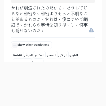
かれが創造されたのだから、どうして知
らない秘密や、秘密よりもっと不明なこ
とがあるものか。かれは、僕について繊
細で、かれらの事情を知り尽くし、何事
も隠せないのだ。
Show other translations
التفاسير:
الطبري
ابن كثير
السعدي
المختصر
المُيسَّر
|
هدايات
النفحات المكية
15
:
67
هُوَ ٱلَّذِي جَعَلَ لَكُمُ ٱلۡأَرۡضَ ذَلُولٗا فَٱمۡشُواْ فِي