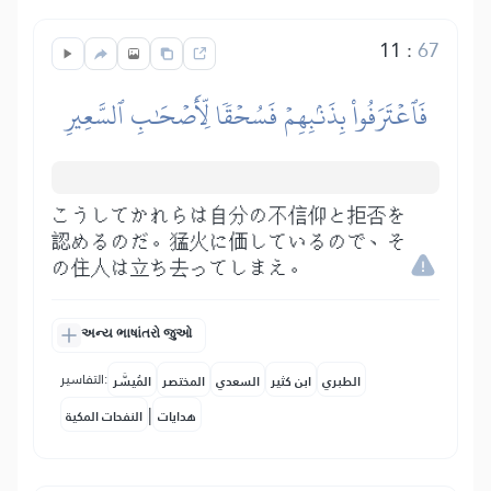
11
:
67
فَٱعۡتَرَفُواْ بِذَنۢبِهِمۡ فَسُحۡقٗا لِّأَصۡحَٰبِ ٱلسَّعِيرِ
こうしてかれらは自分の不信仰と拒否を
認めるのだ。猛火に価しているので、そ
の住人は立ち去ってしまえ。
અન્ય ભાષાંતરો જુઓ
التفاسير:
الطبري
ابن كثير
السعدي
المختصر
المُيسَّر
|
هدايات
النفحات المكية