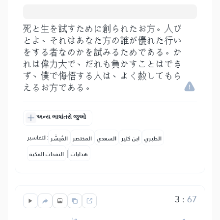
死と生を試すために創られたお方。人び
とよ、それはあなた方の誰が優れた行い
をする者なのかを試みるためである。か
れは偉力大で、だれも負かすことはでき
ず、僕で悔悟する人は、よく赦してもら
えるお方である。
અન્ય ભાષાંતરો જુઓ
التفاسير:
الطبري
ابن كثير
السعدي
المختصر
المُيسَّر
|
هدايات
النفحات المكية
3
:
67