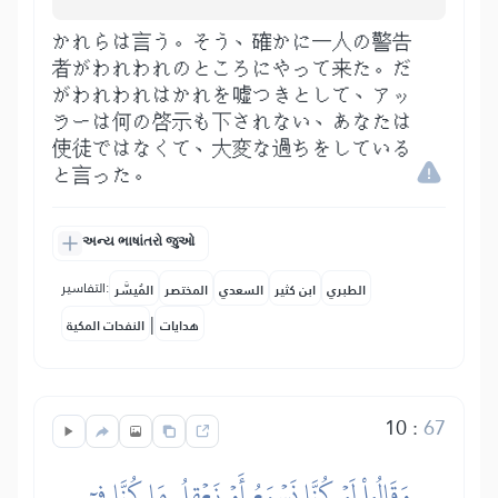
かれらは言う。そう、確かに一人の警告
者がわれわれのところにやって来た。だ
がわれわれはかれを嘘つきとして、アッ
ラーは何の啓示も下されない、あなたは
使徒ではなくて、大変な過ちをしている
と言った。
અન્ય ભાષાંતરો જુઓ
التفاسير:
الطبري
ابن كثير
السعدي
المختصر
المُيسَّر
|
هدايات
النفحات المكية
10
:
67
وَقَالُواْ لَوۡ كُنَّا نَسۡمَعُ أَوۡ نَعۡقِلُ مَا كُنَّا فِيٓ