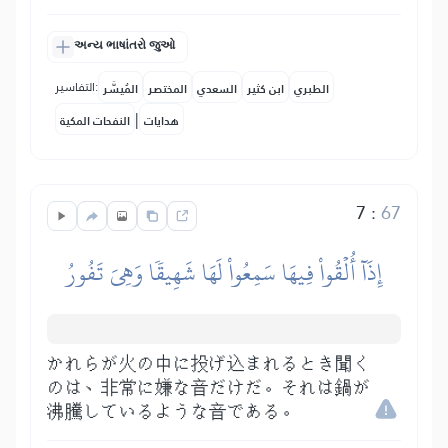
અન્ય ભાષાંતરો જુઓ
التفاسير:
الطبري
ابن كثير
السعدي
المختصر
المُيسَّر
|
هدايات
النفحات المكية
7
:
67
إِذَآ أُلۡقُواْ فِيهَا سَمِعُواْ لَهَا شَهِيقٗا وَهِيَ تَفُورُ
かれらが火の中に投げ込まれるとき聞く
のは、非常に嫌な音だけだ。それは鍋が
沸騰しているような音である。