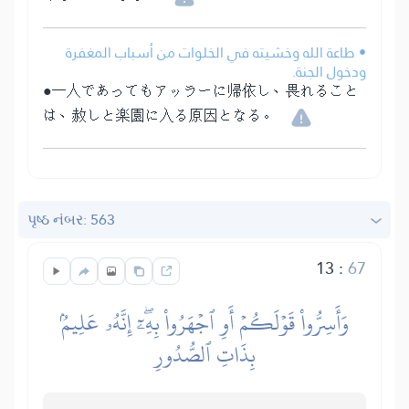
• طاعة الله وخشيته في الخلوات من أسباب المغفرة
ودخول الجنة.
●一人であってもアッラーに帰依し、畏れること
は、赦しと楽園に入る原因となる。
પૃષ્ઠ નંબર: 563
13
:
67
وَأَسِرُّواْ قَوۡلَكُمۡ أَوِ ٱجۡهَرُواْ بِهِۦٓۖ إِنَّهُۥ عَلِيمُۢ
بِذَاتِ ٱلصُّدُورِ