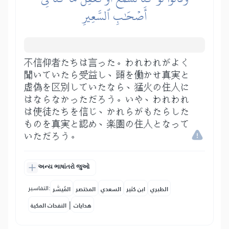
أَصۡحَٰبِ ٱلسَّعِيرِ
不信仰者たちは言った。われわれがよく
聞いていたら受益し、頭を働かせ真実と
虚偽を区別していたなら、猛火の住人に
はならなかっただろう。いや、われわれ
は使徒たちを信じ、かれらがもたらした
ものを真実と認め、楽園の住人となって
いただろう。
અન્ય ભાષાંતરો જુઓ
التفاسير:
الطبري
ابن كثير
السعدي
المختصر
المُيسَّر
|
هدايات
النفحات المكية