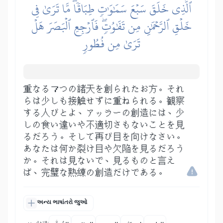
ٱلَّذِي خَلَقَ سَبۡعَ سَمَٰوَٰتٖ طِبَاقٗاۖ مَّا تَرَىٰ فِي
خَلۡقِ ٱلرَّحۡمَٰنِ مِن تَفَٰوُتٖۖ فَٱرۡجِعِ ٱلۡبَصَرَ هَلۡ
تَرَىٰ مِن فُطُورٖ
重なる７つの諸天を創られたお方。それ
らは少しも接触せずに重ねられる。観察
する人びとよ、アッラーの創造には、少
しの食い違いや不適切さもないことを見
るだろう。そして再び目を向けなさい。
あなたは何か裂け目や欠陥を見るだろう
か。それは見ないで、見るものと言え
ば、完璧な熟練の創造だけである。
અન્ય ભાષાંતરો જુઓ