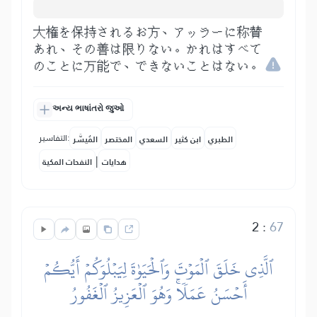
大権を保持されるお方、アッラーに称賛
あれ、その善は限りない。かれはすべて
のことに万能で、できないことはない。
અન્ય ભાષાંતરો જુઓ
التفاسير:
الطبري
ابن كثير
السعدي
المختصر
المُيسَّر
|
هدايات
النفحات المكية
2
:
67
ٱلَّذِي خَلَقَ ٱلۡمَوۡتَ وَٱلۡحَيَوٰةَ لِيَبۡلُوَكُمۡ أَيُّكُمۡ
أَحۡسَنُ عَمَلٗاۚ وَهُوَ ٱلۡعَزِيزُ ٱلۡغَفُورُ