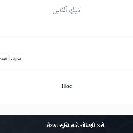
مَلِكِ ٱلنَّاسِ
|
هدايات
النفح
Нос
મેઇલ સૂચિ માટે નોંધણી કરો