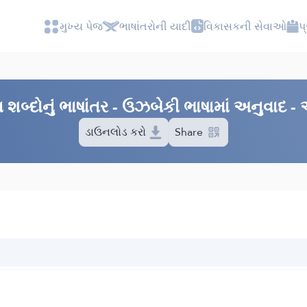
મુખ્ય પેજ
ભાષાંતરોની યાદી
વિકાસકની સેવાઓ
પ
્દોનું ભાષાંતર - ઉઝબેકી ભાષામાં અનુવાદ - 
ડાઉનલોડ કરો
Share