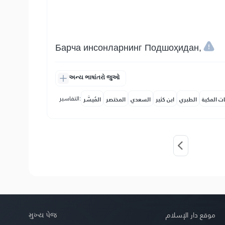
Барча инсонларнинг Подшоҳидан,
અન્ય ભાષાંતરો જુઓ
التفاسير:
ات المكية
الطبري
ابن كثير
السعدي
المختصر
المُيسَّر
મુખ્ય પેજ
موقع دار الإسلام