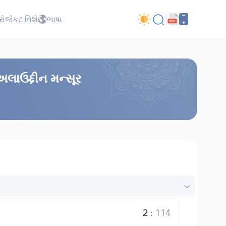
્રોજેકટ વિશે
ભાષા
અલાઉદ્દીન મન્સૂર
2
:
114