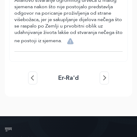
Allahovo stvaranje ogromnog drveća iz malog
sjemena nakon što nije postojalo predstavlja
odgovor na poricanje proživljenja od strane
višebožaca, jer je sakupljanje dijelova nečega što
se raspalo po Zemlji u prvobitni oblik uz
udahnjivanje života lakše od stvaranja nečega što
ne postoji iz sjemena.
Er-Ra'd
मुख्य