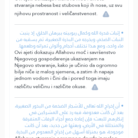
stvaranja nebesa bez stubova koji ih nose, uz svu
njihovu prostranost i veličanstvenost.
• إثبات قدرة الله وكمال ربوبيته ببرهان الخلق، إذ ينبت
النبات الضخم، ويخرجه من البذرة الصغيرة، ثم يسقيه من
ماء واحد، ومع هذا تختلف أحجام وألوان ثمراته وطعمها.
Ovi ajeti dokazuju Allahovu moć i savršenstvo
Njegovog gospodarenja ukazivanjem na
Njegovo stvaranje, kako je učinio da ogromno
bilje niče iz malog sjemena, a zatim ih napaja
jednom vodom i čini da i pored toga imaju
različitu veličinu i različite okuse.
• أن إخراج الله تعالى للأشجار الضخمة من البذور الصغيرة،
بعد أن كانت معدومة، فيه رد على المشركين في
إنكارهم للبعث؛ فإن إعادة جمع أجزاء الرفات المتفرقة
والمتحللة في الأرض، وبعثها من جديد، بعد أن كانت
موجودة، هو بمنزلة أسهل من إخراج المعدوم من البذرة.