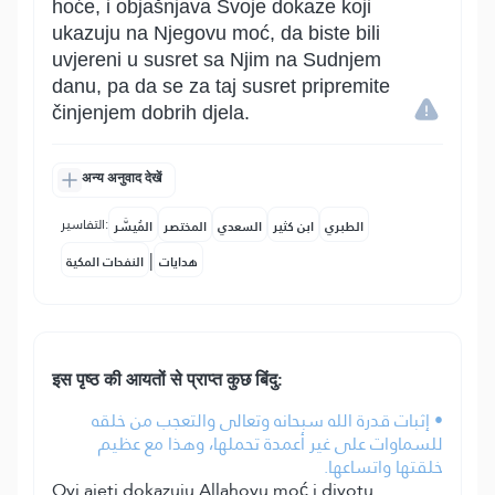
hoće, i objašnjava Svoje dokaze koji
ukazuju na Njegovu moć, da biste bili
uvjereni u susret sa Njim na Sudnjem
danu, pa da se za taj susret pripremite
činjenjem dobrih djela.
अन्य अनुवाद देखें
التفاسير:
الطبري
ابن كثير
السعدي
المختصر
المُيسَّر
|
هدايات
النفحات المكية
इस पृष्ठ की आयतों से प्राप्त कुछ बिंदु:
• إثبات قدرة الله سبحانه وتعالى والتعجب من خلقه
للسماوات على غير أعمدة تحملها، وهذا مع عظيم
خلقتها واتساعها.
Ovi ajeti dokazuju Allahovu moć i divotu