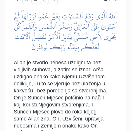
ٱللَّهُ ٱلَّذِي رَفَعَ ٱلسَّمَٰوَٰتِ بِغَيۡرِ عَمَدٖ تَرَوۡنَهَاۖ ثُمَّ
ٱسۡتَوَىٰ عَلَى ٱلۡعَرۡشِۖ وَسَخَّرَ ٱلشَّمۡسَ وَٱلۡقَمَرَۖ كُلّٞ
يَجۡرِي لِأَجَلٖ مُّسَمّٗىۚ يُدَبِّرُ ٱلۡأَمۡرَ يُفَصِّلُ ٱلۡأٓيَٰتِ
لَعَلَّكُم بِلِقَآءِ رَبِّكُمۡ تُوقِنُونَ
Allah je stvorio nebesa uzdignuta bez
vidljivih stubova, a zatim se iznad Arša
uzdigao onako kako Njemu Uzvišenom
dolikuje, i u to se vjeruje bez ulaženja u
kakvoću i bez poređenja sa stvorenjima.
On je Sunce i Mjesec potčinio na način
koji koristi Njegovim stvorenjima. I
Sunce i Mjesec plove do roka kojeg
samo Allah zna. On, Uzvišeni, upravlja
nebesima i Zemljom onako kako On