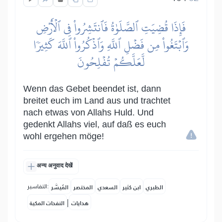
فَإِذَا قُضِيَتِ ٱلصَّلَوٰةُ فَٱنتَشِرُواْ فِي ٱلۡأَرۡضِ
وَٱبۡتَغُواْ مِن فَضۡلِ ٱللَّهِ وَٱذۡكُرُواْ ٱللَّهَ كَثِيرٗا
لَّعَلَّكُمۡ تُفۡلِحُونَ
Wenn das Gebet beendet ist, dann
breitet euch im Land aus und trachtet
nach etwas von Allahs Huld. Und
gedenkt Allahs viel, auf daß es euch
wohl ergehen möge!
अन्य अनुवाद देखें
التفاسير:
الطبري
ابن كثير
السعدي
المختصر
المُيسَّر
|
هدايات
النفحات المكية