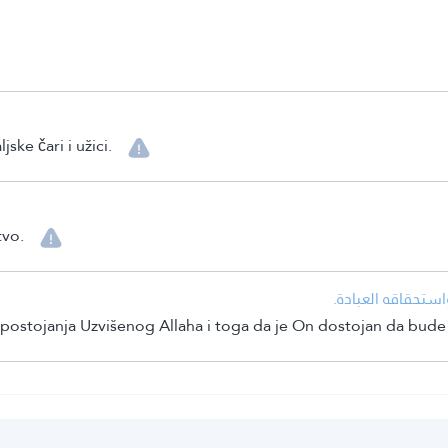
e čari i užici.
tvo.
• ستحقاقه العبادة
a postojanja Uzvišenog Allaha i toga da je On dostojan da bud