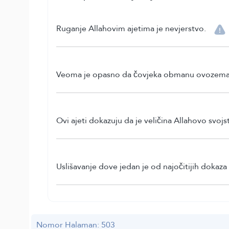
Ruganje Allahovim ajetima je nevjerstvo.
Veoma je opasno da čovjeka obmanu ovozemaljsk
Ovi ajeti dokazuju da je veličina Allahovo svojs
Uslišavanje dove jedan je od najočitijih dokaz
Nomor Halaman: 503