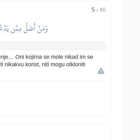
5
:
46
وَمَنۡ أَضَلُّ مِمَّن يَدۡعُو
amenje… Oni kojima se mole nikad im se
 nikakvu korist, niti mogu otkloniti