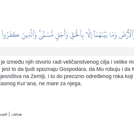
ۡأَرۡضَ وَمَا بَيۡنَهُمَآ إِلَّا بِٱلۡحَقِّ وَأَجَلٖ مُّسَمّٗىۚ وَٱلَّذِينَ كَفَرُواْ
je između njih stvorio radi veličanstvenog cilja i velike m
 jest to da ljudi spoznaju Gospodara, da Mu robuju i da
sništva na Zemlji, i to do precizno određenog roka koji 
d časnog Kur’ana, ne mare za njega.
|
هدايات
النفح