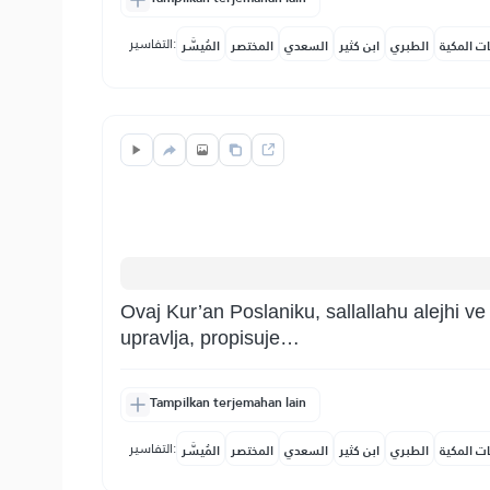
التفاسير:
ات المكية
الطبري
ابن كثير
السعدي
المختصر
المُيسَّر
Ovaj Kur’an Poslaniku, sallallahu alejhi ve
upravlja, propisuje…
Tampilkan terjemahan lain
التفاسير:
ات المكية
الطبري
ابن كثير
السعدي
المختصر
المُيسَّر