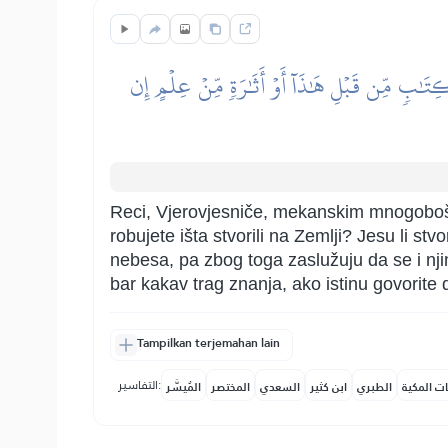
ِتَٰبٖ مِّن قَبۡلِ هَٰذَآ أَوۡ أَثَٰرَةٖ مِّنۡ عِلۡمٍ إِن
Reci, Vjerovjesniče, mekanskim mnogobošci
robujete išta stvorili na Zemlji? Jesu li stvor
nebesa, pa zbog toga zaslužuju da se i njim
bar kakav trag znanja, ako istinu govorite
Tampilkan terjemahan lain
التفاسير:
ات المكية
الطبري
ابن كثير
السعدي
المختصر
المُيسَّر