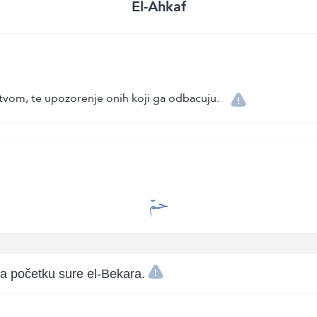
El-Ahkaf
tvom, te upozorenje onih koji ga odbacuju.
حمٓ
a početku sure el-Bekara.