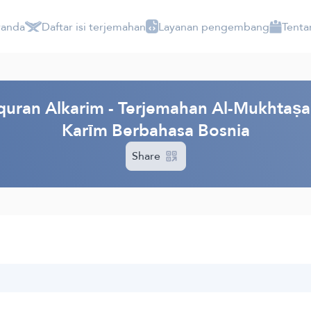
randa
Daftar isi terjemahan
Layanan pengembang
Tenta
ran Alkarim - Terjemahan Al-Mukhtaṣar f
Karīm Berbahasa Bosnia
Share