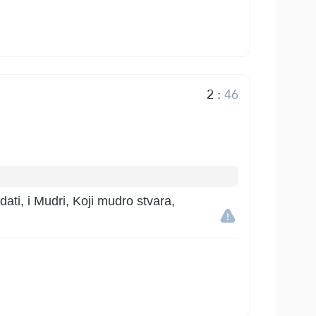
2
:
46
dati, i Mudri, Koji mudro stvara,