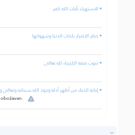
• الاستهزاء بآيات الله كفر.
• خطر الاغترار بلذات الدنيا وشهواتها.
• ثبوت صفة الكبرياء لله تعالى.
إجابة الدعاء من أظهر أدلة وجود الله سبحانه وتعالى وا.
e obožavan.