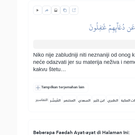
 عَن دُعَآئِهِمۡ غَٰفِلُونَ
Niko nije zabludniji niti neznaniji od ono
neće odazvati jer su materija neživa i nemoć
kakvu štetu…
Tampilkan terjemahan lain
التفاسير:
ات المكية
الطبري
ابن كثير
السعدي
المختصر
المُيسَّر
Beberapa Faedah Ayat-ayat di Halaman Ini: