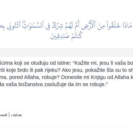
مَاذَا خَلَقُواْ مِنَ ٱلۡأَرۡضِ أَمۡ لَهُمۡ شِرۡكٞ فِي ٱلسَّمَٰوَٰتِۖ ٱئۡتُونِي بِك
كُنتُمۡ صَٰدِقِينَ
ma koji se otuđuju od istine: “Kažite mi, jesu li vaša b
ili koje brdo ili pak rijeku? Ako jesu, pokažite šta su to stvo
a, pored Allaha, robuje? Donesite mi Knjigu od Allaha koj
 da vaša božanstva zaslužuje da im se robuje.”
|
هدايات
النفح