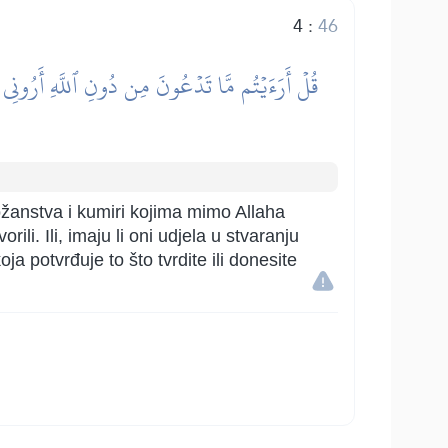
4
:
46
قُلۡ أَرَءَيۡتُم مَّا تَدۡعُونَ مِن دُونِ ٱللَّهِ أَرُونِي 
ožanstva i kumiri kojima mimo Allaha
rili. Ili, imaju li oni udjela u stvaranju
a potvrđuje to što tvrdite ili donesite