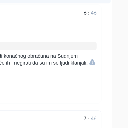
6
:
46
radi konačnog obračuna na Sudnjem
 ih i negirati da su im se ljudi klanjali.
7
:
46