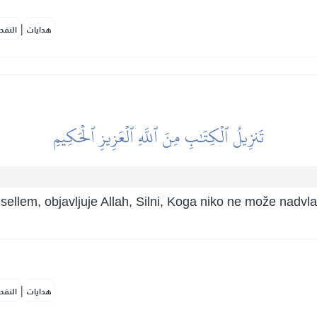
|
هدايات
النفح
تَنزِيلُ ٱلۡكِتَٰبِ مِنَ ٱللَّهِ ٱلۡعَزِيزِ ٱلۡحَكِيمِ
 sellem, objavljuje Allah, Silni, Koga niko ne može nadvla
|
هدايات
النفح