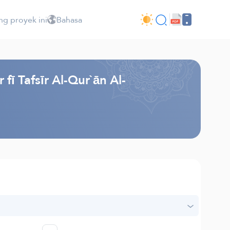
ng proyek ini
Bahasa
ī Tafsīr Al-Qur`ān Al-