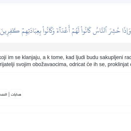
وَإِذَا حُشِرَ ٱلنَّاسُ كَانُواْ لَهُمۡ أَعۡدَآءٗ وَكَانُواْ بِعِبَادَتِهِمۡ كَٰفِرِينَ
i im se klanjaju, a k tome, kad ljudi budu sakupljeni 
jatelji svojim obožavaocima, odricat će ih se, proklinjat će
|
هدايات
النفح