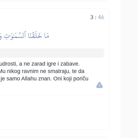
3
:
46
مَا خَلَقۡنَا ٱلسَّمَٰوَٰتِ وَٱل
udrosti, a ne zarad igre i zabave.
 Mu nikog ravnim ne smatraju, te da
je samo Allahu znan. Oni koji poriču