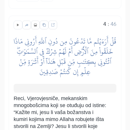
4
:
46
قُلۡ أَرَءَيۡتُم مَّا تَدۡعُونَ مِن دُونِ ٱللَّهِ أَرُونِي مَاذَا
خَلَقُواْ مِنَ ٱلۡأَرۡضِ أَمۡ لَهُمۡ شِرۡكٞ فِي ٱلسَّمَٰوَٰتِۖ
ٱئۡتُونِي بِكِتَٰبٖ مِّن قَبۡلِ هَٰذَآ أَوۡ أَثَٰرَةٖ مِّنۡ
عِلۡمٍ إِن كُنتُمۡ صَٰدِقِينَ
Reci, Vjerovjesniče, mekanskim
mnogobošcima koji se otuđuju od istine:
“Kažite mi, jesu li vaša božanstva i
kumiri kojima mimo Allaha robujete išta
stvorili na Zemlji? Jesu li stvorili koje