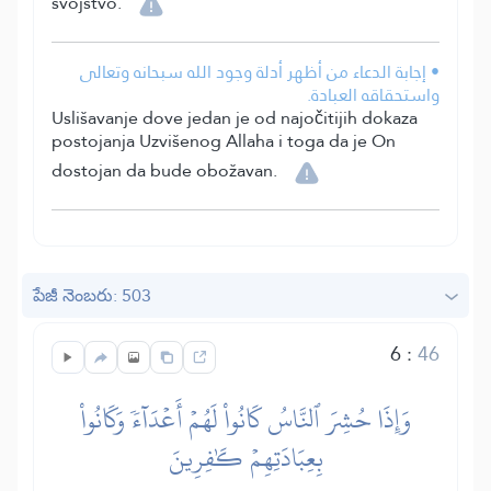
svojstvo.
• إجابة الدعاء من أظهر أدلة وجود الله سبحانه وتعالى
واستحقاقه العبادة.
Uslišavanje dove jedan je od najočitijih dokaza
postojanja Uzvišenog Allaha i toga da je On
dostojan da bude obožavan.
పేజీ నెంబరు: 503
6
:
46
وَإِذَا حُشِرَ ٱلنَّاسُ كَانُواْ لَهُمۡ أَعۡدَآءٗ وَكَانُواْ
بِعِبَادَتِهِمۡ كَٰفِرِينَ