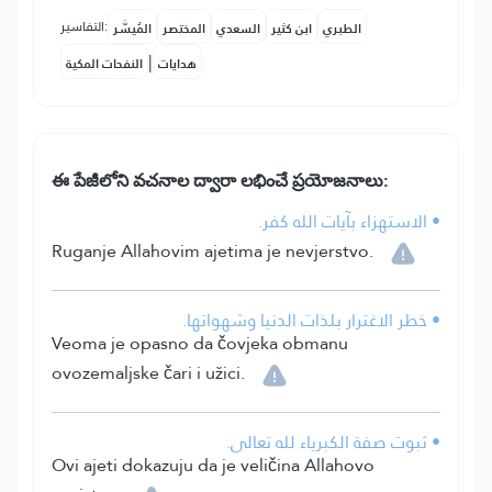
التفاسير:
الطبري
ابن كثير
السعدي
المختصر
المُيسَّر
|
هدايات
النفحات المكية
ఈ పేజీలోని వచనాల ద్వారా లభించే ప్రయోజనాలు:
• الاستهزاء بآيات الله كفر.
Ruganje Allahovim ajetima je nevjerstvo.
• خطر الاغترار بلذات الدنيا وشهواتها.
Veoma je opasno da čovjeka obmanu
ovozemaljske čari i užici.
• ثبوت صفة الكبرياء لله تعالى.
Ovi ajeti dokazuju da je veličina Allahovo