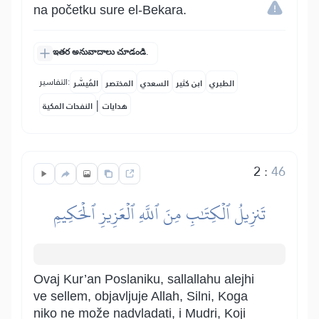
na početku sure el-Bekara.
ఇతర అనువాదాలు చూడండి.
التفاسير:
الطبري
ابن كثير
السعدي
المختصر
المُيسَّر
|
هدايات
النفحات المكية
2
:
46
تَنزِيلُ ٱلۡكِتَٰبِ مِنَ ٱللَّهِ ٱلۡعَزِيزِ ٱلۡحَكِيمِ
Ovaj Kur’an Poslaniku, sallallahu alejhi
ve sellem, objavljuje Allah, Silni, Koga
niko ne može nadvladati, i Mudri, Koji