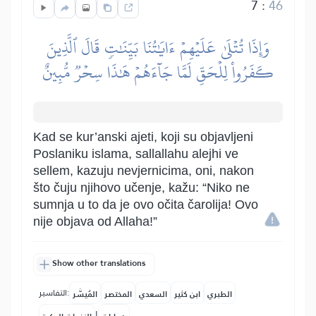
7
:
46
وَإِذَا تُتۡلَىٰ عَلَيۡهِمۡ ءَايَٰتُنَا بَيِّنَٰتٖ قَالَ ٱلَّذِينَ
كَفَرُواْ لِلۡحَقِّ لَمَّا جَآءَهُمۡ هَٰذَا سِحۡرٞ مُّبِينٌ
Kad se kur’anski ajeti, koji su objavljeni
Poslaniku islama, sallallahu alejhi ve
sellem, kazuju nevjernicima, oni, nakon
što čuju njihovo učenje, kažu: “Niko ne
sumnja u to da je ovo očita čarolija! Ovo
nije objava od Allaha!”
Show other translations
التفاسير:
الطبري
ابن كثير
السعدي
المختصر
المُيسَّر
|