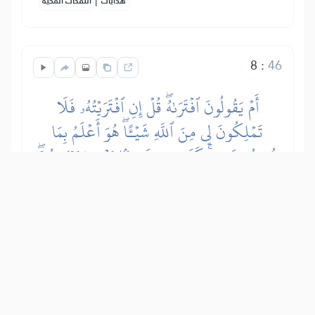
هدايات
النفحات المكية
8
:
46
أَمۡ يَقُولُونَ ٱفۡتَرَىٰهُۖ قُلۡ إِنِ ٱفۡتَرَيۡتُهُۥ فَلَا
تَمۡلِكُونَ لِي مِنَ ٱللَّهِ شَيۡـًٔاۖ هُوَ أَعۡلَمُ بِمَا
تُفِيضُونَ فِيهِۚ كَفَىٰ بِهِۦ شَهِيدَۢا بَيۡنِي وَبَيۡنَكُمۡۖ
وَهُوَ ٱلۡغَفُورُ ٱلرَّحِيمُ
Zar će krivovjerni reći: “Muhammed
izmišlja Kur’an, od sebe ga kazuje, a ne
donosi objavu od Allaha!” Reci im,
Poslaniče islama: “Kad bih izmišljao
Kur’an, vi me ne biste mogli zaštititi od