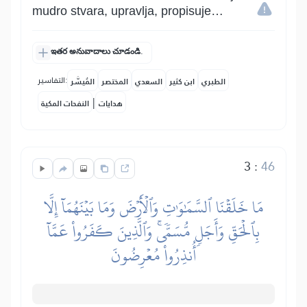
mudro stvara, upravlja, propisuje…
ఇతర అనువాదాలు చూడండి.
التفاسير:
الطبري
ابن كثير
السعدي
المختصر
المُيسَّر
|
هدايات
النفحات المكية
3
:
46
مَا خَلَقۡنَا ٱلسَّمَٰوَٰتِ وَٱلۡأَرۡضَ وَمَا بَيۡنَهُمَآ إِلَّا
بِٱلۡحَقِّ وَأَجَلٖ مُّسَمّٗىۚ وَٱلَّذِينَ كَفَرُواْ عَمَّآ
أُنذِرُواْ مُعۡرِضُونَ