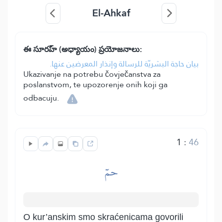
El-Ahkaf
ఈ సూరహ్ (అధ్యాయం) ప్రయోజనాలు:
بيان حاجة البشريّة للرسالة وإنذار المعرضين عنها.
Ukazivanje na potrebu čovječanstva za
poslanstvom, te upozorenje onih koji ga
odbacuju.
1
:
46
حمٓ
O kur’anskim smo skraćenicama govorili