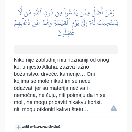
وَمَنۡ أَضَلُّ مِمَّن يَدۡعُواْ مِن دُونِ ٱللَّهِ مَن لَّا
يَسۡتَجِيبُ لَهُۥٓ إِلَىٰ يَوۡمِ ٱلۡقِيَٰمَةِ وَهُمۡ عَن دُعَآئِهِمۡ
غَٰفِلُونَ
Niko nije zabludniji niti neznaniji od onog
ko, umjesto Allaha, zaziva lažno
božanstvo, drveće, kamenje… Oni
kojima se mole nikad im se neće
odazvati jer su materija neživa i
nemoćna, ne čuju, niti poimaju da ih se
moli, ne mogu pribaviti nikakvu korist,
niti mogu otkloniti kakvu štetu…
ఇతర అనువాదాలు చూడండి.