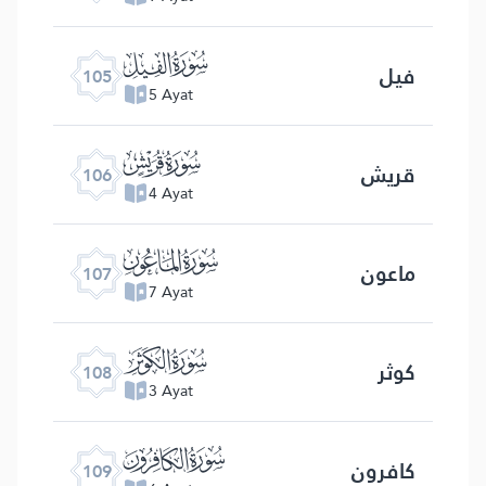
ﰖ
فیل
105
5 Ayat
ﰗ
قریش
106
4 Ayat
ﰘ
ماعون
107
7 Ayat
ﰙ
کوثر
108
3 Ayat
ﰚ
کافرون
109