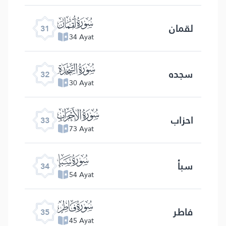
ﮫ
لقمان
31
34 Ayat
ﮬ
سجده
32
30 Ayat
ﮭ
احزاب
33
73 Ayat
ﮮ
سبأ
34
54 Ayat
ﮯ
فاطر
35
45 Ayat