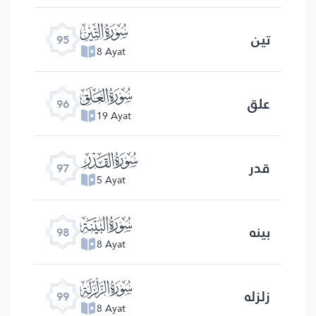
ﰌ
تین
95
8 Ayat
ﰍ
علق
96
19 Ayat
ﰎ
قدر
97
5 Ayat
ﰏ
بینه
98
8 Ayat
ﰐ
زلزله
99
8 Ayat