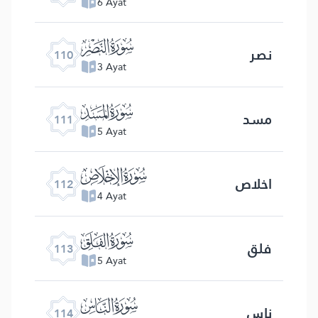
6 Ayat
ﰛ
نصر
110
3 Ayat
ﰜ
مسد
111
5 Ayat
ﰝ
اخلاص
112
4 Ayat
ﰞ
فلق
113
5 Ayat
ﰟ
ناس
114