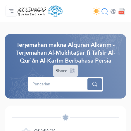
Beranda
Daftar isi terjemahan
Audio
Layanan pengembang - API
Tentang proyek ini
Hubungi kami
Bahasa
Browse Old Version
Terjemahan makna Alquran Alkarim -
Terjemahan Al-Mukhtaṣar fī Tafsīr Al-
Qur`ān Al-Karīm Berbahasa Persia
Share