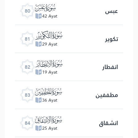
ﯽ
عبس
80
42 Ayat
ﯾ
تکویر
81
29 Ayat
ﯿ
انفطار
82
19 Ayat
ﰀ
مطففین
83
36 Ayat
ﰁ
انشقاق
84
25 Ayat