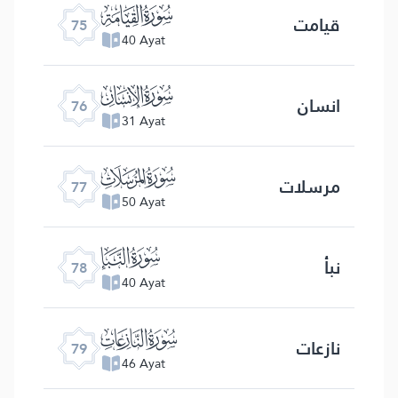
ﯸ
قیامت
75
40 Ayat
ﯹ
انسان
76
31 Ayat
ﯺ
مرسلات
77
50 Ayat
ﯻ
نبأ
78
40 Ayat
ﯼ
نازعات
79
46 Ayat