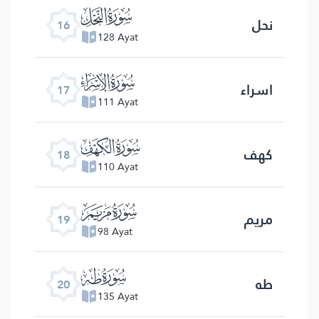
ﮜ
نحل
16
128 Ayat
ﮝ
اسراء
17
111 Ayat
ﮞ
کهف
18
110 Ayat
ﮟ
مریم
19
98 Ayat
ﮠ
طه
20
135 Ayat