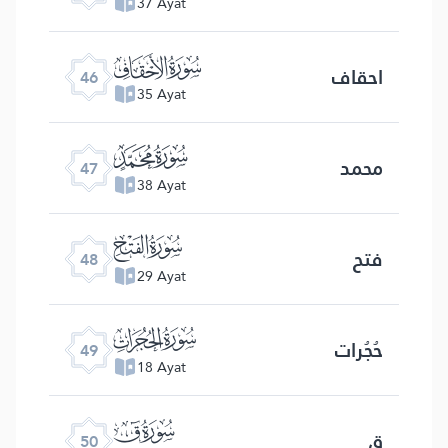
37 Ayat
ﯛ
احقاف
46
35 Ayat
ﯜ
محمد
47
38 Ayat
ﯝ
فتح
48
29 Ayat
ﯞ
حُجُرات
49
18 Ayat
ﯟ
ق
50