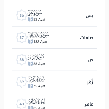
ﮰ
یس
36
83 Ayat
ﮱ
صافات
37
182 Ayat
ﯓ
ص
38
88 Ayat
ﯔ
زُمَر
39
75 Ayat
ﯕ
غافر
40
85 Ayat