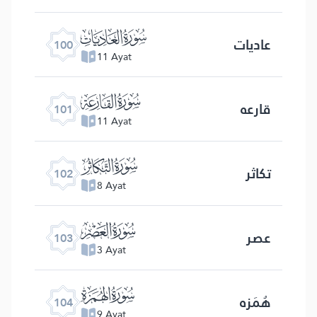
ﰑ
عادیات
100
11 Ayat
ﰒ
قارعه
101
11 Ayat
ﰓ
تکاثر
102
8 Ayat
ﰔ
عصر
103
3 Ayat
ﰕ
هُمَزه
104
9 Ayat