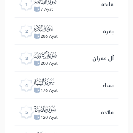
ﮍ
فاتحه
1
7 Ayat
ﮎ
بقره
2
286 Ayat
ﮏ
آل عمران
3
200 Ayat
ﮐ
نساء
4
176 Ayat
ﮑ
مائده
5
120 Ayat