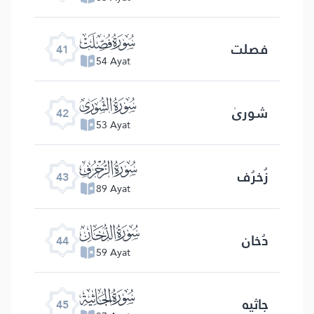
ﯖ
فصلت
41
54 Ayat
ﯗ
شوریٰ
42
53 Ayat
ﯘ
زُخرُف
43
89 Ayat
ﯙ
دُخان
44
59 Ayat
ﯚ
جاثیه
45