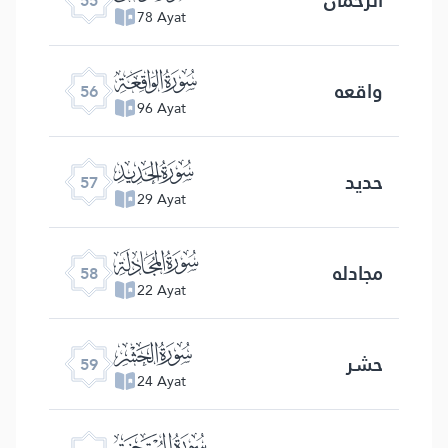
55
78 Ayat
ﯥ
واقعه
56
96 Ayat
ﯦ
حدید
57
29 Ayat
ﯧ
مجادله
58
22 Ayat
ﯨ
حشر
59
24 Ayat
ﯩ