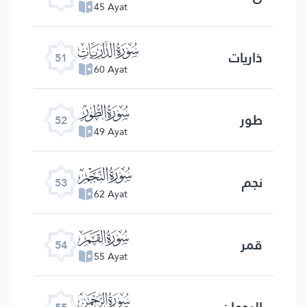
45 Ayat
ﯠ
ذاریات
51
60 Ayat
ﯡ
طور
52
49 Ayat
ﯢ
نجم
53
62 Ayat
ﯣ
قمر
54
55 Ayat
ﯤ
الرحمان