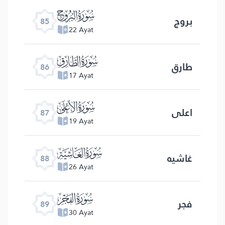
ﰂ
بروج
85
22 Ayat
ﰃ
طارق
86
17 Ayat
ﰄ
اعلی
87
19 Ayat
ﰅ
غاشیه
88
26 Ayat
ﰆ
فجر
89
30 Ayat