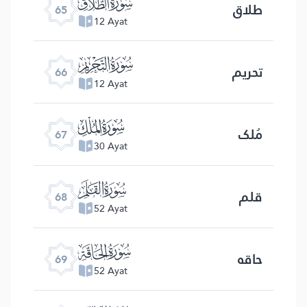
ﯮ
طلاق
65
12 Ayat
ﯯ
تحریم
66
12 Ayat
ﯰ
مُلک
67
30 Ayat
ﯱ
قلم
68
52 Ayat
ﯲ
حاقه
69
52 Ayat