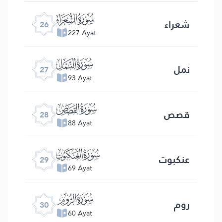
ﮦ
شعراء
26
227 Ayat
ﮧ
نمل
27
93 Ayat
ﮨ
قصص
28
88 Ayat
ﮩ
عنکبوت
29
69 Ayat
ﮪ
روم
30
60 Ayat