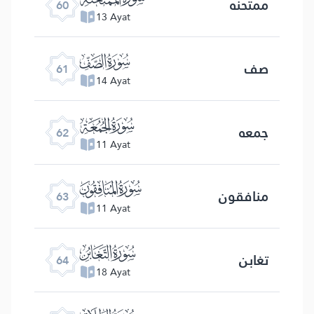
ممتحنه
60
13 Ayat
ﯪ
صف
61
14 Ayat
ﯫ
جمعه
62
11 Ayat
ﯬ
منافقون
63
11 Ayat
ﯭ
تغابن
64
18 Ayat