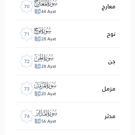
ﯳ
معارج
70
44 Ayat
ﯴ
نوح
71
28 Ayat
ﯵ
جن
72
28 Ayat
ﯶ
مزمل
73
20 Ayat
ﯷ
مدثر
74
56 Ayat