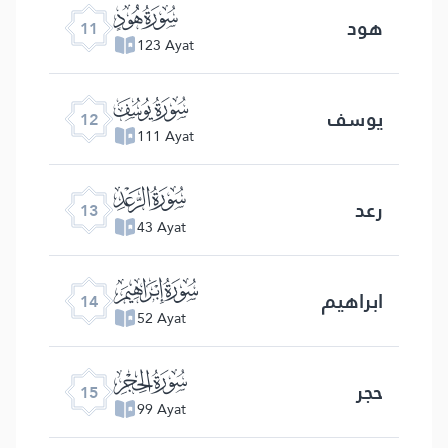
ﮗ
هود
11
123 Ayat
ﮘ
یوسف
12
111 Ayat
ﮙ
رعد
13
43 Ayat
ﮚ
ابراهیم
14
52 Ayat
ﮛ
حجر
15
99 Ayat