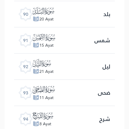
ﰇ
بلد
90
20 Ayat
ﰈ
شمس
91
15 Ayat
ﰉ
لیل
92
21 Ayat
ﰊ
ضحی
93
11 Ayat
ﰋ
شرح
94
8 Ayat