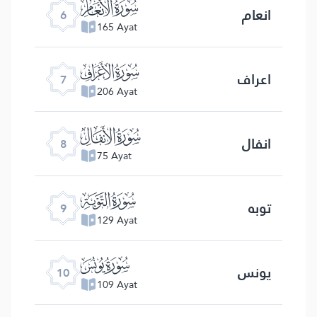
ﮒ
انعام
6
165 Ayat
ﮓ
اعراف
7
206 Ayat
ﮔ
انفال
8
75 Ayat
ﮕ
توبه
9
129 Ayat
ﮖ
یونس
10
109 Ayat