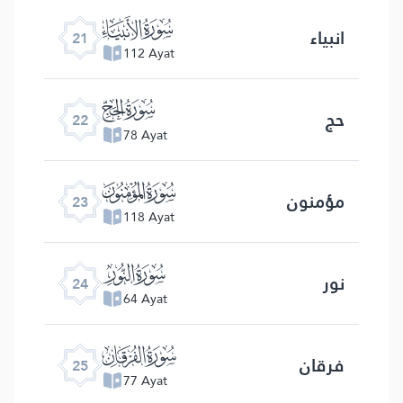
ﮡ
انبیاء
21
112 Ayat
ﮢ
حج
22
78 Ayat
ﮣ
مؤمنون
23
118 Ayat
ﮤ
نور
24
64 Ayat
ﮥ
فرقان
25
77 Ayat