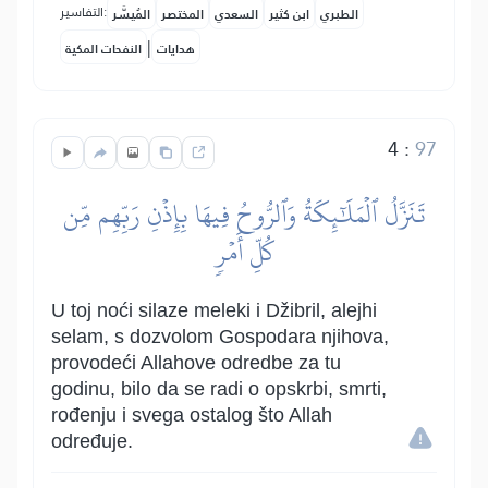
التفاسير:
الطبري
ابن كثير
السعدي
المختصر
المُيسَّر
|
هدايات
النفحات المكية
4
:
97
تَنَزَّلُ ٱلۡمَلَٰٓئِكَةُ وَٱلرُّوحُ فِيهَا بِإِذۡنِ رَبِّهِم مِّن
كُلِّ أَمۡرٖ
U toj noći silaze meleki i Džibril, alejhi
selam, s dozvolom Gospodara njihova,
provodeći Allahove odredbe za tu
godinu, bilo da se radi o opskrbi, smrti,
rođenju i svega ostalog što Allah
određuje.