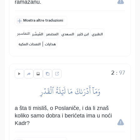
ramazanu.
Mostra altre traduzioni
التفاسير:
الطبري
ابن كثير
السعدي
المختصر
المُيسَّر
|
هدايات
النفحات المكية
2
:
97
وَمَآ أَدۡرَىٰكَ مَا لَيۡلَةُ ٱلۡقَدۡرِ
a šta ti misliš, o Poslaniče, i da li znaš
koliko samo dobra i berićeta ima u noći
Kadr?