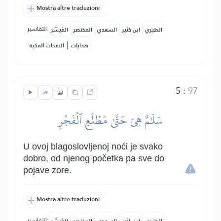
Mostra altre traduzioni
التفاسير:
الطبري
ابن كثير
السعدي
المختصر
المُيسَّر
|
هدايات
النفحات المكية
5
:
97
سَلَٰمٌ هِيَ حَتَّىٰ مَطۡلَعِ ٱلۡفَجۡرِ
U ovoj blagoslovljenoj noći je svako
dobro, od njenog početka pa sve do
pojave zore.
Mostra altre traduzioni
التفاسير: