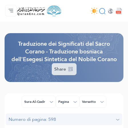
Home
Indice traduzioni
Audio
Servizi per sviluppatori - API
Sul progetto
Contattaci
Lingua
Browse Old Version
Traduzione dei Significati del Sacro
Corano - Traduzione bosniaca
dell'Esegesi Sintetica del Nobile Corano
Share
Sura Al-Qadr
Pagina
Versetto
Numero di pagina: 598