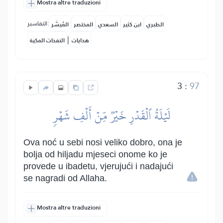
Mostra altre traduzioni
التفاسير:
الطبري
ابن كثير
السعدي
المختصر
المُيسَّر
|
هدايات
النفحات المكية
3
:
97
لَيۡلَةُ ٱلۡقَدۡرِ خَيۡرٞ مِّنۡ أَلۡفِ شَهۡرٖ
Ova noć u sebi nosi veliko dobro, ona je
bolja od hiljadu mjeseci onome ko je
provede u ibadetu, vjerujući i nadajući
se nagradi od Allaha.
Mostra altre traduzioni