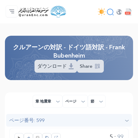
ホーム
対訳の目次
Audio
開発者向け提供サービス - API
事業内容
お問い合わせ
言語
Browse Old Version
クルアーンの対訳 - ドイツ語対訳 - Frank
Bubenheim
ダウンロード
Share
章 地震章
ページ
節
ページ番号: 599
5
:
99