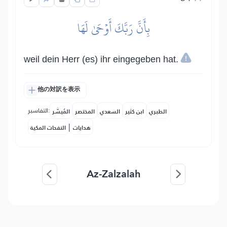
بِأَنَّ رَبَّكَ أَوۡحَىٰ لَهَا
weil dein Herr (es) ihr eingegeben hat.
他の対訳を表示
التفاسير:
الطبري
ابن كثير
السعدي
المختصر
المُيسَّر
|
هدايات
النفحات المكية
Az-Zalzalah