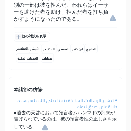
別の一部は彼を拒んだ。われらはイーサ
ーを助けた者を助け、拒んだ者を打ち負
かすようになったのである。
他の対訳を表示
التفاسير:
الطبري
ابن كثير
السعدي
المختصر
المُيسَّر
|
هدايات
النفحات المكية
本諸節の功徳:
• تبشير الرسالات السابقة بنبينا صلى الله عليه وسلم
دلالة على صدق نبوته.
●過去の天啓において預言者ムハンマドの到来が
告げられているのは、彼の預言者性の正しさを示
している。