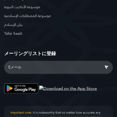
موسوعة الأحاديث النبوية
موسوعة المصطلحات الإسلامية
بيان الإسلام
Tafsir Saadi
メーリングリストに登録
Important note:
It is noteworthy that no matter how accurate any