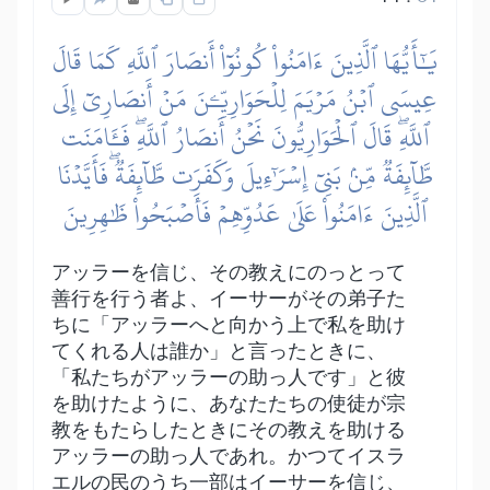
يَٰٓأَيُّهَا ٱلَّذِينَ ءَامَنُواْ كُونُوٓاْ أَنصَارَ ٱللَّهِ كَمَا قَالَ
عِيسَى ٱبۡنُ مَرۡيَمَ لِلۡحَوَارِيِّـۧنَ مَنۡ أَنصَارِيٓ إِلَى
ٱللَّهِۖ قَالَ ٱلۡحَوَارِيُّونَ نَحۡنُ أَنصَارُ ٱللَّهِۖ فَـَٔامَنَت
طَّآئِفَةٞ مِّنۢ بَنِيٓ إِسۡرَٰٓءِيلَ وَكَفَرَت طَّآئِفَةٞۖ فَأَيَّدۡنَا
ٱلَّذِينَ ءَامَنُواْ عَلَىٰ عَدُوِّهِمۡ فَأَصۡبَحُواْ ظَٰهِرِينَ
アッラーを信じ、その教えにのっとって
善行を行う者よ、イーサーがその弟子た
ちに「アッラーへと向かう上で私を助け
てくれる人は誰か」と言ったときに、
「私たちがアッラーの助っ人です」と彼
を助けたように、あなたたちの使徒が宗
教をもたらしたときにその教えを助ける
アッラーの助っ人であれ。かつてイスラ
エルの民のうち一部はイーサーを信じ、