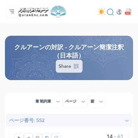
ホーム
対訳の目次
Audio
開発者向け提供サービス - API
事業内容
お問い合わせ
言語
Browse Old Version
クルアーンの対訳 - クルアーン簡潔注釈
（日本語）
Share
章 戦列章
ページ
節
ページ番号: 552
14
:
61