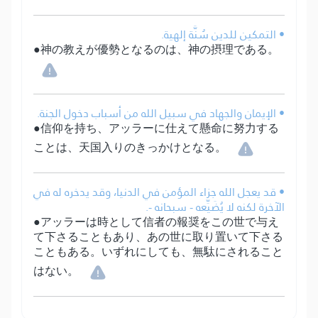
• التمكين للدين سُنَّة إلهية.
●神の教えが優勢となるのは、神の摂理である。
• الإيمان والجهاد في سبيل الله من أسباب دخول الجنة.
●信仰を持ち、アッラーに仕えて懸命に努力する
ことは、天国入りのきっかけとなる。
• قد يعجل الله جزاء المؤمن في الدنيا، وقد يدخره له في
الآخرة لكنه لا يُضَيِّعه - سبحانه -.
●アッラーは時として信者の報奨をこの世で与え
て下さることもあり、あの世に取り置いて下さる
こともある。いずれにしても、無駄にされること
はない。