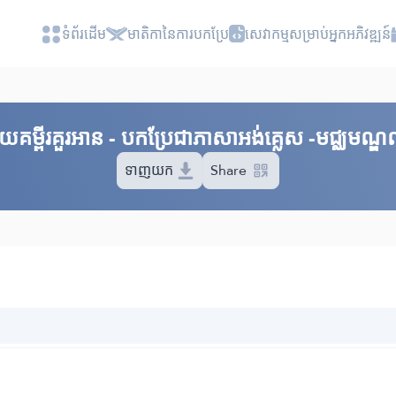
ទំព័រ​ដេីម
មាតិកានៃការបកប្រែ
សេវាកម្មសម្រាប់អ្នកអភិវឌ្ឍន៍
័យគម្ពីរគួរអាន - បកប្រែ​ជាភាសាអង់គ្លេស -មជ្ឈមណ្ឌល
ទាញយក
Share