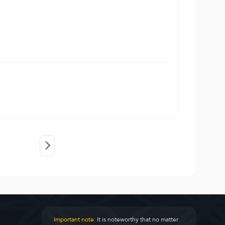
Important note:
It is noteworthy that no matter