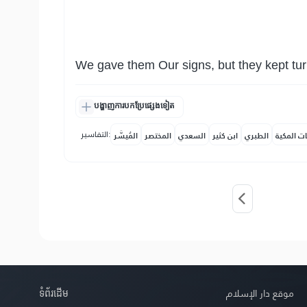
We gave them Our signs, but they kept tu
បង្ហាញការបកប្រែផ្សេងទៀត
التفاسير:
ات المكية
الطبري
ابن كثير
السعدي
المختصر
المُيسَّر
ទំព័រ​ដេីម
موقع دار الإسلام