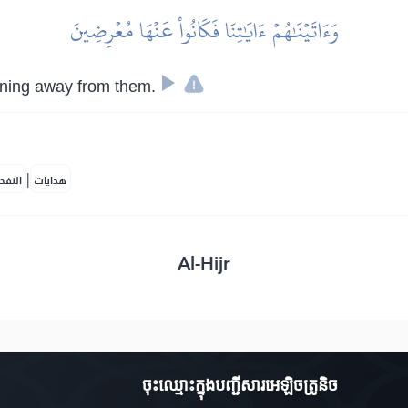
وَءَاتَيۡنَٰهُمۡ ءَايَٰتِنَا فَكَانُواْ عَنۡهَا مُعۡرِضِينَ
rning away from them.
|
هدايات
النفح
Al-Hijr
ចុះឈ្មោះ​ក្នុងបញ្ជីសារអេឡិចត្រូនិច