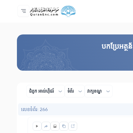
ទំព័រ​ដេីម
មាតិកានៃការបកប្រែ
Audio
សេវាកម្មសម្រាប់អ្នកអភិវឌ្ឍន៍ - API
អំពី​គម្រោង
ទំនាក់ទំងមកកាន់យើងខ្ញុំ
ភាសា
Browse Old Version
បកប្រែអត្ថន
ជំពូក​ អាល់ហុិជរ៍
ទំព័រ
វាក្យខណ្ឌ
លេខ​ទំព័រ: 266