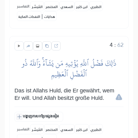
التفاسير:
الطبري
ابن كثير
السعدي
المختصر
المُيسَّر
|
هدايات
النفحات المكية
4
:
62
ذَٰلِكَ فَضۡلُ ٱللَّهِ يُؤۡتِيهِ مَن يَشَآءُۚ وَٱللَّهُ ذُو
ٱلۡفَضۡلِ ٱلۡعَظِيمِ
Das ist Allahs Huld, die Er gewährt, wem
Er will. Und Allah besitzt große Huld.
បង្ហាញការបកប្រែផ្សេងទៀត
التفاسير:
الطبري
ابن كثير
السعدي
المختصر
المُيسَّر