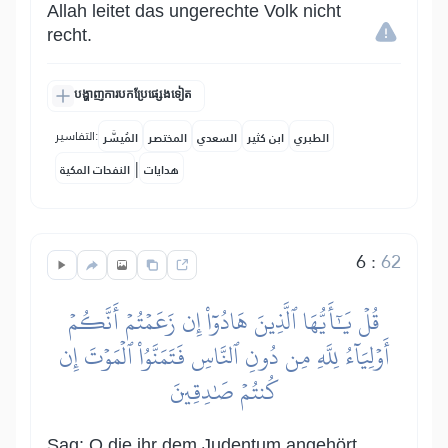
Allah leitet das ungerechte Volk nicht
recht.
បង្ហាញការបកប្រែផ្សេងទៀត
التفاسير:
الطبري
ابن كثير
السعدي
المختصر
المُيسَّر
|
هدايات
النفحات المكية
6
:
62
قُلۡ يَٰٓأَيُّهَا ٱلَّذِينَ هَادُوٓاْ إِن زَعَمۡتُمۡ أَنَّكُمۡ
أَوۡلِيَآءُ لِلَّهِ مِن دُونِ ٱلنَّاسِ فَتَمَنَّوُاْ ٱلۡمَوۡتَ إِن
كُنتُمۡ صَٰدِقِينَ
Sag: O die ihr dem Judentum angehört,