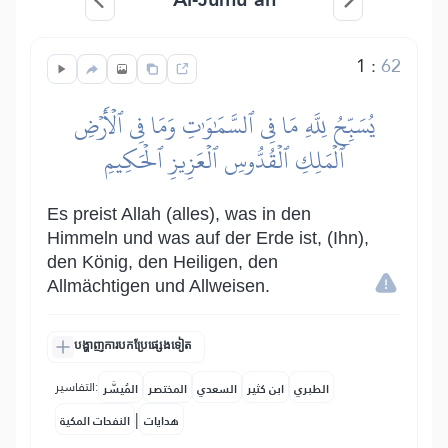
1
:
62
يُسَبِّحُ لِلَّهِ مَا فِي ٱلسَّمَٰوَٰتِ وَمَا فِي ٱلۡأَرۡضِ
ٱلۡمَلِكِ ٱلۡقُدُّوسِ ٱلۡعَزِيزِ ٱلۡحَكِيمِ
Es preist Allah (alles), was in den
Himmeln und was auf der Erde ist, (Ihn),
den König, den Heiligen, den
Allmächtigen und Allweisen.
បង្ហាញការបកប្រែផ្សេងទៀត
التفاسير:
الطبري
ابن كثير
السعدي
المختصر
المُيسَّر
|
هدايات
النفحات المكية