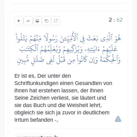
2
:
62
هُوَ ٱلَّذِي بَعَثَ فِي ٱلۡأُمِّيِّـۧنَ رَسُولٗا مِّنۡهُمۡ يَتۡلُواْ
عَلَيۡهِمۡ ءَايَٰتِهِۦ وَيُزَكِّيهِمۡ وَيُعَلِّمُهُمُ ٱلۡكِتَٰبَ
وَٱلۡحِكۡمَةَ وَإِن كَانُواْ مِن قَبۡلُ لَفِي ضَلَٰلٖ مُّبِينٖ
Er ist es, Der unter den
Schriftunkundigen einen Gesandten von
ihnen hat erstehen lassen, der ihnen
Seine Zeichen verliest, sie läutert und
sie das Buch und die Weisheit lehrt,
obgleich sie sich ja zuvor in deutlichem
Irrtum befanden -,