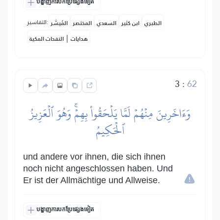
បង្ហាញការបកប្រែផ្សេងទៀត
التفاسير:
الطبري
ابن كثير
السعدي
المختصر
المُيسَّر
|
هدايات
النفحات المكية
3
:
62
وَءَاخَرِينَ مِنۡهُمۡ لَمَّا يَلۡحَقُواْ بِهِمۡۚ وَهُوَ ٱلۡعَزِيزُ
ٱلۡحَكِيمُ
und andere vor ihnen, die sich ihnen
noch nicht angeschlossen haben. Und
Er ist der Allmächtige und Allweise.
បង្ហាញការបកប្រែផ្សេងទៀត