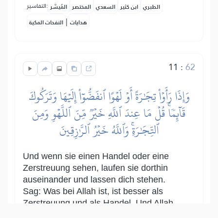
التفاسير:
الطبري
ابن كثير
السعدي
المختصر
المُيسَّر
|
هدايات
النفحات المكية
11
:
62
وَإِذَا رَأَوۡاْ تِجَٰرَةً أَوۡ لَهۡوًا ٱنفَضُّوٓاْ إِلَيۡهَا وَتَرَكُوكَ
قَآئِمٗاۚ قُلۡ مَا عِندَ ٱللَّهِ خَيۡرٞ مِّنَ ٱللَّهۡوِ وَمِنَ
ٱلتِّجَٰرَةِۚ وَٱللَّهُ خَيۡرُ ٱلرَّٰزِقِينَ
Und wenn sie einen Handel oder eine
Zerstreuung sehen, laufen sie dorthin
auseinander und lassen dich stehen.
Sag: Was bei Allah ist, ist besser als
Zerstreuung und als Handel. Und Allah
ist der beste Versorger.