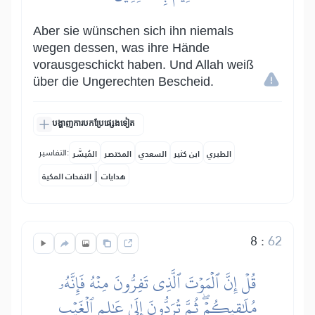
Aber sie wünschen sich ihn niemals
wegen dessen, was ihre Hände
vorausgeschickt haben. Und Allah weiß
über die Ungerechten Bescheid.
បង្ហាញការបកប្រែផ្សេងទៀត
التفاسير:
الطبري
ابن كثير
السعدي
المختصر
المُيسَّر
|
هدايات
النفحات المكية
8
:
62
قُلۡ إِنَّ ٱلۡمَوۡتَ ٱلَّذِي تَفِرُّونَ مِنۡهُ فَإِنَّهُۥ
مُلَٰقِيكُمۡۖ ثُمَّ تُرَدُّونَ إِلَىٰ عَٰلِمِ ٱلۡغَيۡبِ