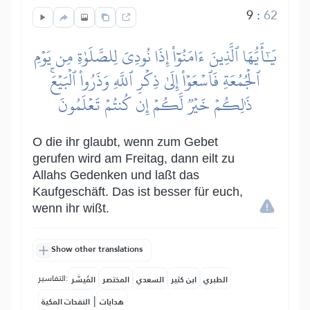
9
:
62
يَٰٓأَيُّهَا ٱلَّذِينَ ءَامَنُوٓاْ إِذَا نُودِيَ لِلصَّلَوٰةِ مِن يَوۡمِ
ٱلۡجُمُعَةِ فَٱسۡعَوۡاْ إِلَىٰ ذِكۡرِ ٱللَّهِ وَذَرُواْ ٱلۡبَيۡعَۚ
ذَٰلِكُمۡ خَيۡرٞ لَّكُمۡ إِن كُنتُمۡ تَعۡلَمُونَ
O die ihr glaubt, wenn zum Gebet
gerufen wird am Freitag, dann eilt zu
Allahs Gedenken und laßt das
Kaufgeschäft. Das ist besser für euch,
wenn ihr wißt.
Show other translations
التفاسير:
الطبري
ابن كثير
السعدي
المختصر
المُيسَّر
|
هدايات
النفحات المكية