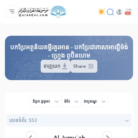
ទំព័រ​ដេីម
មាតិកានៃការបកប្រែ
Audio
សេវាកម្មសម្រាប់អ្នកអភិវឌ្ឍន៍ - API
អំពី​គម្រោង
ទំនាក់ទំងមកកាន់យើងខ្ញុំ
ភាសា
Browse Old Version
បកប្រែអត្ថន័យគម្ពីរគួរអាន - បកប្រែជាភាសាអាល្លឺម៉ង់
- ហ្វ្រេង ពូប៊ិនហេម
ទាញយក
Share
ជំពូក​ ជូមូអះ
ទំព័រ
វាក្យខណ្ឌ
លេខ​ទំព័រ: 553
Al-Jumuʿah