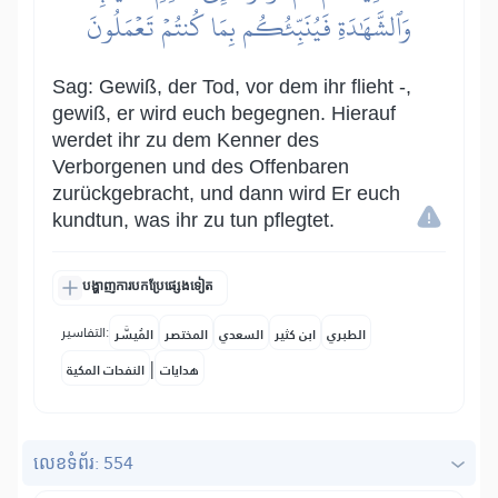
وَٱلشَّهَٰدَةِ فَيُنَبِّئُكُم بِمَا كُنتُمۡ تَعۡمَلُونَ
Sag: Gewiß, der Tod, vor dem ihr flieht -,
gewiß, er wird euch begegnen. Hierauf
werdet ihr zu dem Kenner des
Verborgenen und des Offenbaren
zurückgebracht, und dann wird Er euch
kundtun, was ihr zu tun pflegtet.
បង្ហាញការបកប្រែផ្សេងទៀត
التفاسير:
الطبري
ابن كثير
السعدي
المختصر
المُيسَّر
|
هدايات
النفحات المكية
លេខ​ទំព័រ: 554