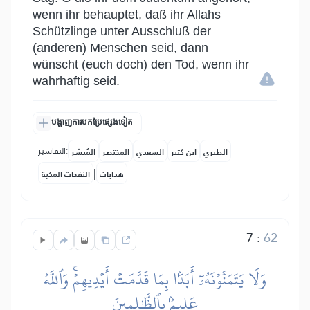
wenn ihr behauptet, daß ihr Allahs
Schützlinge unter Ausschluß der
(anderen) Menschen seid, dann
wünscht (euch doch) den Tod, wenn ihr
wahrhaftig seid.
បង្ហាញការបកប្រែផ្សេងទៀត
التفاسير:
الطبري
ابن كثير
السعدي
المختصر
المُيسَّر
|
هدايات
النفحات المكية
7
:
62
وَلَا يَتَمَنَّوۡنَهُۥٓ أَبَدَۢا بِمَا قَدَّمَتۡ أَيۡدِيهِمۡۚ وَٱللَّهُ
عَلِيمُۢ بِٱلظَّٰلِمِينَ