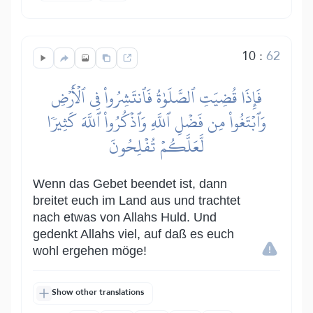
10
:
62
فَإِذَا قُضِيَتِ ٱلصَّلَوٰةُ فَٱنتَشِرُواْ فِي ٱلۡأَرۡضِ
وَٱبۡتَغُواْ مِن فَضۡلِ ٱللَّهِ وَٱذۡكُرُواْ ٱللَّهَ كَثِيرٗا
لَّعَلَّكُمۡ تُفۡلِحُونَ
Wenn das Gebet beendet ist, dann
breitet euch im Land aus und trachtet
nach etwas von Allahs Huld. Und
gedenkt Allahs viel, auf daß es euch
wohl ergehen möge!
Show other translations