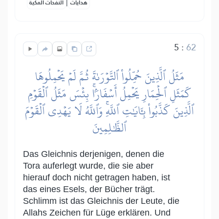
|
هدايات
النفحات المكية
5
:
62
مَثَلُ ٱلَّذِينَ حُمِّلُواْ ٱلتَّوۡرَىٰةَ ثُمَّ لَمۡ يَحۡمِلُوهَا
كَمَثَلِ ٱلۡحِمَارِ يَحۡمِلُ أَسۡفَارَۢاۚ بِئۡسَ مَثَلُ ٱلۡقَوۡمِ
ٱلَّذِينَ كَذَّبُواْ بِـَٔايَٰتِ ٱللَّهِۚ وَٱللَّهُ لَا يَهۡدِي ٱلۡقَوۡمَ
ٱلظَّٰلِمِينَ
Das Gleichnis derjenigen, denen die
Tora auferlegt wurde, die sie aber
hierauf doch nicht getragen haben, ist
das eines Esels, der Bücher trägt.
Schlimm ist das Gleichnis der Leute, die
Allahs Zeichen für Lüge erklären. Und