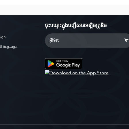
ចុះឈ្មោះ​ក្នុងបញ្ជីសារអេឡិចត្រូនិច
موسو
موسوعة ال