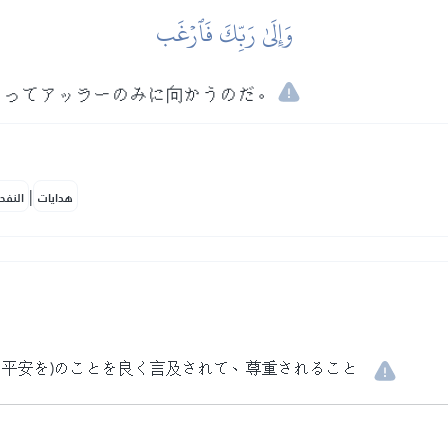
وَإِلَىٰ رَبِّكَ فَٱرۡغَب
もってアッラーのみに向かうのだ。
|
هدايات
النفح
と平安を)のことを良く言及されて、尊重されること