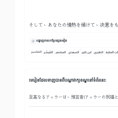
そして、あなたの情熱を傾けて、決意を
បង្ហាញការបកប្រែផ្សេងទៀត
التفاسير:
ات المكية
الطبري
ابن كثير
السعدي
المختصر
المُيسَّر
មេរៀនដែលទាញបានពីបណ្តាវាក្យខណ្ឌនៅទំព័រនេះ:
至高なるアッラーは、預言者(アッラーの祝福