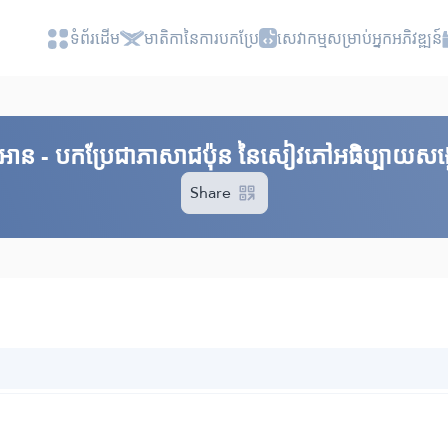
ទំព័រ​ដេីម
មាតិកានៃការបកប្រែ
សេវាកម្មសម្រាប់អ្នកអភិវឌ្ឍន៍
គួរអាន - បកប្រែជាភាសាជប៉ុន នៃសៀវភៅអធិប្បាយសង្ខ
Share