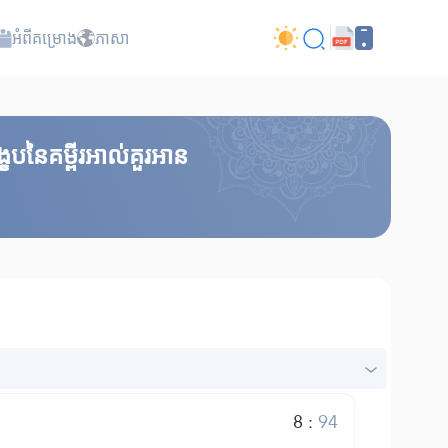
អំពី​គម្រោង
ភាសា
េបនៃគម្ពីរអាល់គួរអាន
8
:
94