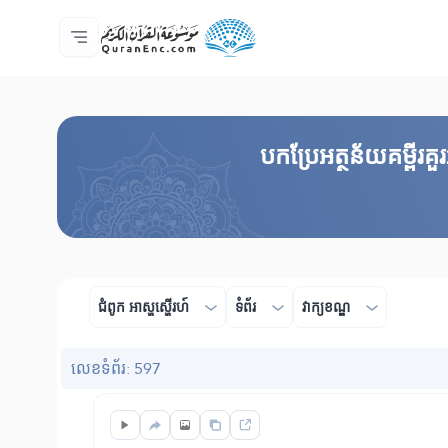
ទំព័រ​ដេីម
មាតិកានៃការបកប្រែ
Audio
សេវាកម្មសម្រាប់អ្នកអភិវឌ្ឍន៍ - API
អំពី​គម្រោង
ទំនាក់ទំងមកកាន់យើងខ្ញុំ
ភាសា
Browse Old Version
បកប្រែអត្ថន័យគម្ពីរ
ជំពូក​ អាស្ហស្ហើរហ៍
ទំព័រ
វាក្យខណ្ឌ
លេខ​ទំព័រ: 597