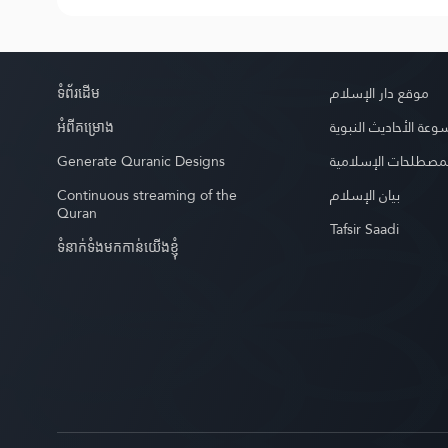
ទំព័រ​ដេីម
موقع دار الإسلام
អំពី​គម្រោង
عة الأحاديث النبوية
Generate Quranic Designs
مصطلحات الإسلامية
Continuous streaming of the
بيان الإسلام
Quran
Tafsir Saadi
ទំនាក់ទំងមកកាន់យើងខ្ញុំ