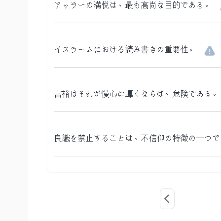
アッラーの満悦は、最も高尚な目的である。
イスラームにおける読み書きの重要性。
富裕はそれが慢心に導くならば、危険である。
良識を禁止することは、不信仰の特徴の一つで