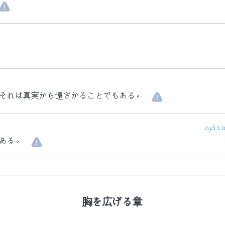
それは真実から遠ざかることでもある。
• ذكره
ある。
胸を広げる章