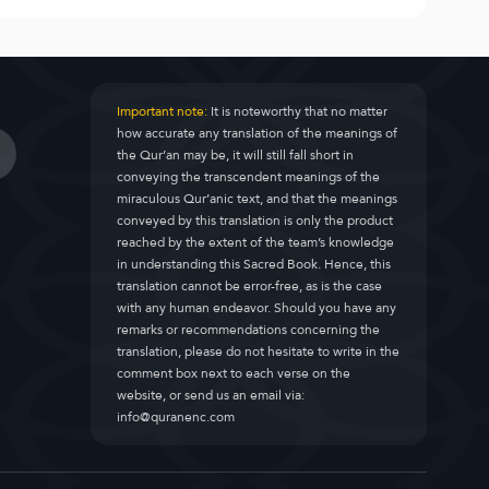
Important note:
It is noteworthy that no matter
how accurate any translation of the meanings of
the Qur’an may be, it will still fall short in
conveying the transcendent meanings of the
miraculous Qur’anic text, and that the meanings
conveyed by this translation is only the product
reached by the extent of the team’s knowledge
in understanding this Sacred Book. Hence, this
translation cannot be error-free, as is the case
with any human endeavor. Should you have any
remarks or recommendations concerning the
translation, please do not hesitate to write in the
comment box next to each verse on the
website, or send us an email via:
info@quranenc.com