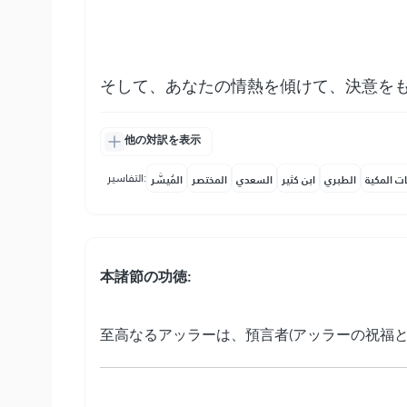
そして、あなたの情熱を傾けて、決意を
他の対訳を表示
التفاسير:
ات المكية
الطبري
ابن كثير
السعدي
المختصر
المُيسَّر
本諸節の功徳:
至高なるアッラーは、預言者(アッラーの祝福