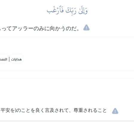
وَإِلَىٰ رَبِّكَ فَٱرۡغَب
もってアッラーのみに向かうのだ。
|
هدايات
النفح
と平安を)のことを良く言及されて、尊重されること