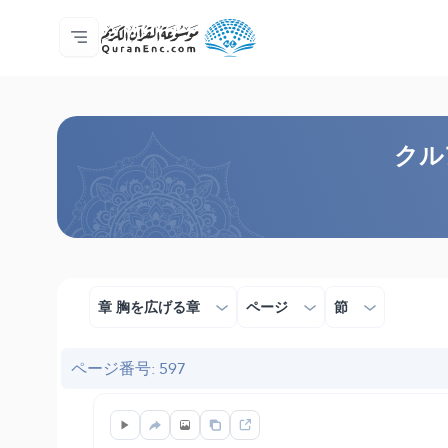
ホーム
対訳の目次
Audio
開発者向け提供サービス - API
事業内容
お問い合わせ
言語
Browse Old Version
クル
章 胸を広げる章
ページ
節
ページ番号: 597