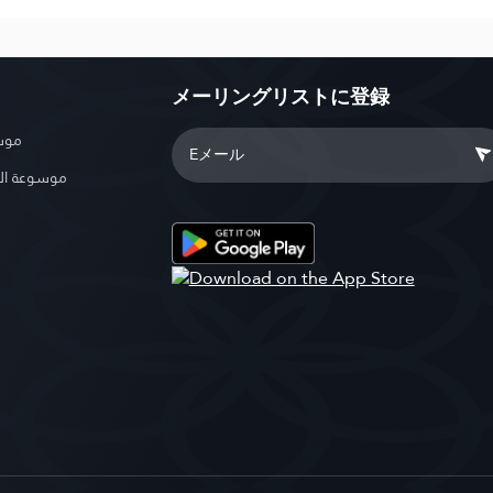
メーリングリストに登録
موسو
موسوعة ال