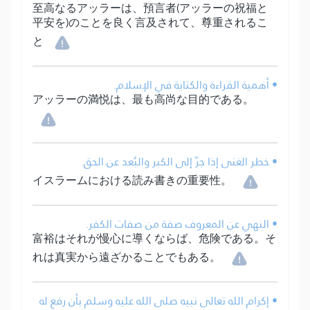
至高なるアッラーは、預言者(アッラーの祝福と
平安を)のことを良く言及されて、尊重されるこ
と
• أهمية القراءة والكتابة في الإسلام.
アッラーの満悦は、最も高尚な目的である。
• خطر الغنى إذا جرّ إلى الكبر والبُعد عن الحق.
イスラームにおける読み書きの重要性。
• النهي عن المعروف صفة من صفات الكفر.
富裕はそれが慢心に導くならば、危険である。そ
れは真実から遠ざかることでもある。
• إكرام الله تعالى نبيه صلى الله عليه وسلم بأن رفع له