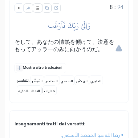
8
:
94
وَإِلَىٰ رَبِّكَ فَٱرۡغَب
そして、あなたの情熱を傾けて、決意を
もってアッラーのみに向かうのだ。
Mostra altre traduzioni
التفاسير:
الطبري
ابن كثير
السعدي
المختصر
المُيسَّر
|
هدايات
النفحات المكية
Insegnamenti tratti dai versetti:
• رضا الله هو المقصد الأسمى.