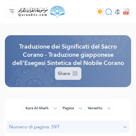
Home
Indice traduzioni
Audio
Servizi per sviluppatori - API
Sul progetto
Contattaci
Lingua
Browse Old Version
Traduzione dei Significati del Sacro
Corano - Traduzione giapponese
dell'Esegesi Sintetica del Nobile Corano
Share
Sura Al-Sharh
Pagina
Versetto
Numero di pagina: 597